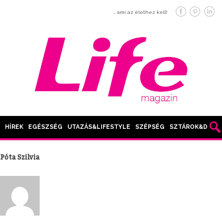
… ami az élethez kell!
HÍREK
EGÉSZSÉG
UTAZÁS&LIFESTYLE
SZÉPSÉG
SZTÁROK&DIVAT
Póta Szilvia