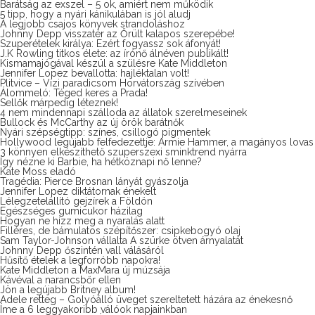
Barátság az exszel – 5 ok, amiért nem működik
5 tipp, hogy a nyári kánikulában is jól aludj
A legjobb csajos könyvek strandoláshoz
Johnny Depp visszatér az Őrült kalapos szerepébe!
Szuperételek királya: Ezért fogyassz sok áfonyát!
J.K Rowling titkos élete: az írónő álnéven publikált!
Kismamajógával készül a szülésre Kate Middleton
Jennifer Lopez bevallotta: hajléktalan volt!
Plitvice – Vízi paradicsom Horvátország szívében
Álommeló: Téged keres a Prada!
Sellők márpedig léteznek!
4 nem mindennapi szálloda az állatok szerelmeseinek
Bullock és McCarthy az új örök barátnők
Nyári szépségtipp: színes, csillogó pigmentek
Hollywood legújabb felfedezettje: Armie Hammer, a magányos lovas
3 könnyen elkészíthető szuperszexi sminktrend nyárra
Így nézne ki Barbie, ha hétköznapi nő lenne?
Kate Moss eladó
Tragédia: Pierce Brosnan lányát gyászolja
Jennifer Lopez diktátornak énekelt
Lélegzetelállító gejzírek a Földön
Egészséges gumicukor házilag
Hogyan ne hízz meg a nyaralás alatt
Filléres, de bámulatos szépítőszer: csipkebogyó olaj
Sam Taylor-Johnson vállalta A szürke ötven árnyalatát
Johnny Depp őszintén vall válásáról
Hűsítő ételek a legforróbb napokra!
Kate Middleton a MaxMara új múzsája
Kávéval a narancsbőr ellen
Jön a legújabb Britney album!
Adele retteg – Golyóálló üveget szereltetett házára az énekesnő
Íme a 6 leggyakoribb válóok napjainkban