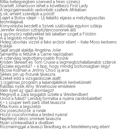
Ritka betegségben szenved a híres színész
Scarlett Johansson lehet a következő First Lady
A legizgalmasabb vadonbéli szafarik Afrikában
5 ok, amiért szeretjük a pólót!
Lejárt a Botox ideje! – Új fiatalító eljárás a mélyfagyasztás
technikájával
Könyvírásba kezdett a Szívek szállodája egykori sztárja
Jennifer Aniston sztriptíztáncosnőnek állt
4 gyönyörű rejtélyekkel teli lakatlan sziget a Földön
A 4 legjobb növényi tej
Hideg uborkás vízzel a fakó arcbőr ellen! – Kate Moss kedvenc
trükkje
Saját anyját alakítja Angelina Jolie
Samantha is feltűnik a Carrie naplójában
A sztárvilág legbotrányosabb frizurái
Kristen Stewart és Tom Cruise a legmegbízhatatlanabb sztárok
Éjszaka egyedül? – 5 tipp, hogy mindig biztonságban légy!
Nicole Kidman a Jimmy Choo új arca
Sikkes pin up frizurák tavaszra
Ezeket edd a vizsgaidőszak alatt!
3 izgalmas program a kalandjátékok kedvelőinek!
Kiállítás nyílik Amy Winehouse emlékére
Idén ilyen az igazi álomlagzi!
Megnyílt a Zara legújabb üzlete a Westendben!
Unod a futást? Lendülj formába a nyárra cardiobalettel!
5 + 1 szuper kerti parti ötlet tavaszra
Mila Kunis a legszebb
Ősi jóseszközök: a rúnák
Hozd csúcsformába a tested nyárra!
Napfényt idéző sminkek tavaszra
Nyári színkavalkád a divatban
Rozmaringgal a tavaszi fáradtság és a feledékenység ellen!