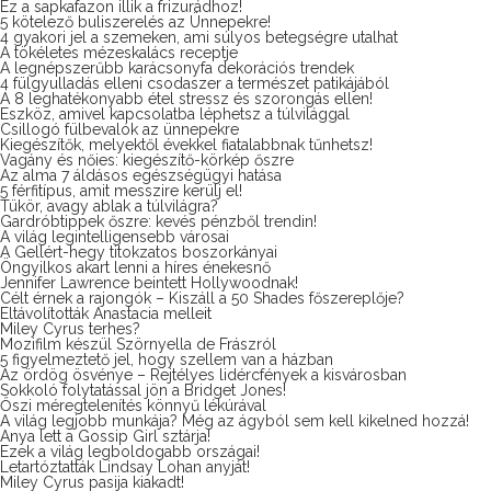
Ez a sapkafazon illik a frizurádhoz!
5 kötelező buliszerelés az Ünnepekre!
4 gyakori jel a szemeken, ami súlyos betegségre utalhat
A tökéletes mézeskalács receptje
A legnépszerűbb karácsonyfa dekorációs trendek
4 fülgyulladás elleni csodaszer a természet patikájából
A 8 leghatékonyabb étel stressz és szorongás ellen!
Eszköz, amivel kapcsolatba léphetsz a túlvilággal
Csillogó fülbevalók az ünnepekre
Kiegészítők, melyektől évekkel fiatalabbnak tűnhetsz!
Vagány és nőies: kiegészítő-körkép őszre
Az alma 7 áldásos egészségügyi hatása
5 férfitípus, amit messzire kerülj el!
Tükör, avagy ablak a túlvilágra?
Gardróbtippek őszre: kevés pénzből trendin!
A világ legintelligensebb városai
A Gellért-hegy titokzatos boszorkányai
Öngyilkos akart lenni a híres énekesnő
Jennifer Lawrence beintett Hollywoodnak!
Célt érnek a rajongók – Kiszáll a 50 Shades főszereplője?
Eltávolították Anastacia melleit
Miley Cyrus terhes?
Mozifilm készül Szörnyella de Frászról
5 figyelmeztető jel, hogy szellem van a házban
Az ördög ösvénye – Rejtélyes lidércfények a kisvárosban
Sokkoló folytatással jön a Bridget Jones!
Őszi méregtelenítés könnyű lékúrával
A világ legjobb munkája? Még az ágyból sem kell kikelned hozzá!
Anya lett a Gossip Girl sztárja!
Ezek a világ legboldogabb országai!
Letartóztatták Lindsay Lohan anyját!
Miley Cyrus pasija kiakadt!