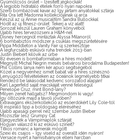
Gyümölcsös őrület – Ízesített jégkockák!
A legjobb hidratáló ételek forró nyári napokra
Szerb bombázóval kavar az Így jártam anyátokkal sztárja
Rita Ora lett Madonna kollekciójának új arca
Készül az új Annie musicalfilm Sandra Bullockkal
Hódít az új fitnesz-őrület: Tekerj a víz alatt!
Sorozat készül Lauren Graham könyvéből
Újabb híres tervezőzseni a H&M-nél
Disney hercegnőt mintáztak Alyssa Milanoról
6 bombabiztos módszer a csuklás megszüntetésére
Pippa Middleton a Vanity Fair új szerkesztője
A legfurcsább esküvői ruha trendek 2013-ban
Justin Biebert kilövik az űrbe
82 évesen is bombaformában a híres modell!
Megnyílt Michal Negrin mesés belvárosi birodalma Budapesten!
Phil Collins lánya nem kér apuci segítségéből
Közel a negyvenhez ismét babát vár a híres színésznő
Lenyűgöző felvételeken az óceánok legmélyebb titkai
Rendezd be lakásodat kedvenc sorozatod alapján!
Karl Lagerfeld saját macskáját venné feleségül
Penelope Cruz, mint Bond-lány?
Milyen zenét hallgatsz? Megmondom ki vagy!
Így öltözünk majd a távoli jövőben?
Extravagáns ékszerkollekció az esőerdőkért Lily Cole-tól
8 inspiráló tipp a boldogság eléréséhez
Újabb apasági perrel néz szembe Justin Bieber
Mozisztár lesz Grumpy Cat
Eljegyezték a Vámpírnaplók sztárját
Hogyan válaszd ki az esküvő színeit?
Titkos románc a kamerák mögött
Szexi és csajos – Így viseld az overallt idén nyáron!
Versace nyert a hamisítványok elleni harcban