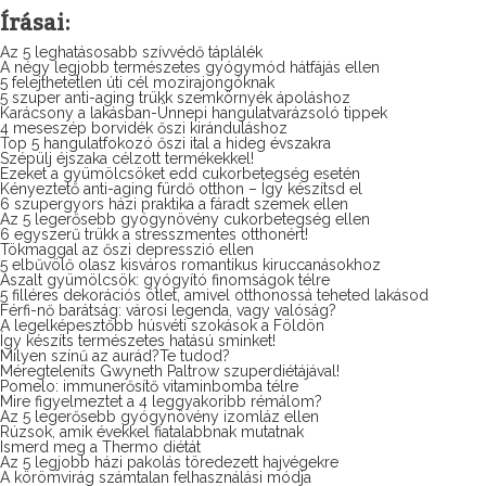
Írásai:
Az 5 leghatásosabb szívvédő táplálék
A négy legjobb természetes gyógymód hátfájás ellen
5 felejthetetlen úti cél mozirajongóknak
5 szuper anti-aging trükk szemkörnyék ápoláshoz
Karácsony a lakásban-Ünnepi hangulatvarázsoló tippek
4 meseszép borvidék őszi kiránduláshoz
Top 5 hangulatfokozó őszi ital a hideg évszakra
Szépülj éjszaka célzott termékekkel!
Ezeket a gyümölcsöket edd cukorbetegség esetén
Kényeztető anti-aging fürdő otthon – Így készítsd el
6 szupergyors házi praktika a fáradt szemek ellen
Az 5 legerősebb gyógynövény cukorbetegség ellen
6 egyszerű trükk a stresszmentes otthonért!
Tökmaggal az őszi depresszió ellen
5 elbűvölő olasz kisváros romantikus kiruccanásokhoz
Aszalt gyümölcsök: gyógyító finomságok télre
5 filléres dekorációs ötlet, amivel otthonossá teheted lakásod
Férfi-nő barátság: városi legenda, vagy valóság?
A legelképesztőbb húsvéti szokások a Földön
Így készíts természetes hatású sminket!
Milyen színű az aurád?Te tudod?
Méregteleníts Gwyneth Paltrow szuperdiétájával!
Pomelo: immunerősítő vitaminbomba télre
Mire figyelmeztet a 4 leggyakoribb rémálom?
Az 5 legerősebb gyógynövény izomláz ellen
Rúzsok, amik évekkel fiatalabbnak mutatnak
Ismerd meg a Thermo diétát
Az 5 legjobb házi pakolás töredezett hajvégekre
A körömvirág számtalan felhasználási módja