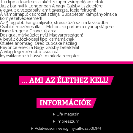
Tuti tipp a tökéletes alakért: szuper zsírégető koktélok
Jazz bár nyílik Londonban A nagy Gatsby tiszteletére
5 elavult divatszabály, amit tavasszal ideje felrúgni!
A Vámpírnaplók sorozat sztárjai Budapesten kampányolnak a
környezetvédelemért!
Az 5 legjobb hangulatjavító, stresszűző szín a lakásodba
Csábító mézédes illat – Méhecske parfüm a nyár új slágere
Diane Kruger a Chanel új arca
Desigual márkaüzlet nyílt Magyarországon!
5 bevált öltözködési tipp kismamáknak
Ötletes finomság: Oreo cupcake házilag
Beyoncé énekli a Nagy Gatsby betétdalát
A világ legextrémebb csúszdái
Ínycsiklandozó húsvéti minitorta receptek
… AMI AZ ÉLETHEZ KELL!
INFORMÁCIÓK
Life magazin
Impresszum
Adatvédelmi és jogi nyilatkozat GDPR