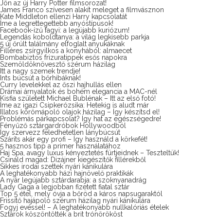
Jön az új Harry Potter filmsorozat!
James Franco szívesen alakít meleget a filmvásznon
Kate Middleton ellenzi Harry kapcsolatát
Íme a legrettegettebb anyóstípusok!
Facebook-ízű fagyi: a legújabb kuriózum!
Legendás koboldtanya: a világ legkisebb parkja
5 új őrült találmány elfoglalt anyukáknak
Filléres zsírgyilkos a konyhából: almaecet
Bombabiztos frizuratippek esős napokra
Szemöldöknövesztő szérum házilag
Itt a nagy szemek trendje!
Ints búcsút a bőrhibáknak!
Curry levelekkel az őszi hajhullás ellen
Drámai árnyalatok és bohém elegancia a MAC-nél
Kisfia született Michael Bublénak – Itt az első fotó!
Íme az igazi Csipkerózsika: Hetekig is aludt már
Illatos körömápoló olajok házilag – Így készítsd el!
Problémás párkapcsolat? Így hat az egészségedre!
Fényűző sztárgardróbok Hollywoodból
Így szervezz feledhetetlen lánybúcsút
Száríts akár egy profi – Így használd a körkefét!
5 hasznos tipp a primer használatához
Haj Spa, avagy luxus kényeztetés fürtjeidnek – Teszteltük!
Csináld magad: Dizájner kiegészítők fillérekből
Sikkes irodai szettek nyári kánikulára
A leghatékonyabb házi hajnövelő praktikák
A nyár legújabb sztárdarabja: a szoknyanadrág
Lady Gaga a legjobban fizetett fiatal sztár
Top 5 étel, mely óvja a bőröd a káros napsugaraktól
Frissítő hajápoló szérum házilag nyári kánikulára
Fogyj evéssel! – A leghatékonyabb nullkalóriás ételek
Sztárok köszöntötték a brit trónörököst