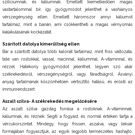
szilíciumnak, és káliumnak. Emellett kiemelkedően magas
vastartalommal bír, így gyógymódot jelenthet a vashiányos
vérszegénység ellen. Emellett háromszor annyi káliumot
tartalmaz, mint a banán, ami csökkentheti a magas vérnyomás
kialakulásának kockázatát.
Szárított datolya kimerültség ellen
Bár a szárított datolya több kalóriát tartalmaz, mint friss változata,
tele van rostokkal, vassal, niacinnal, káliummal, A-vitaminnal, és
rézzel. Hatékony gyógymódot jelenthet, legyen szó akár
székrekedésről, vérszegénységről, vagy fáradtságról. Ásványi
anyag tartalmának köszönhetően vértisztító hatású, és erősíti az
immunrendszert.
Aszalt szilva- A székrekedés megelőzésére
Az aszalt szilva gazdag forrása a rostoknak, A-vitaminnak,
káliumnak, és réznek. Segíti a fogyást, és normál értéken tartja a
vércukorszintet. Mindegy, hogy frissen, aszalva, vagy lekvár
formájában fogyasztjuk, az egyik legjobb természetes hashajtó,