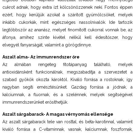
cukrot adnak, hogy extra ízt kölcsönözzenek neki. Fontos éppen
ezért, hogy kerüljük azokat a szárított gyümölcsöket, melyek
inkább cukorkák, mint egészséges nassolnivalók. Ide tartozik
legtöbbször az ananász, melyet finomított cukorral vonnak be, az
áfonya, amihez szinte kivétel nélkül kell édesítőszer, hogy
elvegyél fanyarságát, valamint a görögdinnye.
Aszalt alma- Az immunrendszer őre
Az almában rengeteg fitotápanyag található, melyek
antioxidánsként funkcionálnak, megszabadítja a szervezetet a
szabad gyökök okozta károktól. Kiváló forrása a rostoknak, így
nagyban segíti emésztésünket. Gazdag forrása a jódnak, a
kalciumnak, a fluornak, és a szelénnek, melyek segítségével
immunrendszerünket erősíthetjük.
Aszalt sárgabarack- A magas vérnyomás ellensége
Az aszalt sárgabarack tele van rosttal, és béta-karotinnal, valamint
kiváló forrása a C-vitaminnak, vasnak, kalciumnak, foszfornak,