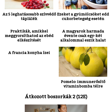
Az 5 leghatásosabb szívvédő
Ezeket a gyümölcsöket edd
táplálék
cukorbetegség esetén
Praktikák, amikkel
A magyarok harmada
meggyorsíthatod az ebéd
évente csak egy-két
elkészítését
alkalommal eszik halat
A francia konyha ízei
Pomelo: immunerősítő
vitaminbomba télre
Átkozott boszorkák 2 (12E)