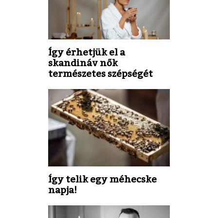
Így érhetjük el a
skandináv nők
természetes szépségét
Így telik egy méhecske
napja!