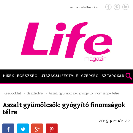
… ami az élethez kell!
HÍREK
EGÉSZSÉG
UTAZÁS&LIFESTYLE
SZÉPSÉG
SZTÁROK&DIVAT
Kezdőoldal
Gasztrolife
Aszalt gyümölcsök: gyógyító finomságok télre
Aszalt gyümölcsök: gyógyító finomságok
télre
2015. január. 22.