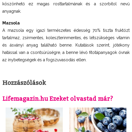
köszönhető ez magas rosttartalmának és a szorbitol nevű
anyagnak.
Mazsola
A mazsola egy igazi természetes édesség 70% tiszta fruktózt
tartalmaz, zsírmentes, koleszterinmentes, és létszükséges vitamin
és ásványi anyag található benne. Kutatások szerint, jótékony
hatással van a csontsűrűségre, a benne lévő fitotápanyagok óvnak
az ínybetegségek és a fogszuvasodás ellen.
Hozzászólások
Lifemagazin.hu Ezeket olvastad már?