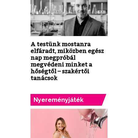
A testünk mostanra
elfáradt, miközben egész
nap megpróbál
megvédeni minket a
hőségtől – szakértői
tanácsok
Nyereményjáték