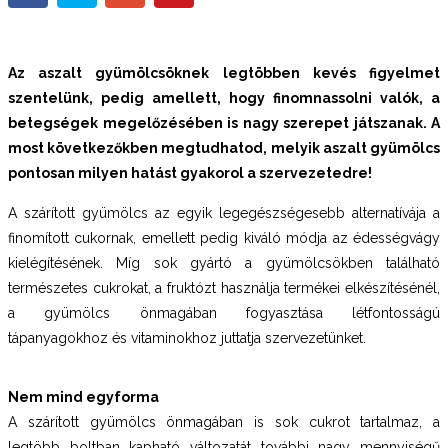
Az aszalt gyümölcsöknek legtöbben kevés figyelmet
szentelünk, pedig amellett, hogy finomnassolni valók, a
betegségek megelőzésében is nagy
szerepet játszanak. A
most következőkben megtudhatod, melyik aszalt gyümölcs
pontosan milyen hatást gyakorol a szervezetedre!
A szárított gyümölcs az egyik legegészségesebb alternatívája a
finomított cukornak, emellett pedig kiváló módja az édességvágy
kielégítésének. Míg sok gyártó a gyümölcsökben található
természetes cukrokat, a fruktózt használja termékei elkészítésénél,
a gyümölcs önmagában fogyasztása létfontosságú
tápanyagokhoz és vitaminokhoz juttatja szervezetünket.
Nem mind egyforma
A szárított gyümölcs önmagában is sok cukrot tartalmaz, a
legtöbb boltban kapható változatát további nagy mennyiségű