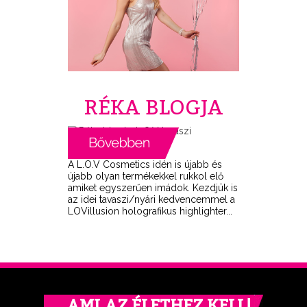
RÉKA BLOGJA
A L.O.V Cosmetics idén is újabb és
újabb olyan termékekkel rukkol elő
amiket egyszerűen imádok. Kezdjük is
az idei tavaszi/nyári kedvencemmel a
LOVillusion holografikus highlighter...
… AMI AZ ÉLETHEZ KELL!