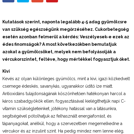
Kutatások szerint, naponta legalább 4-5 adag gyümölcsre
van szükség egészségünk megőrzéséhez. Cukorbetegség
esetén azonban felmerül a kérdés: Veszélyesek-e ezek az
édes finomságok? A most következőkben bemutatjuk
azokat a gyümölcsöket, melyek nem befolyásolják a
vércukorszintet, feltéve, hogy mértékkel fogyasztjuk őket.
Kivi
Kevés az olyan különleges gyümölcs, mint a kivi, igazi közkedvelt
csemege édeskés, savanykás, ugyanakkor üdítő íze miatt.
Antioxidáns tulajdonságának köszönhetően hatékonyan harcol a
káros szabadgyökök ellen, fogyasztásával kielégíthetjük napi C-
vitamin szükségleteinket, jótékony hatással van a látásunkra,
segítségével pótolhatjuk az felhasznált energiaforrást, és
tápanyagokat, anélkül, hogy a szervezetben megemelkedne a
vércukor és az inzulint szint. Ha pedig mindez nem lenne elég,