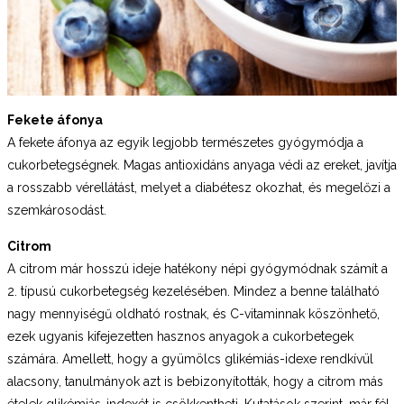
Fekete áfonya
A fekete áfonya az egyik legjobb természetes gyógymódja a
cukorbetegségnek. Magas antioxidáns anyaga védi az ereket, javítja
a rosszabb vérellátást, melyet a diabétesz okozhat, és megelőzi a
szemkárosodást.
Citrom
A citrom már hosszú ideje hatékony népi gyógymódnak számít a
2. típusú cukorbetegség kezelésében. Mindez a benne található
nagy mennyiségű oldható rostnak, és C-vitaminnak köszönhető,
ezek ugyanis kifejezetten hasznos anyagok a cukorbetegek
számára. Amellett, hogy a gyümölcs glikémiás-idexe rendkívül
alacsony, tanulmányok azt is bebizonyították, hogy a citrom más