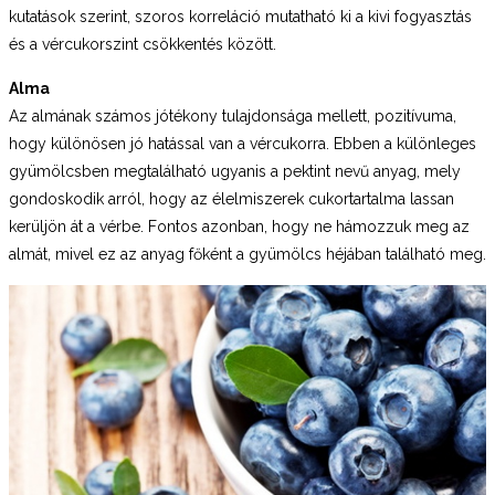
kutatások szerint, szoros korreláció mutatható ki a kivi fogyasztás
és a vércukorszint csökkentés között.
Alma
Az almának számos jótékony tulajdonsága mellett, pozitívuma,
hogy különösen jó hatással van a vércukorra. Ebben a különleges
gyümölcsben megtalálható ugyanis a pektint nevű anyag, mely
gondoskodik arról, hogy az élelmiszerek cukortartalma lassan
kerüljön át a vérbe. Fontos azonban, hogy ne hámozzuk meg az
almát, mivel ez az anyag főként a gyümölcs héjában található meg.