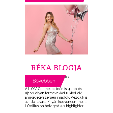
RÉKA BLOGJA
A L.O.V Cosmetics idén is újabb és
újabb olyan termékekkel rukkol elő
amiket egyszerűen imádok. Kezdjük is
az idei tavaszi/nyári kedvencemmel a
LOVillusion holografikus highlighter...