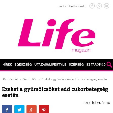
… ami az élethez kell!
HÍREK
EGÉSZSÉG
UTAZÁS&LIFESTYLE
SZÉPSÉG
SZTÁROK&DIVAT
Kezdőoldal
Gasztrolife
Ezeket a gyümölcsöket edd cukorbetegség esetén
Ezeket a gyümölcsöket edd cukorbetegség
esetén
2017. február. 10.