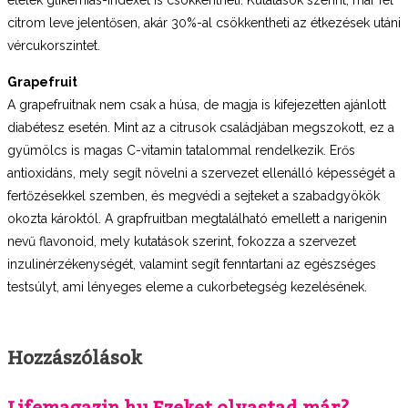
ételek glikémiás-indexét is csökkentheti. Kutatások szerint, már fél
citrom leve jelentősen, akár 30%-al csökkentheti az étkezések utáni
vércukorszintet.
Grapefruit
A grapefruitnak nem csak a húsa, de magja is kifejezetten ajánlott
diabétesz esetén. Mint az a citrusok családjában megszokott, ez a
gyümölcs is magas C-vitamin tatalommal rendelkezik. Erős
antioxidáns, mely segít növelni a szervezet ellenálló képességét a
fertőzésekkel szemben, és megvédi a sejteket a szabadgyökök
okozta károktól. A grapfruitban megtalálható emellett a narigenin
nevű flavonoid, mely kutatások szerint, fokozza a szervezet
inzulinérzékenységét, valamint segít fenntartani az egészséges
testsúlyt, ami lényeges eleme a cukorbetegség kezelésének.
Hozzászólások
Lifemagazin.hu Ezeket olvastad már?