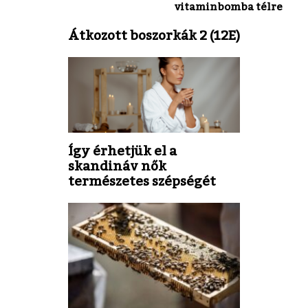
vitaminbomba télre
Átkozott boszorkák 2 (12E)
Így érhetjük el a
skandináv nők
természetes szépségét