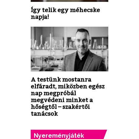
Így telik egy méhecske
napja!
A testünk mostanra
elfáradt, miközben egész
nap megpróbál
megvédeni minket a
hőségtől – szakértői
tanácsok
Nyereményjáték