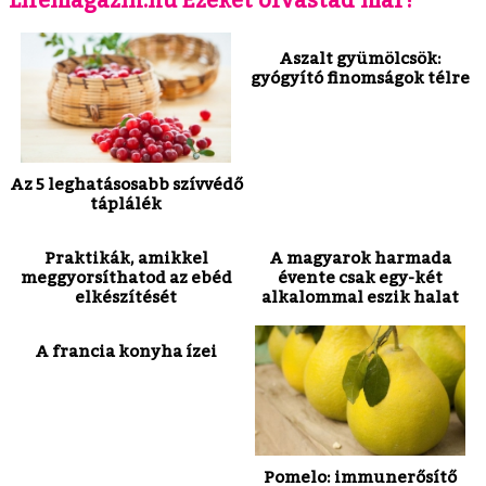
Aszalt gyümölcsök:
gyógyító finomságok télre
Az 5 leghatásosabb szívvédő
táplálék
Praktikák, amikkel
A magyarok harmada
meggyorsíthatod az ebéd
évente csak egy-két
elkészítését
alkalommal eszik halat
A francia konyha ízei
Pomelo: immunerősítő