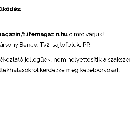
működés:
magazin@lifemagazin.hu
címre várjuk!
/Bársony Bence, Tv2, sajtófotók, PR
jékoztató jellegűek, nem helyettesítik a szaksze
llékhatásokról kérdezze meg kezelőorvosát,