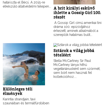
határozta el Bécs. A 2015-re
elkészülő állatvédelmi telepen...
A brit királyi esküvő
ihlette a Gossip Girl 100.
részét
A Gossip Girl című amerikai tini
dráma 100. epizódjához
érkezett, aminek alkalmából a
szereplők hatalmas bulit...
Sztárok a világ jobbá
tételéért
Stella McCartney Sir Paul
McCartney lánya hithű
vegetáriánusként sem szőrmét,
sem bőrt nem használ fel
kollekcióihoz....
Különleges téli
élmények
Karintia strandjain, tavi
szaunáiban és termálfürdőiben