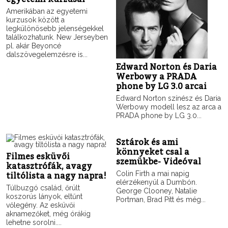
Amerikában az egyetemi
kurzusok között a
legkülönösebb jelenségekkel
találkozhatunk. New Jerseyben
pl. akár Beyoncé
dalszövegelemzésre is...
Edward Norton és Daria
Werbowy a PRADA
phone by LG 3.0 arcai
Edward Norton színész és Daria
Werbowy modell lesz az arca a
PRADA phone by LG 3.0...
Sztárok és ami
könnyeket csal a
Filmes esküvői
szemükbe- Videóval
katasztrófák, avagy
Colin Firth a mai napig
tiltólista a nagy napra!
elérzékenyül a Dumbón.
Túlbuzgó család, őrült
George Clooney, Natalie
koszorús lányok, eltűnt
Portman, Brad Pitt és még...
vőlegény. Az esküvői
aknamezőket, még órákig
lehetne sorolni....