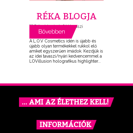
RÉKA BLOGJA
A L.O.V Cosmetics idén is újabb és
újabb olyan termékekkel rukkol elő
amiket egyszerűen imádok. Kezdjük is
az idei tavaszi/nyári kedvencemmel a
LOVillusion holografikus highlighter...
… AMI AZ ÉLETHEZ KELL!
INFORMÁCIÓK