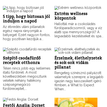
Extrém wellness
5 tipp, hogy biztosan jól
központok
induljon a napod
Hallottál már a csokoládés
Az ébredés utáni pillanatok
fürdőparadicsomról, vagy a víz
egész napra rányomják a
alatti spa mennyországról? A
bélyeget. Ezért nagyon fontos,
legvadabb kezeléseket és spa...
hogy pozitívan kezdjük a...
Szépítő csodafürdő
Érzelmek, élethelyzetek
receptek otthonra
és sok-sok vidám
pillanat
Télen nincs jobb egy kellemes
illatú fürdőnél. A most
Rengeteg színésznő pályázott
következőkben megosztunk
valamelyik szerepre, a legújabb
veletek néhány hatékony
igazán nagy kasszasikert ígérő
szépségmegőrző
filmben, a What to Expect
fürdőreceptet,...
When...
Festői Anglia: Dorset