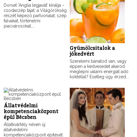
Dorset ‘Anglia legjavát’ kínálja –
csodaszép tájat, a Világörökség
részét képező partvonalat, szép
falvakat, történelmi
piacvárosokat,...
Gyümölcsitalok a
jókedvért
Szerelemi bánatod van, vagy
éppen a kedvesedet akarod
meglepni valami energiát adó
koktéllal? Esetleg úgy érzed...
Állatvédelmi
kompetenciaközpont
épül Bécsben
Állatkvártély néven új
állatvédelmi
kompetenciaközpont építését