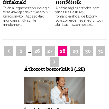
férfiaknak!
szerződéseik
Talán a legnehezebb dolog a
A házassági szerződés nem
férfiaknak ajándékot vásárolni
tartozik az esküvő
karácsonykor. Azt szokták
romantikájához, de bizony
mondani a nők szinte
sokszor érdemes megfontolni
mindennek...
aláírását, hiszen hosszú...
…
1
26
27
28
29
30
31
Átkozott boszorkák 2 (12E)