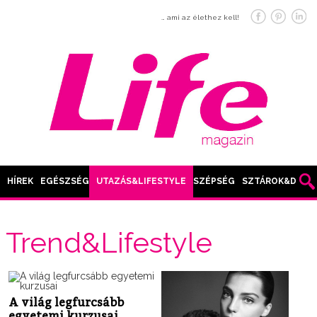
… ami az élethez kell!
HÍREK
EGÉSZSÉG
UTAZÁS&LIFESTYLE
SZÉPSÉG
SZTÁROK&DIVAT
Trend&Lifestyle
A világ legfurcsább
egyetemi kurzusai