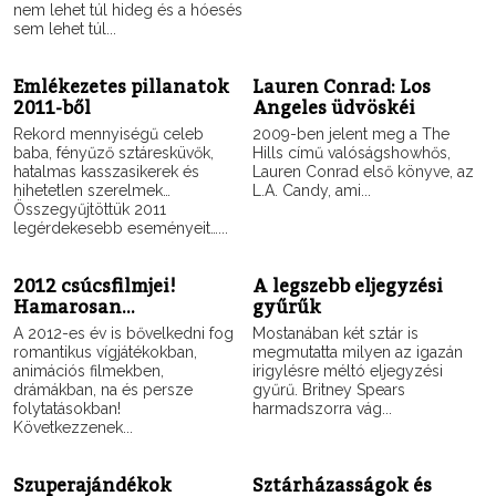
nem lehet túl hideg és a hóesés
sem lehet túl...
Emlékezetes pillanatok
Lauren Conrad: Los
2011-ből
Angeles üdvöskéi
Rekord mennyiségű celeb
2009-ben jelent meg a The
baba, fényűző sztáresküvők,
Hills című valóságshowhős,
hatalmas kasszasikerek és
Lauren Conrad első könyve, az
hihetetlen szerelmek…
L.A. Candy, ami...
Összegyűjtöttük 2011
legérdekesebb eseményeit…...
2012 csúcsfilmjei!
A legszebb eljegyzési
Hamarosan…
gyűrűk
A 2012-es év is bővelkedni fog
Mostanában két sztár is
romantikus vígjátékokban,
megmutatta milyen az igazán
animációs filmekben,
irigylésre méltó eljegyzési
drámákban, na és persze
gyűrű. Britney Spears
folytatásokban!
harmadszorra vág...
Következzenek...
Szuperajándékok
Sztárházasságok és