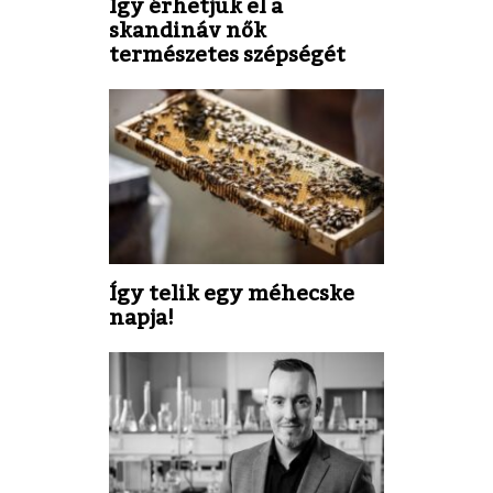
Így érhetjük el a
skandináv nők
természetes szépségét
Így telik egy méhecske
napja!