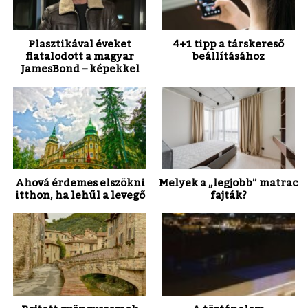
Plasztikával éveket
4+1 tipp a társkereső
fiatalodott a magyar
beállításához
James
Bond – képekkel
Ahová érdemes elszökni
Melyek a „legjobb” matrac
itthon, ha lehűl a levegő
fajták?