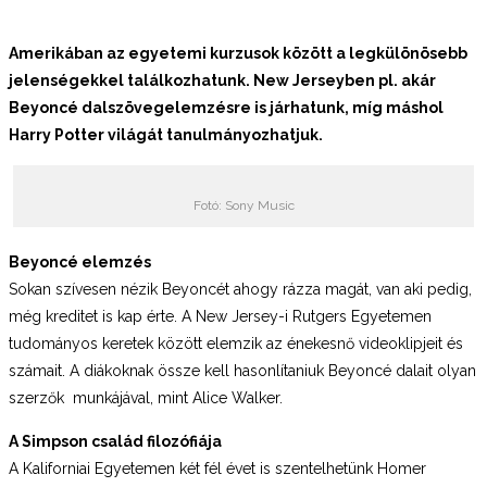
Amerikában az egyetemi kurzusok között a legkülönösebb
jelenségekkel találkozhatunk. New Jerseyben pl. akár
Beyoncé dalszövegelemzésre is járhatunk
, míg máshol
Harry Potter világát tanulmányozhatjuk.
Fotó: Sony Music
Beyoncé elemzés
Sokan szívesen nézik Beyoncét ahogy rázza magát, van aki pedig,
még kreditet is kap érte. A New Jersey-i Rutgers Egyetemen
tudományos keretek között elemzik az énekesnő videoklipjeit és
számait. A diákoknak össze kell hasonlítaniuk Beyoncé dalait olyan
szerzők munkájával, mint Alice Walker.
A Simpson család filozófiája
A Kaliforniai Egyetemen két fél évet is szentelhetünk Homer