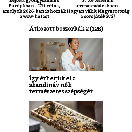
Rejtett gyöngyszemek
A történelem
Európában – Úti célok,
kereszteződésében –
amelyek 2026-ban is hozzák
Hogyan válik Magyarország
a wow-hatást
a sors játékává?
Átkozott boszorkák 2 (12E)
Így érhetjük el a
skandináv nők
természetes szépségét