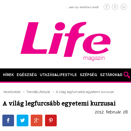
… ami az élethez kell!
HÍREK
EGÉSZSÉG
UTAZÁS&LIFESTYLE
SZÉPSÉG
SZTÁROK&DIVAT
Kezdőoldal
Trend&Lifestyle
A világ legfurcsább egyetemi kurzusai
A világ legfurcsább egyetemi kurzusai
2012. február. 28.