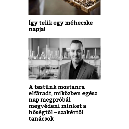
Így telik egy méhecske
napja!
A testünk mostanra
elfáradt, miközben egész
nap megpróbál
megvédeni minket a
hőségtől – szakértői
tanácsok