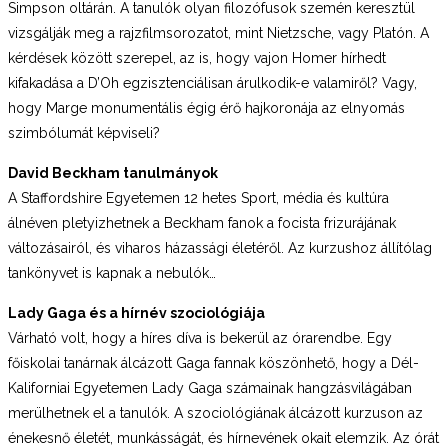
Simpson oltárán. A tanulók olyan filozófusok szemén keresztül
vizsgálják meg a rajzfilmsorozatot, mint Nietzsche, vagy Platón. A
kérdések között szerepel, az is, hogy vajon Homer hírhedt
kifakadása a D’Oh egzisztenciálisan árulkodik-e valamiről? Vagy,
hogy Marge monumentális égig érő hajkoronája az elnyomás
szimbólumát képviseli?
David Beckham tanulmányok
A Staffordshire Egyetemen 12 hetes Sport, média és kultúra
álnéven pletyizhetnek a Beckham fanok a focista frizurájának
változásairól, és viharos házassági életéről. Az kurzushoz állítólag
tankönyvet is kapnak a nebulók…
Lady Gaga és a hírnév szociológiája
Várható volt, hogy a híres díva is bekerül az órarendbe. Egy
főiskolai tanárnak álcázott Gaga fannak köszönhető, hogy a Dél-
Kaliforniai Egyetemen Lady Gaga számainak hangzásvilágában
merülhetnek el a tanulók. A szociológiának álcázott kurzuson az
énekesnő életét, munkásságát, és hírnevének okait elemzik. Az órát