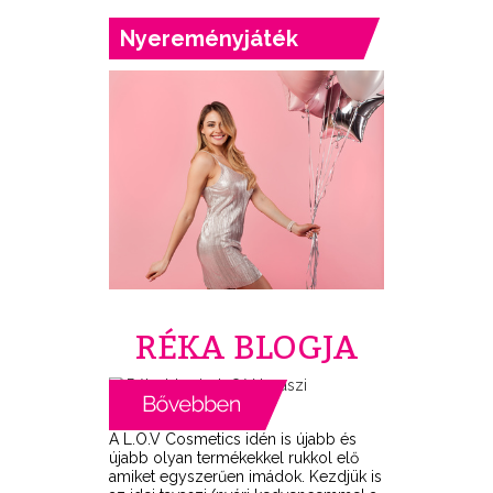
Nyereményjáték
RÉKA BLOGJA
A L.O.V Cosmetics idén is újabb és
újabb olyan termékekkel rukkol elő
amiket egyszerűen imádok. Kezdjük is