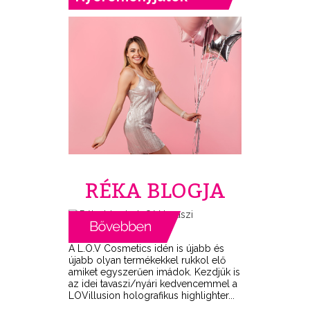
RÉKA BLOGJA
A L.O.V Cosmetics idén is újabb és
újabb olyan termékekkel rukkol elő
amiket egyszerűen imádok. Kezdjük is
az idei tavaszi/nyári kedvencemmel a
LOVillusion holografikus highlighter...