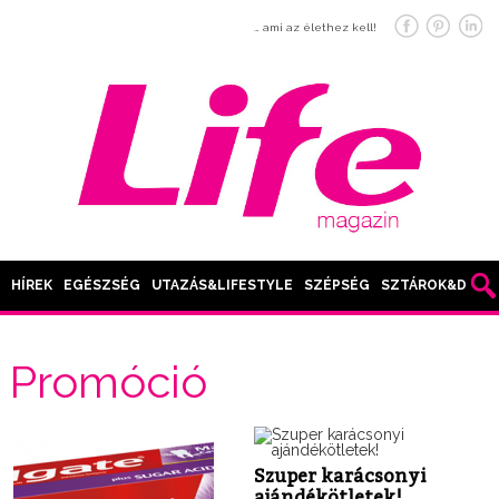
… ami az élethez kell!
HÍREK
EGÉSZSÉG
UTAZÁS&LIFESTYLE
SZÉPSÉG
SZTÁROK&DIVAT
Promóció
Szuper karácsonyi
ajándékötletek!