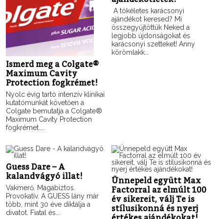
A tökéletes karácsonyi
ajándékot keresed? Mi
összegyűjtöttük Neked a
legjobb újdonságokat és
karácsonyi szetteket! Anny
körömlakk...
Ismerd meg a Colgate®
Maximum Cavity
Protection fogkrémet!
Nyolc évig tartó intenzív klinikai
kutatómunkát követően a
Colgate bemutatja a Colgate®
Maximum Cavity Protection
fogkrémet....
Guess Dare – A
kalandvágyó illat!
Ünnepeld együtt Max
Vakmerő. Magabiztos.
Factorral az elmúlt 100
Provokatív. A GUESS lány már
év sikereit, válj Te is
több, mint 30 éve diktálja a
stílusikonná és nyerj
divatot. Fiatal és...
értékes ajándékokat!