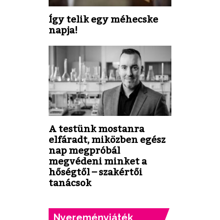
Így telik egy méhecske
napja!
A testünk mostanra
elfáradt, miközben egész
nap megpróbál
megvédeni minket a
hőségtől – szakértői
tanácsok
Nyereményjáték