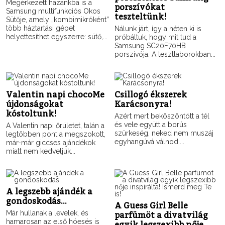
Megérkezett hazánkba is a
porszívókat
Samsung multifunkciós Okos
teszteltünk!
Sütője, amely „kombimikróként”
több háztartási gépet
Nálunk járt, így a héten ki is
helyettesíthet egyszerre: sütő,...
próbáltuk, hogy mit tud a
Samsung SC20F70HB
porszívója. A tesztlaborokban...
Valentin napi chocoMe
Csillogó ékszerek
újdonságokat
Karácsonyra!
kóstoltunk!
Azért mert beköszöntött a tél
és vele együtt a borús
A Valentin napi őrületet, talán a
szürkeség, neked nem muszáj
legtöbben pont a megszokott,
egyhangúvá válnod....
már-már giccses ajándékok
miatt nem kedveljük...
A legszebb ajándék a
gondoskodás…
A Guess Girl Belle
Már hullanak a levelek, és
parfümöt a divatvilág
hamarosan az első hóesés is
egyik legszexibb nője