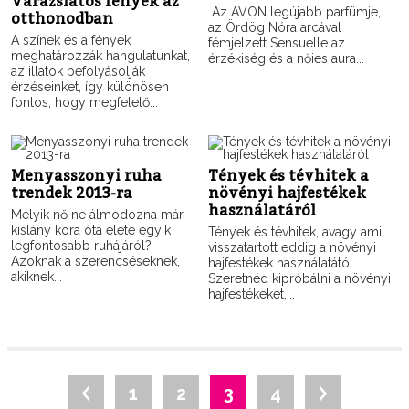
Varázslatos fények az
Az AVON legújabb parfümje,
otthonodban
az Ördög Nóra arcával
A színek és a fények
fémjelzett Sensuelle az
meghatározzák hangulatunkat,
érzékiség és a nőies aura...
az illatok befolyásolják
érzéseinket, így különösen
fontos, hogy megfelelő...
Menyasszonyi ruha
Tények és tévhitek a
trendek 2013-ra
növényi hajfestékek
használatáról
Melyik nő ne álmodozna már
kislány kora óta élete egyik
Tények és tévhitek, avagy ami
legfontosabb ruhájáról?
visszatartott eddig a növényi
Azoknak a szerencséseknek,
hajfestékek használatától…
akiknek...
Szeretnéd kipróbálni a növényi
hajfestékeket,...
1
2
3
4