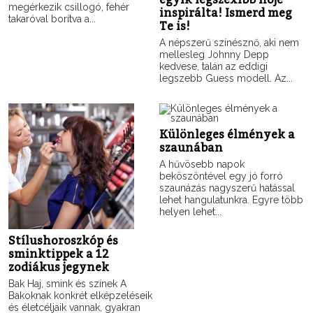
megérkezik csillogó, fehér
inspirálta! Ismerd meg
takaróval borítva a...
Te is!
A népszerű színésznő, aki nem
mellesleg Johnny Depp
kedvese, talán az eddigi
legszebb Guess modell. Az...
Különleges élmények a
szaunában
A hűvösebb napok
beköszöntével egy jó forró
szaunázás nagyszerű hatással
lehet hangulatunkra. Egyre több
helyen lehet...
Stílushoroszkóp és
sminktippek a 12
zodiákus jegynek
Bak Haj, smink és színek A
Bakoknak konkrét elképzeléseik
és életcéljaik vannak, gyakran