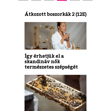
Átkozott boszorkák 2 (12E)
Így érhetjük el a
skandináv nők
természetes szépségét