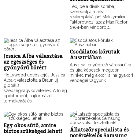
Lépj be a dívák sorába,
szerepelj a márka
reklámplakátján! Maksymilian
Faktorowicz, azaz Max Factor
1904-ben vándorolt...
Csodálatos körutak
Jessica Alba választása
Ausztriában
az egészséges és
Ausztria lenyűgöző városai újra
gyönyörű bőrért
és újra képesek meglepni
Hollywood üdvöskéjét, Jessica
minket, még akkor is, ha gyakori
Alba-t választotta a Braun új
vendégei vagyunk....
globális
szépségnagykövetének. A főleg
epilátorairól, hajformázó
termékeiről és...
Egy okos sütő, amire
Állatszőr specialista és
biztos szükséged lehet!
porérzékelős Samsung