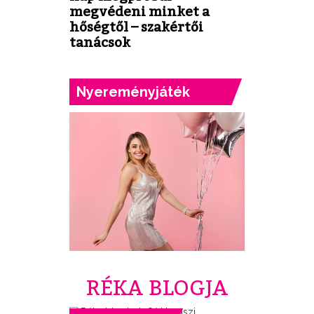
megvédeni minket a
hőségtől – szakértői
tanácsok
Nyereményjáték
RÉKA BLOGJA