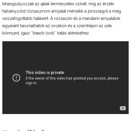
kihangsúlyozzák az ajkak természetes színét, míg az érzéki
halványzöld rózsaszirom árnyalat mérsékli a pirosságot a még
visszafogottabb hatásért. A rózsaszín és a mandarin árnyalatok
egyaránt használhatók az orcákon és a szemhéjon az üde,
könnyed, igazi ″beach look″ hatás eléréséhez.