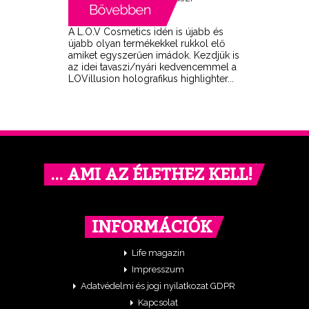
A L.O.V Cosmetics idén is újabb és
újabb olyan termékekkel rukkol elő
amiket egyszerűen imádok. Kezdjük is
az idei tavaszi/nyári kedvencemmel a
LOVillusion holografikus highlighter...
… AMI AZ ÉLETHEZ KELL!
INFORMÁCIÓK
Life magazin
Impresszum
Adatvédelmi és jogi nyilatkozat GDPR
Kapcsolat