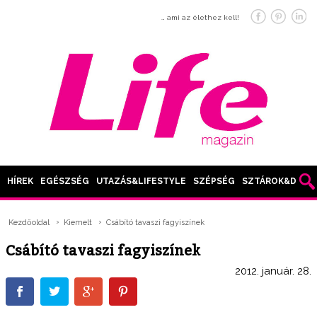
… ami az élethez kell!
HÍREK
EGÉSZSÉG
UTAZÁS&LIFESTYLE
SZÉPSÉG
SZTÁROK&DIVAT
Kezdőoldal
Kiemelt
Csábító tavaszi fagyiszínek
Csábító tavaszi fagyiszínek
2012. január. 28.