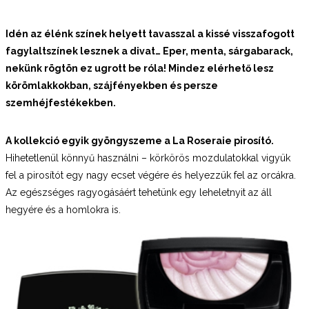
Idén az élénk színek helyett tavasszal a kissé visszafogott
fagylaltszínek lesznek a divat… Eper, menta, sárgabarack,
nekünk rögtön ez ugrott be róla! Mindez elérhető lesz
körömlakkokban
, szájfényekben és persze
szemhéjfestékekben.
A kollekció egyik gyöngyszeme a La Roseraie pirosító.
Hihetetlenül könnyű használni – körkörös mozdulatokkal vigyük
fel a pirosítót egy nagy ecset végére és helyezzük fel az orcákra.
Az egészséges ragyogásáért tehetünk egy leheletnyit az áll
hegyére és a homlokra is.