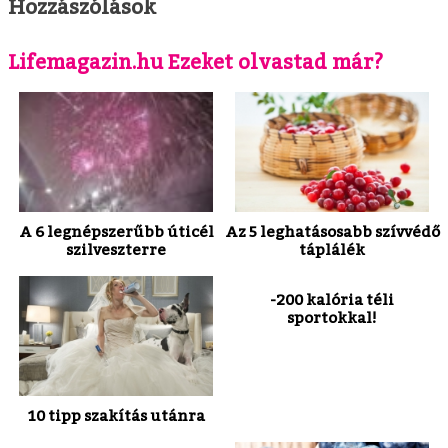
Hozzászólások
Lifemagazin.hu Ezeket olvastad már?
A 6 legnépszerűbb úticél
Az 5 leghatásosabb szívvédő
szilveszterre
táplálék
-200 kalória téli
sportokkal!
10 tipp szakítás utánra