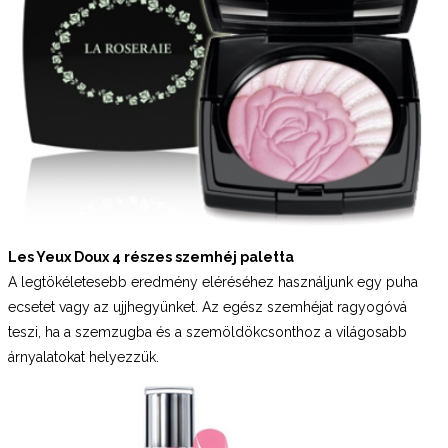
Les Yeux Doux 4 részes szemhéj paletta
A legtökéletesebb eredmény eléréséhez használjunk egy puha
ecsetet vagy az ujjhegyünket. Az egész szemhéjat ragyogóvá
teszi, ha a szemzugba és a szemöldökcsonthoz a világosabb
árnyalatokat helyezzük.