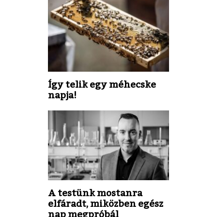
Így telik egy méhecske
napja!
A testünk mostanra
elfáradt, miközben egész
nap megpróbál