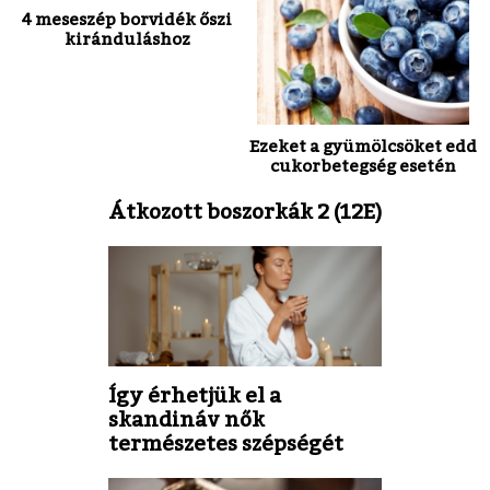
4 meseszép borvidék őszi
kiránduláshoz
Ezeket a gyümölcsöket edd
cukorbetegség esetén
Átkozott boszorkák 2 (12E)
Így érhetjük el a
skandináv nők
természetes szépségét