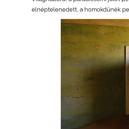
elnéptelenedett, a homokdűnék pedi