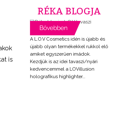
RÉKA BLOGJA
A L.O.V Cosmetics idén is újabb és
újabb olyan termékekkel rukkol elő
lakok
amiket egyszerűen imádok.
at is
Kezdjük is az idei tavaszi/nyári
kedvencemmel a LOVillusion
holografikus highlighter...