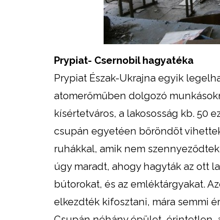
Prypiat- Csernobil hagyatéka
Prypiat Észak-Ukrajna egyik legelha
atomerőműben dolgozó munkásoknak.
kísértetváros, a lakososság kb. 50 eze
csupán egyetéen bőröndöt vihettek 
ruhákkal, amik nem szennyeződtek 
úgy maradt, ahogy hagyták az ott la
bútorokat, és az emléktárgyakat. A
elkezdték kifosztani, mára semmi ér
Csupán néhány épület érintetlen, a