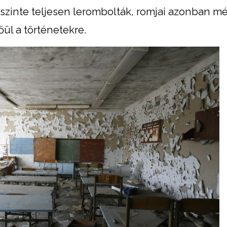
 szinte teljesen lerombolták, romjai azonban m
ül a történetekre.