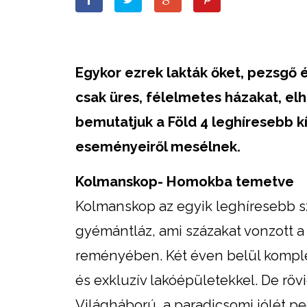
Egykor ezrek lakták őket, pezsgő é
csak üres, félelmetes házakat, el
bemutatjuk a Föld 4 leghíresebb k
eseményeiről mesélnek.
Kolmanskop- Homokba temetve
Kolmanskop az egyik leghíresebb s
gyémántláz, ami százakat vonzott 
reményében. Két éven belül komplett
és exkluzív lakóépületekkel. De röv
Világháború, a paradicsomi jólét p