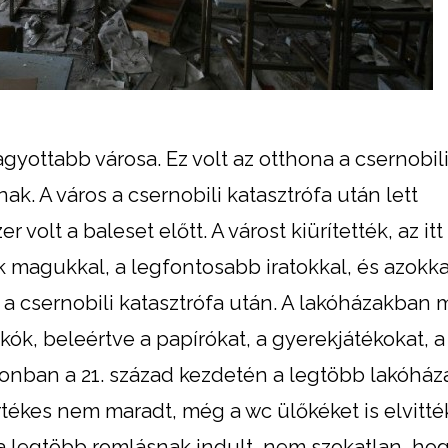
gyottabb városa. Ez volt az otthona a csernobil
 A város a csernobili katasztrófa után lett
r volt a baleset előtt. A várost kiürítették, az itt
magukkal, a legfontosabb iratokkal, és azokka
a csernobili katasztrófa után. A lakóházakban
kók, beleértve a papírókat, a gyerekjátékokat, a
zonban a 21. század kezdetén a legtöbb lakóház
tékes nem maradt, még a wc ülőkéket is elvitté
 legtöbb romlásnak indult, nem szokatlan, hog