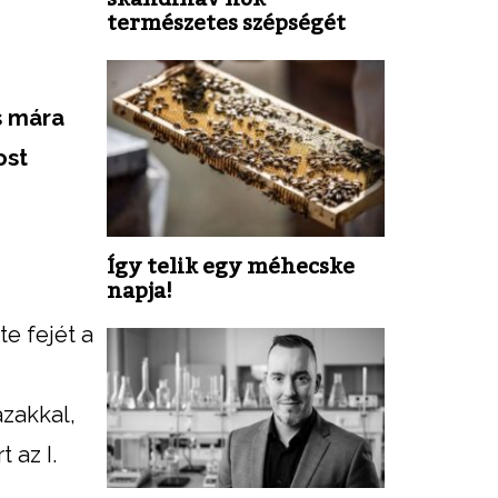
természetes szépségét
s mára
ost
Így telik egy méhecske
napja!
e fejét a
ázakkal,
 az I.