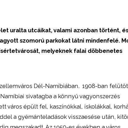
let uralta utcáikat, valami azonban történt, é
hagyott szomorú parkokat látni
mindenfelé. M
ísértetvárosát, melyeknek falai döbbenetes
zellemváros Dél-Namíbiában. 1908-ban felütött
a Namíbiai sivatagba a könnyű vagyonszerzés
 város épült fel, kaszinókkal, iskolákkal, korh
iddel a gyémánteladások visszaesése után, kitört
edig megszakadt. Az 1950-es években a város