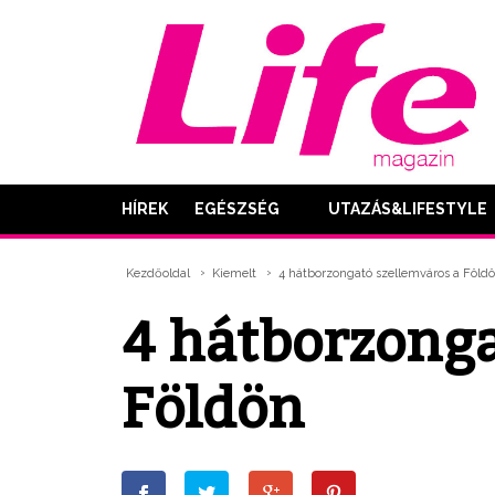
HÍREK
EGÉSZSÉG
UTAZÁS&LIFESTYLE
Kezdőoldal
Kiemelt
4 hátborzongató szellemváros a Föld
4 hátborzonga
Földön