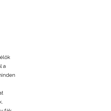
i
 élők
l a
 minden
at
k.
y fák