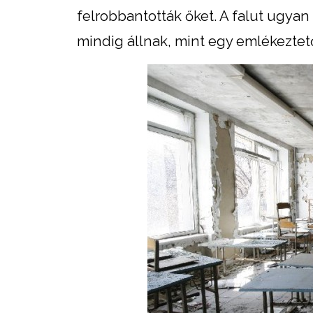
felrobbantották őket. A falut ugyan
mindig állnak, mint egy emlékeztető