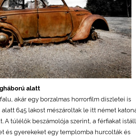
ágháború alatt
falu, akár egy borzalmas horrorfilm díszletei is
alatt 645 lakost mészároltak le itt német katon
. A túlélők beszámolója szerint, a férfiakat istá
őket és gyerekeket egy templomba hurcolták és