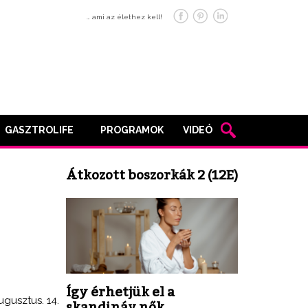
… ami az élethez kell!
GASZTROLIFE
PROGRAMOK
VIDEÓ
Átkozott boszorkák 2 (12E)
Így érhetjük el a
ugusztus. 14.
skandináv nők