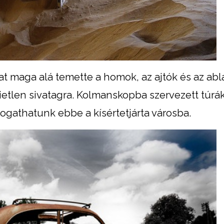
at maga alá temette a homok, az ajtók és az ab
etlen sivatagra. Kolmanskopba szervezett túrák
togathatunk ebbe a kísértetjárta városba.