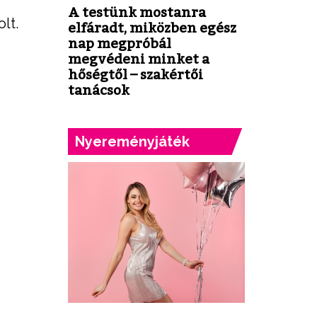
A testünk mostanra
lt.
elfáradt, miközben egész
nap megpróbál
megvédeni minket a
hőségtől – szakértői
tanácsok
Nyereményjáték