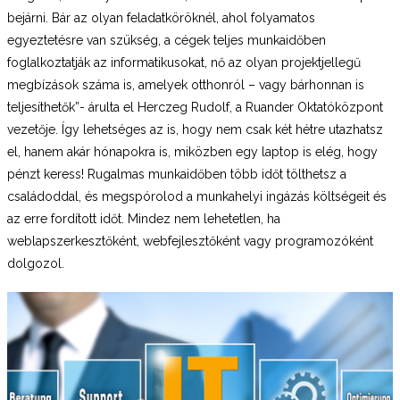
bejárni. Bár az olyan feladatköröknél, ahol folyamatos
egyeztetésre van szükség, a cégek teljes munkaidőben
foglalkoztatják az informatikusokat, nő az olyan projektjellegű
megbízások száma is, amelyek otthonról – vagy bárhonnan is
teljesíthetők”- árulta el Herczeg Rudolf, a Ruander Oktatóközpont
vezetője. Így lehetséges az is, hogy nem csak két hétre utazhatsz
el, hanem akár hónapokra is, miközben egy laptop is elég, hogy
pénzt keress! Rugalmas munkaidőben több időt tölthetsz a
családoddal, és megspórolod a munkahelyi ingázás költségeit és
az erre fordított időt. Mindez nem lehetetlen, ha
weblapszerkesztőként, webfejlesztőként vagy programozóként
dolgozol.