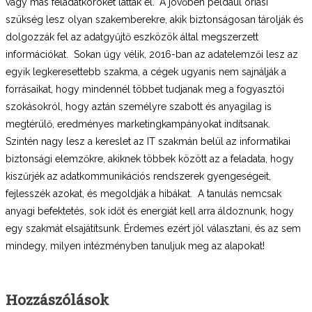
vagy más feladatköröket láttak el.
A jövőben például óriási
szükség lesz olyan szakemberekre, akik biztonságosan tárolják és
dolgozzák fel az adatgyűjtő eszközök által megszerzett
információkat. Sokan úgy vélik, 2016-ban az adatelemzői lesz az
egyik legkeresettebb szakma, a cégek ugyanis nem sajnálják a
forrásaikat, hogy mindennél többet tudjanak meg a fogyasztói
szokásokról, hogy aztán személyre szabott és anyagilag is
megtérülő, eredményes marketingkampányokat indítsanak.
Szintén nagy lesz a kereslet az IT szakmán belül az informatikai
biztonsági elemzőkre, akiknek többek között az a feladata, hogy
kiszűrjék az adatkommunikációs rendszerek gyengeségeit,
fejlesszék azokat, és megoldják a hibákat. A tanulás nemcsak
anyagi befektetés, sok időt és energiát kell arra áldoznunk, hogy
egy szakmát elsajátítsunk. Érdemes ezért jól választani, és az sem
mindegy, milyen intézményben tanuljuk meg az alapokat!
Hozzászólások