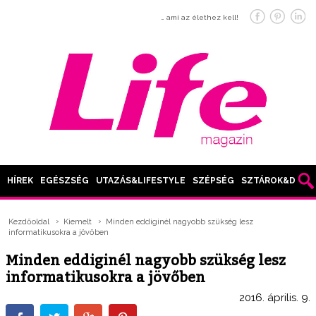
… ami az élethez kell!
HÍREK
EGÉSZSÉG
UTAZÁS&LIFESTYLE
SZÉPSÉG
SZTÁROK&DIVAT
Kezdőoldal
Kiemelt
Minden eddiginél nagyobb szükség lesz
informatikusokra a jövőben
Minden eddiginél nagyobb szükség lesz
informatikusokra a jövőben
2016. április. 9.