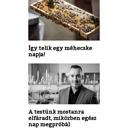
Így telik egy méhecske
napja!
A testünk mostanra
elfáradt, miközben egész
nap megpróbál