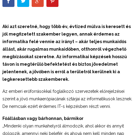
Aki azt szeretné, hogy több év, évtized múlva is keresett és
jól megfizetett szakember legyen, annak érdemes az
informatika felé vennie az irányt – akár teljes munkaidős
állást, akár rugalmas munkaidőben, otthonról végezhető
megbízásokat szeretne. Az informatikai képzések hosszú
távon is megtérülő befektetést és biztos jövedelmet
jelentenek, a jövőben is erről a területről kerülnek ki a
legkeresettebb szakemberek.
Az emberi erőforrásokkal foglalkozó szervezetek előrejelzései
szerint a jövő munkaerőpiacának sztárjai az informatikusok lesznek.
De nemcsak ezért érdemes IT-s képzésben részt venni.
Főállásban vagy bárhonnan, bármikor
„Mindenki olyan munkahelyről álmodozik, ahol akkor és annyit
dolgozik, amennyi neki belefér, és ahová nem kell minden nap