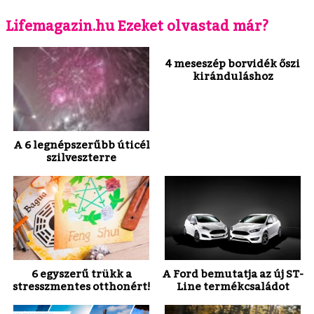
Lifemagazin.hu Ezeket olvastad már?
4 meseszép borvidék őszi
kiránduláshoz
A 6 legnépszerűbb úticél
szilveszterre
6 egyszerű trükk a
A Ford bemutatja az új ST-
stresszmentes otthonért!
Line termékcsaládot