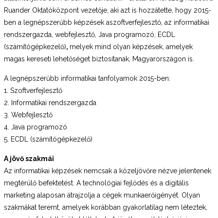
Ruander Oktatóközpont vezetője, aki azt is hozzátette, hogy 2015-
ben a legnépszerűbb képzések aszoftverfejlesztő, az informatikai
rendszergazda, webfejlesztő, Java programozó, ECDL
(számítógépkezelő)
,
melyek mind olyan képzések, amelyek
magas kereseti lehetőséget biztosítanak, Magyarországon is.
A legnépszerűbb informatikai tanfolyamok 2015-ben:
1. Szoftverfejlesztő
2. Informatikai rendszergazda
3. Webfejlesztő
4. Java programozó
5. ECDL (számítógépkezelő)
A jövő szakmái
Az informatikai képzések nemcsak a közeljövőre nézve jelentenek
megtérülő befektetést. A technológiai fejlődés és a digitális
marketing alaposan átrajzolja a cégek munkaerőigényét. Olyan
szakmákat teremt, amelyek korábban gyakorlatilag nem léteztek,