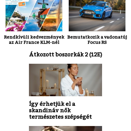
Rendkívüli kedvezmények
Bemutatkozik a vadonatúj
az Air France KLM-nél
Focus RS
Átkozott boszorkák 2 (12E)
Így érhetjük el a
skandináv nők
természetes szépségét