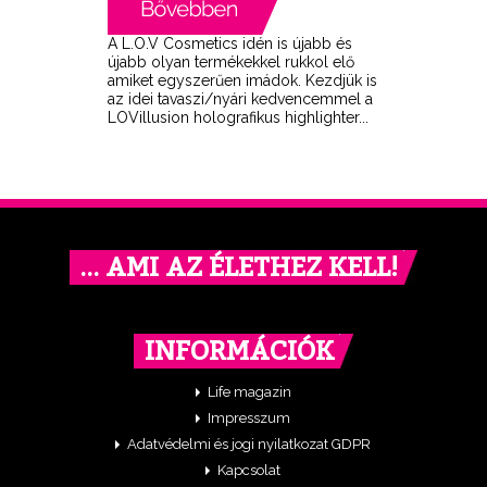
A L.O.V Cosmetics idén is újabb és
újabb olyan termékekkel rukkol elő
amiket egyszerűen imádok. Kezdjük is
az idei tavaszi/nyári kedvencemmel a
LOVillusion holografikus highlighter...
… AMI AZ ÉLETHEZ KELL!
INFORMÁCIÓK
Life magazin
Impresszum
Adatvédelmi és jogi nyilatkozat GDPR
Kapcsolat