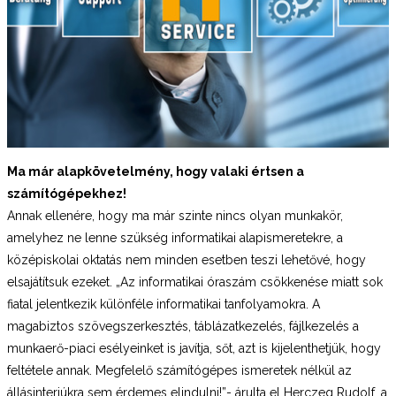
Ma már alapkövetelmény, hogy valaki értsen a
számítógépekhez!
Annak ellenére, hogy ma már szinte nincs olyan munkakör,
amelyhez ne lenne szükség informatikai alapismeretekre, a
középiskolai oktatás nem minden esetben teszi lehetővé, hogy
elsajátítsuk ezeket. „Az informatikai óraszám csökkenése miatt sok
fiatal jelentkezik különféle informatikai tanfolyamokra. A
magabiztos szövegszerkesztés, táblázatkezelés, fájlkezelés a
munkaerő-piaci esélyeinket is javítja, sőt, azt is kijelenthetjük, hogy
feltétele annak. Megfelelő számítógépes ismeretek nélkül az
állásinterjúkra sem érdemes elindulni!”- árulta el Herczeg Rudolf, a