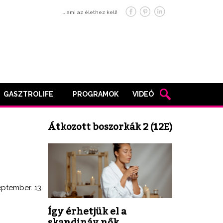
… ami az élethez kell!
GASZTROLIFE
PROGRAMOK
VIDEÓ
Átkozott boszorkák 2 (12E)
eptember. 13.
Így érhetjük el a
skandináv nők