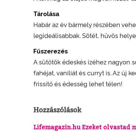
Tárolása
Habár az év bármely részében vehet
legideálisabbak. Sötét, hűvös helyen
Fűszerezés
A sütőtök édeskés ízéhez nagyon sok
fahéjat, vaníliát és curryt is. Az új
frissítő és édesség lehet télen!
Hozzászólások
Lifemagazin.hu Ezeket olvastad 