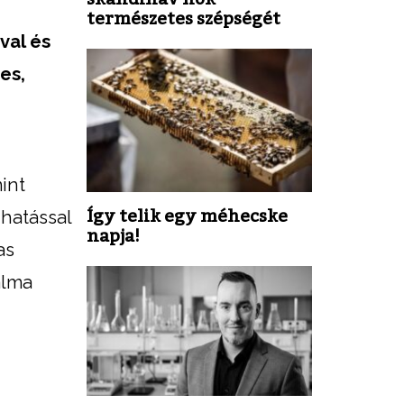
természetes szépségét
val és
es,
mint
Így telik egy méhecske
 hatással
napja!
as
alma