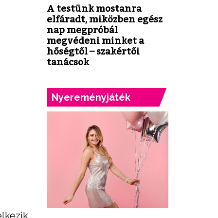
A testünk mostanra
elfáradt, miközben egész
nap megpróbál
megvédeni minket a
hőségtől – szakértői
tanácsok
Nyereményjáték
lkezik.