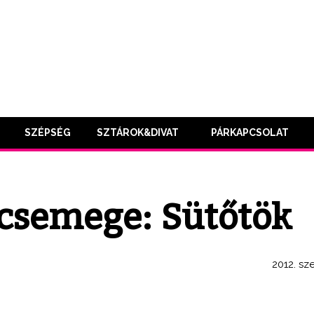
SZÉPSÉG
SZTÁROK&DIVAT
PÁRKAPCSOLAT
i csemege: Sütőtök
2012. sz