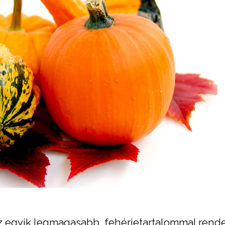
z egyik legmagasabb fehérjetartalommal rende