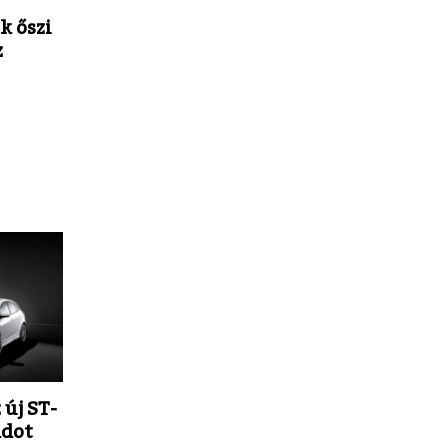
k őszi
z
 új ST-
ádot