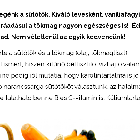
énk a sütőtök. Kiváló levesként, vaníliafagyi
g, ráadásul a tökmag nagyon egészséges is!
Éd
ad. Nem véletlenül az egyik kedvencünk!
te a sütőtök és a tökmag (olaj, tökmagliszt)
 ismert, hiszen kitűnő béltisztító, vízhajtó vala
íne pedig jól mutatja, hogy karotintartalma is jó
ép narancssárga sütőtököt választunk, az hatalm
e található benne B és C-vitamin is. Káliumtart