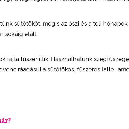
ünk sütőtököt, mégis az őszi és a téli hónapok
 sokáig eláll.
 fajta fűszer illik. Használhatunk szegfűszege
 kedvenc ráadásul a sütőtökös, fűszeres latte- ame
már?