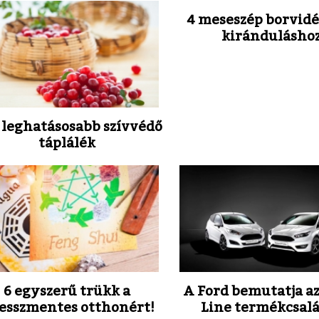
4 meseszép borvidé
kirándulásho
 leghatásosabb szívvédő
táplálék
6 egyszerű trükk a
A Ford bemutatja az
resszmentes otthonért!
Line termékcsal