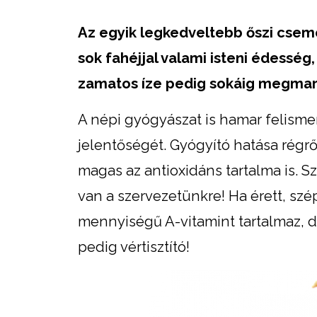
Az egyik legkedveltebb őszi csemeg
sok fahéjjal valami isteni édessé
zamatos íze pedig sokáig megmar
A népi gyógyászat is hamar felismer
jelentőségét. Gyógyító hatása régről
magas az antioxidáns tartalma is. Sz
van a szervezetünkre! Ha érett, sz
mennyiségű A-vitamint tartalmaz, d
pedig vértisztító!