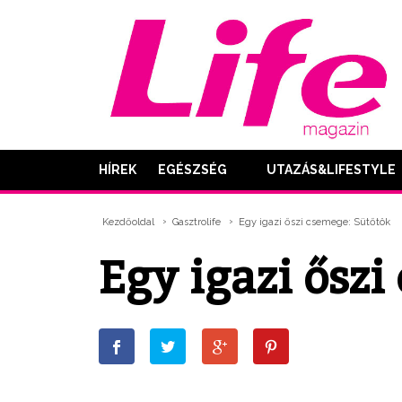
HÍREK
EGÉSZSÉG
UTAZÁS&LIFESTYLE
Kezdőoldal
Gasztrolife
Egy igazi őszi csemege: Sütőtök
Egy igazi ősz