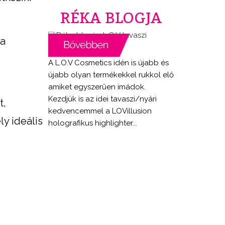
RÉKA BLOGJA
 a
A L.O.V Cosmetics idén is újabb és
újabb olyan termékekkel rukkol elő
amiket egyszerűen imádok.
Kezdjük is az idei tavaszi/nyári
t,
kedvencemmel a LOVillusion
ly ideális
holografikus highlighter...