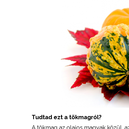
Tudtad ezt a tökmagról?
A tökmag az olajos magvak közül a