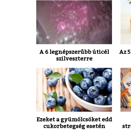
A 6 legnépszerűbb úticél
Az 5
szilveszterre
Ezeket a gyümölcsöket edd
cukorbetegség esetén
st