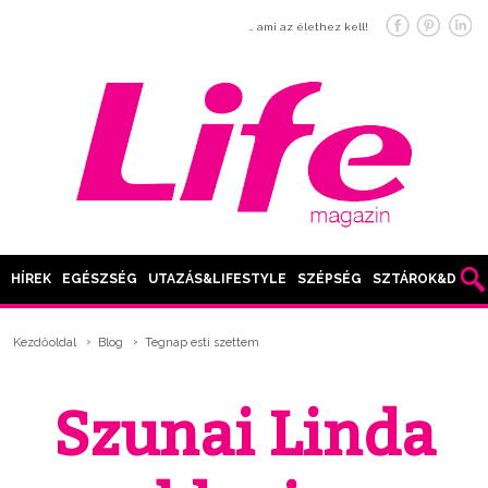
… ami az élethez kell!
HÍREK
EGÉSZSÉG
UTAZÁS&LIFESTYLE
SZÉPSÉG
SZTÁROK&DIVAT
Kezdőoldal
Blog
Tegnap esti szettem
Szunai Linda