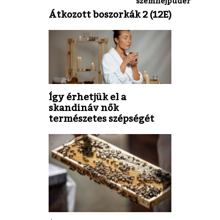
szemhéjpúder
Átkozott boszorkák 2 (12E)
Így érhetjük el a
skandináv nők
természetes szépségét