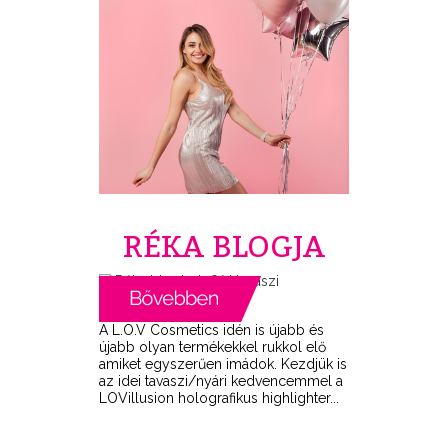
RÉKA BLOGJA
A L.O.V Cosmetics idén is újabb és
újabb olyan termékekkel rukkol elő
amiket egyszerűen imádok. Kezdjük is
az idei tavaszi/nyári kedvencemmel a
LOVillusion holografikus highlighter...