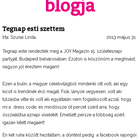
blogja
Tegnap esti szettem
2013 május 31.
Írta:
Szunai Linda
,
Tegnap este rendezték meg a JOY Magazin 15. születésnapi
partyját, Budapest belvárosában. Ezúton is köszönöm a meghívást,
nagyon jól éreztem magam!
Ezen a bulin, a magyar celebvilágból mindenki ott volt, aki egy
kicsit is trendinek érzi magát. Fiúk, lányok vegyesen, volt aki
túlzásba vitte és volt aki egyáltalán nem foglalkozott azzal, hogy
mi a dress code, és mindössze öt percet szánt arra, hogy
összeállítsa aznapi viseletét. Emellett persze a többség azért
igazán kitett magáért!
Én két ruha között hezitáltam, a döntést pedig a facebook rajongói