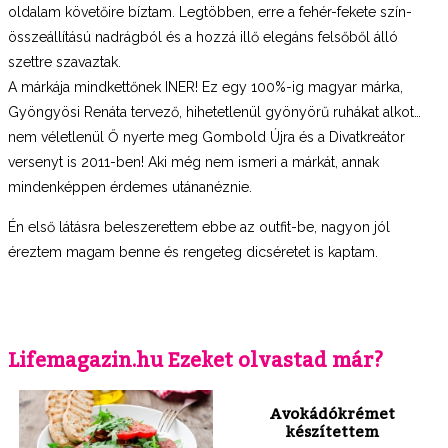
oldalam követőire bíztam. Legtöbben, erre a fehér-fekete szín-
összeállítású nadrágból és a hozzá illő elegáns felsőből álló
szettre szavaztak.
A márkája mindkettőnek INER! Ez egy 100%-ig magyar márka,
Gyöngyösi Renáta tervező, hihetetlenül gyönyörű ruhákat alkot…
nem véletlenül Ő nyerte meg Gombold Újra és a Divatkreátor
versenyt is 2011-ben! Aki még nem ismeri a márkát, annak
mindenképpen érdemes utánanéznie.
Én első látásra beleszerettem ebbe az outfit-be, nagyon jól
éreztem magam benne és rengeteg dicséretet is kaptam.
Lifemagazin.hu Ezeket olvastad már?
Avokádókrémet
készítettem