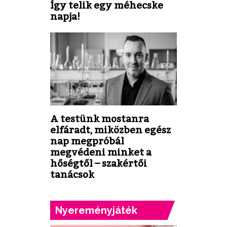
Így telik egy méhecske
napja!
A testünk mostanra
elfáradt, miközben egész
nap megpróbál
megvédeni minket a
hőségtől – szakértői
tanácsok
Nyereményjáték