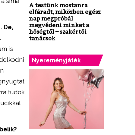
t a sima
A testünk mostanra
elfáradt, miközben egész
nap megpróbál
megvédeni minket a
. De,
hőségtől – szakértői
.
tanácsok
em is
ndolkodni
Nyereményjáték
én
egnyugtat
rra tudok
rucikkal
belik?