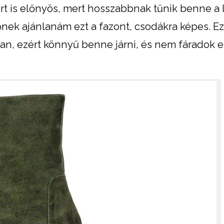
rt is előnyös, mert hosszabbnak tűnik benne a
őnek ajánlanám ezt a fazont, csodákra képes. E
van, ezért könnyű benne járni, és nem fáradok 