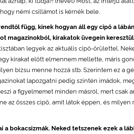
al aznap, ki tudja?! (nevet) Most, az interjú alat
 hogy némi csillámot is kérnék bele.
endtől függ, kinek hogyan áll egy cipő a lábán
tot magazinokból, kirakatok üvegein keresztül
isztában legyek az aktuális cipő-őrülettel. Nek
 egy kirakat előtt elmennem mellette, máris go
milyen bizsu menne hozzá stb. Szerintem ez a g
gazinokat lapozgatni pedig szintén imádok, m
veszi a figyelmemet minden másról, mert csak a
e az összes cipő, amit látok éppen, és milyen 
jai a bokacsizmák. Neked tetszenek ezek a láb