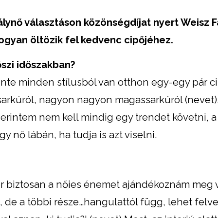
lynő választáson közönségdíjat nyert Weisz F
hogyan öltözik fel kedvenc cipőjéhez.
 őszi időszakban?
inte minden stílusból van otthon egy-egy pár ci
sarkúról, nagyon nagyon magassarkúról (nevet)
rintem nem kell mindig egy trendet követni, a 
y nő lábán, ha tudja is azt viselni.
or biztosan a nőies énemet ajándékoznám meg v
, de a többi része…hangulattól függ, lehet fel