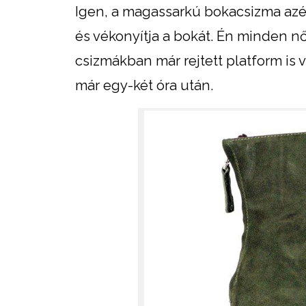
Igen, a magassarkú bokacsizma azé
és vékonyítja a bokát. Én minden n
csizmákban már rejtett platform is 
már egy-két óra után.