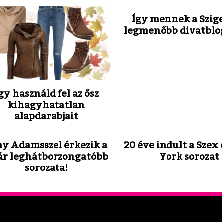
Így mennek a Szige
legmenőbb divatblo
gy használd fel az ősz
kihagyhatatlan
alapdarabjait
y Adamsszel érkezik a
20 éve indult a Szex
ár leghátborzongatóbb
York sorozat
sorozata!