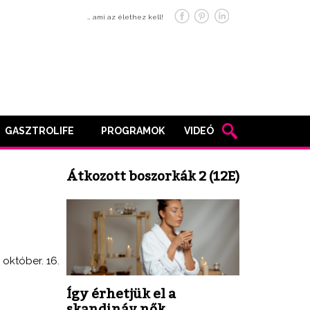
… ami az élethez kell!
GASZTROLIFE
PROGRAMOK
VIDEÓ
Átkozott boszorkák 2 (12E)
 október. 16.
Így érhetjük el a
skandináv nők