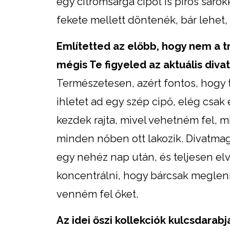
egy citromsárga cipőt is piros sarokk
fekete mellett döntenék, bár lehet,
Említetted az előbb, hogy nem a tr
mégis Te figyeled az aktuális diva
Természetesen, azért fontos, hogy t
ihletet ad egy szép cipő, elég csak
kezdek rajta, mivel vehetném fel, 
minden nőben ott lakozik. Divatma
egy nehéz nap után, és teljesen el
koncentrálni, hogy bárcsak meglenn
venném fel őket.
Az idei őszi kollekciók kulcsdarab