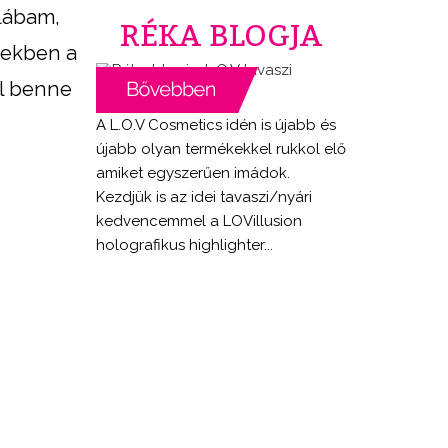
 lábam,
RÉKA BLOGJA
zekben a
el benne
A L.O.V Cosmetics idén is újabb és
újabb olyan termékekkel rukkol elő
amiket egyszerűen imádok.
Kezdjük is az idei tavaszi/nyári
kedvencemmel a LOVillusion
holografikus highlighter...