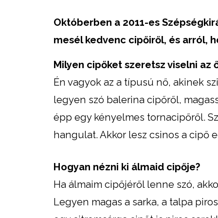
Októberben a 2011-es Szépségkirá
mesél kedvenc cipőiről, és arról, 
Milyen cipőket szeretsz viselni az
Én vagyok az a típusú nő, akinek sz
legyen szó balerina cipőről, magas
épp egy kényelmes tornacipőről. Sze
hangulat. Akkor lesz csinos a cipő eg
Hogyan nézni ki álmaid cipője?
Ha álmaim cipőjéről lenne szó, akk
Legyen magas a sarka, a talpa piros