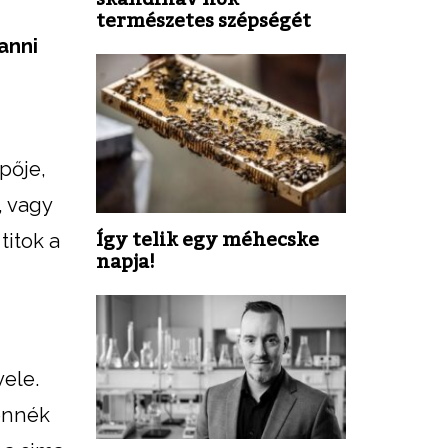
természetes szépségét
anni
pője,
, vagy
Így telik egy méhecske
titok a
napja!
ele.
vennék