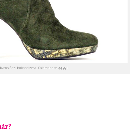
ílusos őszi bokacsizma, Salamander, 44.990
már?