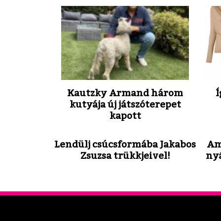
Kautzky Armand három
Í
kutyája új játszóterepet
kapott
Lendülj csúcsformába Jakabos
Am
Zsuzsa trükkjeivel!
ny