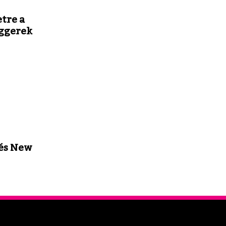
tre a
ggerek
 és New