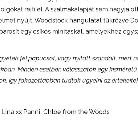
gokat rejti el. A szalmakalapját sem hagyja ot
delmet nyújt. Woodstock hangulatát tükrözve Do
párosít egy csíkos minitáskát, amelyekhez egys
gyetek fel papucsot, vagy nyitott szandált, mert 
rákban. Minden esetben válasszatok egy kisméretű
k, így fokozottabban tudtok ügyelni az értékeitek
, Lina xx Panni, Chloe from the Woods