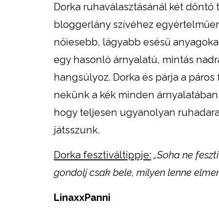
Dorka ruhaválasztásánál két döntő t
bloggerlány szívéhez egyértelműen a
nőiesebb, lágyabb esésű anyagokat vá
egy hasonló árnyalatú, mintás nadr
hangsúlyoz. Dorka és párja a páros 
nekünk a kék minden árnyalatában.
hogy teljesen ugyanolyan ruhadara
játsszunk.
Dorka fesztiváltippje:
„Soha ne feszt
gondolj csak bele, milyen lenne elme
LinaxxPanni