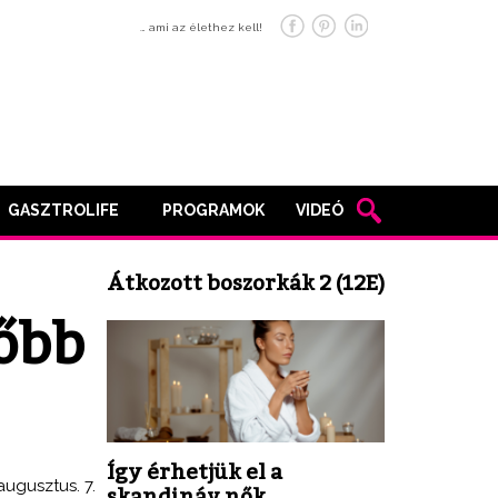
… ami az élethez kell!
GASZTROLIFE
PROGRAMOK
VIDEÓ
Átkozott boszorkák 2 (12E)
őbb
Így érhetjük el a
augusztus. 7.
skandináv nők