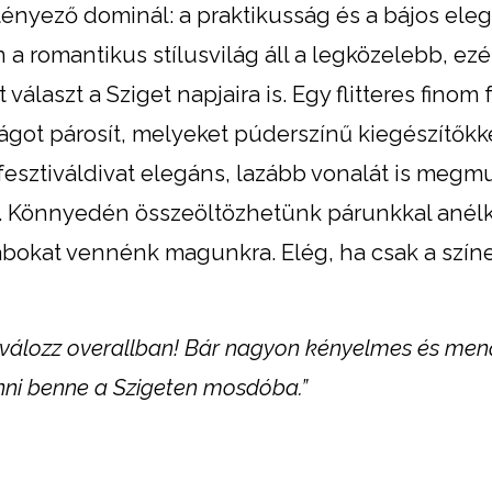
ényező dominál: a praktikusság és a bájos eleg
 romantikus stílusvilág áll a legközelebb, ezé
laszt a Sziget napjaira is. Egy flitteres finom
ágot párosít, melyeket púderszínű kiegészítőkk
fesztiváldivat elegáns, lazább vonalát is megmu
 Könnyedén összeöltözhetünk párunkkal anélkü
bokat vennénk magunkra. Elég, ha csak a szín
iválozz overallban! Bár nagyon kényelmes és men
nni benne a Szigeten mosdóba.”