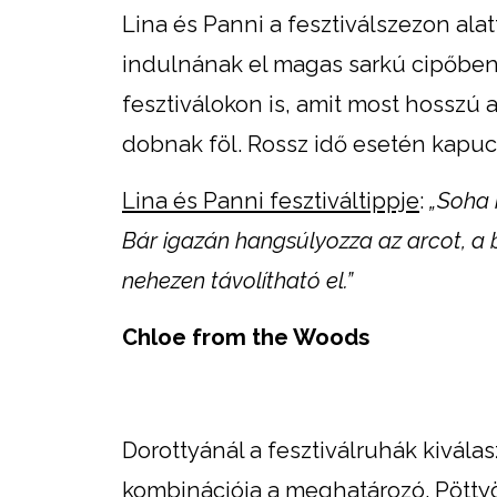
Lina és Panni a fesztiválszezon ala
indulnának el magas sarkú cipőben
fesztiválokon is, amit most hosszú
dobnak föl. Rossz idő esetén kapu
Lina és Panni fesztiváltippje
:
„Soha 
Bár igazán hangsúlyozza az arcot, a 
nehezen távolítható el.”
Chloe from the Woods
Dorottyánál a fesztiválruhák kivála
kombinációja a meghatározó. Pöttyös