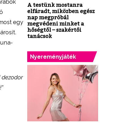
arabok
A testünk mostanra
elfáradt, miközben egész
ző
nap megpróbál
 most egy
megvédeni minket a
hőségtől – szakértői
árosít.
tanácsok
Duna-
Nyereményjáték
i dezodor
!”