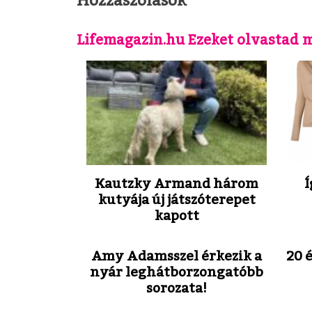
Lifemagazin.hu Ezeket olvastad 
Kautzky Armand három
Í
kutyája új játszóterepet
kapott
Amy Adamsszel érkezik a
20 
nyár leghátborzongatóbb
sorozata!