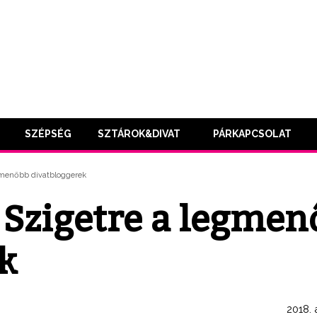
SZÉPSÉG
SZTÁROK&DIVAT
PÁRKAPCSOLAT
gmenőbb divatbloggerek
 Szigetre a legmen
k
2018. 