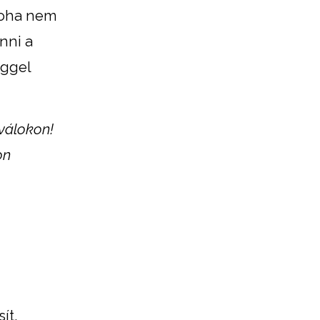
 soha nem
nni a
eggel
iválokon!
on
ít,