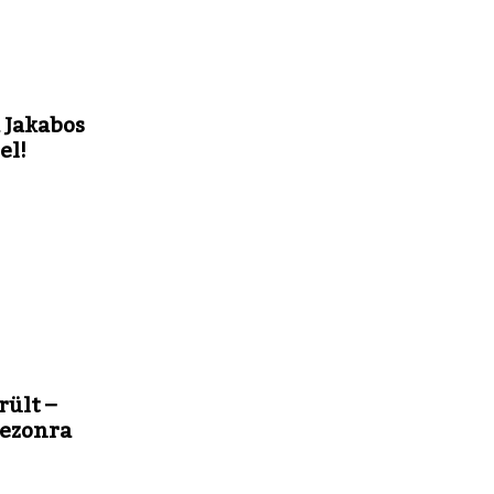
 Jakabos
el!
rült –
zezonra