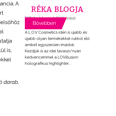
ancia. A
RÉKA BLOGJA
rt
 felsőhöz
el
A L.O.V Cosmetics idén is újabb és
újabb olyan termékekkel rukkol elő
tatja
amiket egyszerűen imádok.
l is,
Kezdjük is az idei tavaszi/nyári
kedvencemmel a LOVillusion
ekkel
holografikus highlighter...
ő darab,