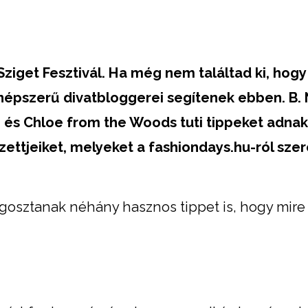
Sziget Fesztivál. Ha még nem találtad ki, hog
 népszerű divatbloggerei segítenek ebben. B.
i és Chloe from the Woods tuti tippeket adnak
zettjeiket, melyeket a fashiondays.hu-ról sze
egosztanak néhány hasznos tippet is, hogy mir