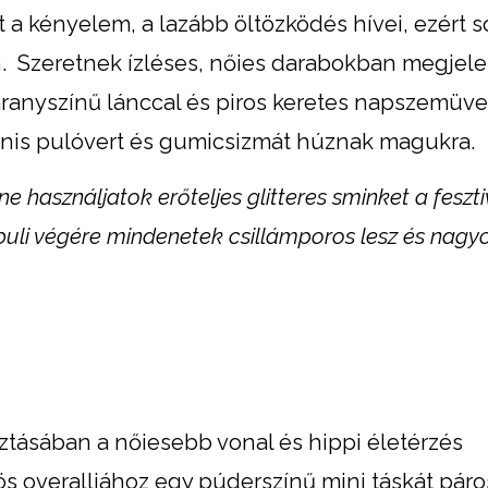
tt a kényelem, a lazább öltözködés hívei, ezért
. Szeretnek ízléses, nőies darabokban megjele
 aranyszínű lánccal és piros keretes napszemüv
cnis pulóvert és gumicsizmát húznak magukra.
ne használjatok erőteljes glitteres sminket a feszt
buli végére mindenetek csillámporos lesz és nagy
sztásában a nőiesebb vonal és hippi életérzés
 overalljához egy púderszínű mini táskát páros