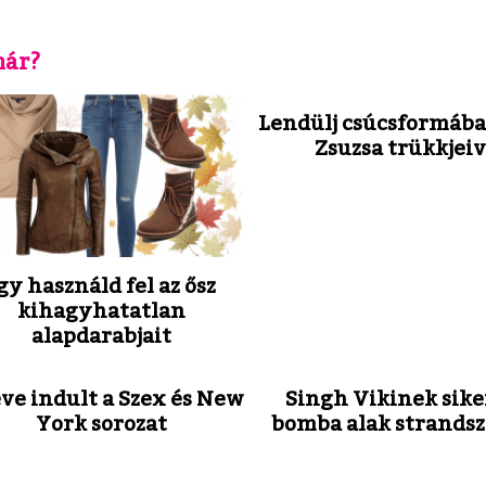
már?
Lendülj csúcsformába
Zsuzsa trükkjeiv
gy használd fel az ősz
kihagyhatatlan
alapdarabjait
éve indult a Szex és New
Singh Vikinek sike
York sorozat
bomba alak strands