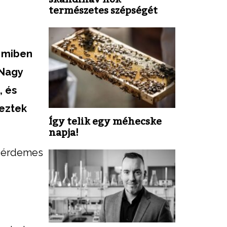
természetes szépségét
y miben
 Nagy
, és
reztek
Így telik egy méhecske
napja!
e érdemes