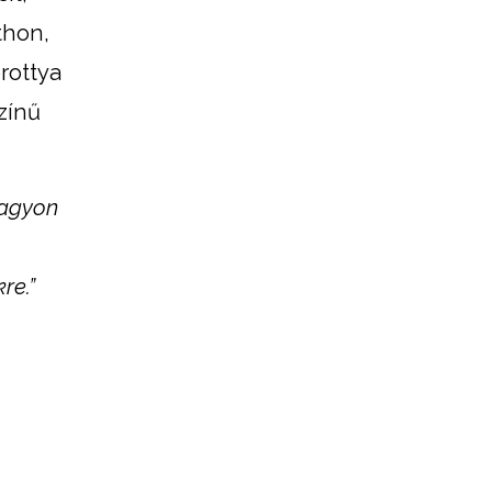
thon,
rottya
zínű
nagyon
re.”