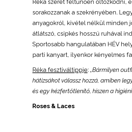
Réka szeret feltűnően öltözködni, 
sorakozzanak a szekrényében. Legyen
anyagokról, kivétel nélkül minden 
átlátszó, csipkés hosszú ruhával ind
Sportosabb hangulatában HÉV helye
parti kanyart, ilyenkor kényelmes f
Réka fesztiváltippje
:
„Bármilyen outf
hátizsákot válassz hozzá, amiben leg
és egy kézfertőtlenítő, hiszen a higié
Roses & Laces