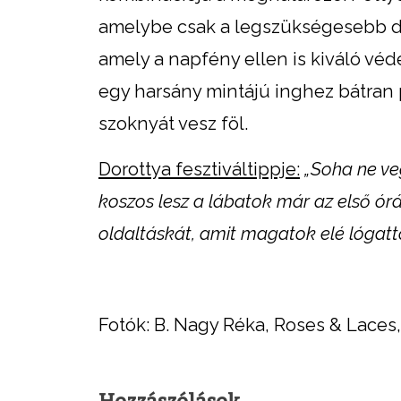
amelybe csak a legszükségesebb dol
amely a napfény ellen is kiváló vé
egy harsány mintájú inghez bátran 
szoknyát vesz föl.
Dorottya fesztiváltippje:
„Soha ne ve
koszos lesz a lábatok már az első ó
oldaltáskát, amit magatok elé lógatto
Fotók: B. Nagy Réka, Roses & Laces
Hozzászólások