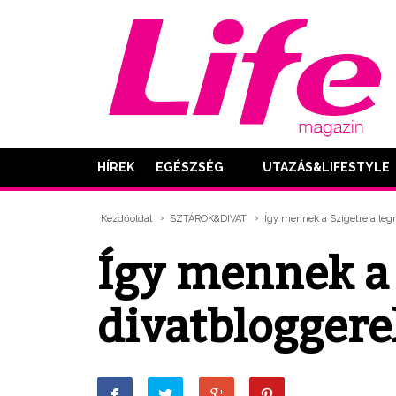
HÍREK
EGÉSZSÉG
UTAZÁS&LIFESTYLE
Kezdőoldal
SZTÁROK&DIVAT
Így mennek a Szigetre a le
Így mennek a
divatbloggere