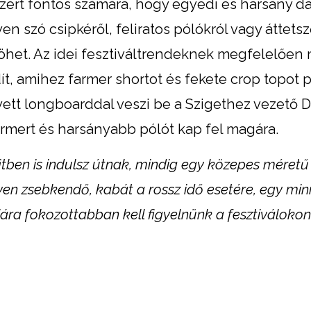
ezért fontos számára, hogy egyedi és harsány d
 szó csipkéről, feliratos pólókról vagy áttets
jöhet. Az idei fesztiváltrendeknek megfelelően
ít, amihez farmer shortot és fekete crop topot p
tt longboarddal veszi be a Szigethez vezető 
armert és harsányabb pólót kap fel magára.
itben is indulsz útnak, mindig egy közepes méretű
yen zsebkendő, kabát a rossz idő esetére, egy min
niára fokozottabban kell figyelnünk a fesztiválokon