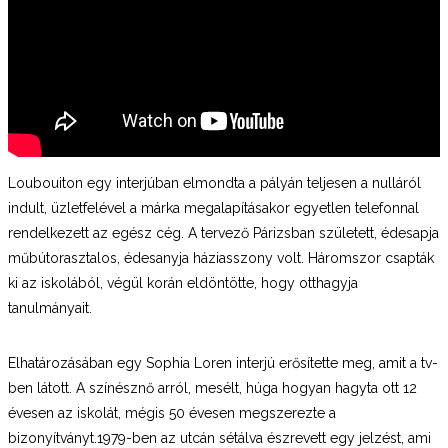
Loubouiton egy interjúban elmondta a pályán teljesen a nulláról
indult, üzletfelével a márka megalapításakor egyetlen telefonnal
rendelkezett az egész cég. A tervező Párizsban született, édesapja
műbútorasztalos, édesanyja háziasszony volt. Háromszor csapták
ki az iskolából, végül korán eldöntötte, hogy otthagyja
tanulmányait.
Elhatározásában egy Sophia Loren interjú erősítette meg, amit a tv-
ben látott. A színésznő arról, mesélt, húga hogyan hagyta ott 12
évesen az iskolát, mégis 50 évesen megszerezte a
bizonyítványt.1979-ben az utcán sétálva észrevett egy jelzést, ami