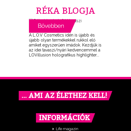
RÉKA BLOGJA
A L.O.V Cosmetics idén is újabb és
újabb olyan termékekkel rukkol elő
amiket egyszerűen imádok. Kezdjük is
az idei tavaszi/nyári kedvencemmel a
LOVillusion holografikus highlighter...
… AMI AZ ÉLETHEZ KELL!
INFORMÁCIÓK
Life magazin