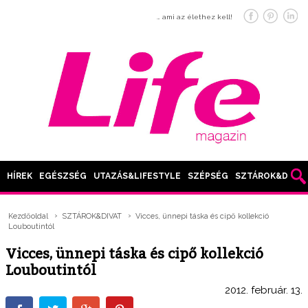
… ami az élethez kell!
HÍREK
EGÉSZSÉG
UTAZÁS&LIFESTYLE
SZÉPSÉG
SZTÁROK&DIVAT
Kezdőoldal
SZTÁROK&DIVAT
Vicces, ünnepi táska és cipő kollekció
Louboutintól
Vicces, ünnepi táska és cipő kollekció
Louboutintól
2012. február. 13.