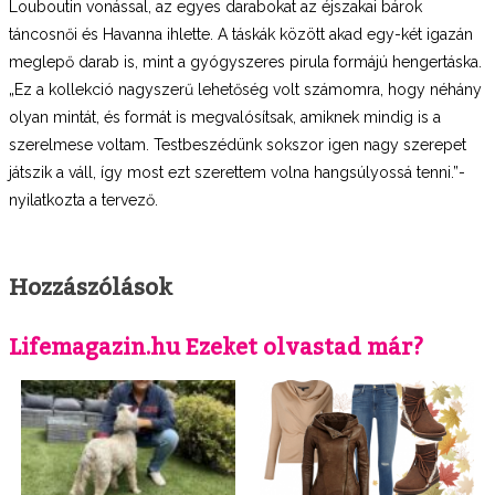
Louboutin vonással, az egyes darabokat az éjszakai bárok
táncosnői és Havanna ihlette. A táskák között akad egy-két igazán
meglepő darab is, mint a gyógyszeres pirula formájú hengertáska.
„Ez a kollekció nagyszerű lehetőség volt számomra, hogy néhány
olyan mintát, és formát is megvalósítsak, amiknek mindig is a
szerelmese voltam. Testbeszédünk sokszor igen nagy szerepet
játszik a váll, így most ezt szerettem volna hangsúlyossá tenni.”-
nyilatkozta a tervező.
Hozzászólások
Lifemagazin.hu Ezeket olvastad már?