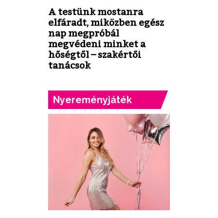
A testünk mostanra
elfáradt, miközben egész
nap megpróbál
megvédeni minket a
hőségtől – szakértői
tanácsok
Nyereményjáték