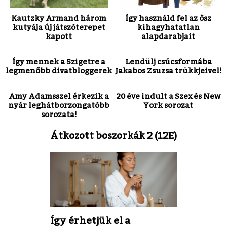
Kautzky Armand három
Így használd fel az ősz
kutyája új játszóterepet
kihagyhatatlan
kapott
alapdarabjait
Így mennek a Szigetre a
Lendülj csúcsformába
legmenőbb divatbloggerek
Jakabos Zsuzsa trükkjeivel!
Amy Adamsszel érkezik a
20 éve indult a Szex és New
nyár leghátborzongatóbb
York sorozat
sorozata!
Átkozott boszorkák 2 (12E)
Így érhetjük el a