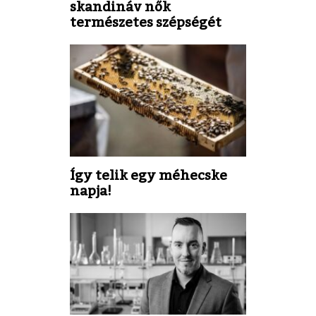
skandináv nők
természetes szépségét
Így telik egy méhecske
napja!