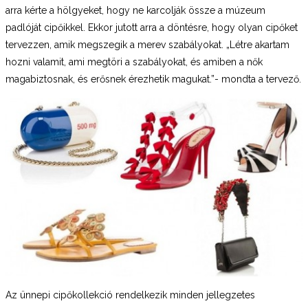
arra kérte a hölgyeket, hogy ne karcolják össze a múzeum
padlóját cipőikkel. Ekkor jutott arra a döntésre, hogy olyan cipőket
tervezzen, amik megszegik a merev szabályokat. „Létre akartam
hozni valamit, ami megtöri a szabályokat, és amiben a nők
magabiztosnak, és erősnek érezhetik magukat.”- mondta a tervező.
Az ünnepi cipőkollekció rendelkezik minden jellegzetes