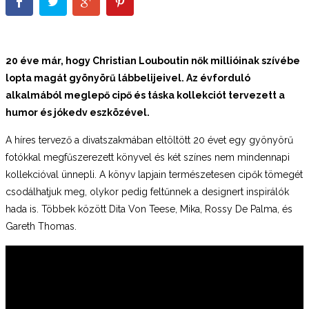
20 éve már, hogy Christian Louboutin nők millióinak szívébe
lopta magát gyönyörű lábbelijeivel. Az évforduló
alkalmából meglepő cipő és táska
kollekciót tervezett a
humor és jókedv eszközével.
A híres tervező a divatszakmában eltöltött 20 évet egy gyönyörű
fotókkal megfűszerezett könyvel és két színes nem mindennapi
kollekcióval ünnepli. A könyv lapjain természetesen cipők tömegét
csodálhatjuk meg, olykor pedig feltűnnek a designert inspirálók
hada is. Többek között Dita Von Teese, Mika, Rossy De Palma, és
Gareth Thomas.