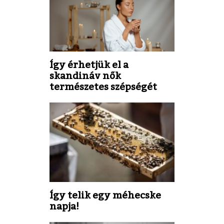
Így érhetjük el a
skandináv nők
természetes szépségét
Így telik egy méhecske
napja!