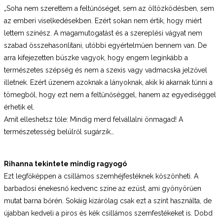
„Soha nem szerettem a feltűnőséget, sem az öltözködésben, sem
az emberi viselkedésekben. Ezért sokan nem értik, hogy miért
lettem színész. A magamutogatást és a szereplési vágyat nem
szabad összehasonlítani, utóbbi egyértelműen bennem van. De
arra kifejezetten büszke vagyok, hogy engem leginkább a
természetes szépség és nem a szexis vagy vadmacska jelzővel
illetnek. Ezért üzenem azoknak a lányoknak, akik ki akarnak tűnni a
tömegből, hogy ezt nem a feltűnőséggel, hanem az egyediséggel
érhetik el.
Amit elleshetsz tőle: Mindig merd felvállalni önmagad! A
természetesség belülről sugárzik…
Rihanna
tekintete mindig ragyogó
Ezt legfőképpen a csillámos szemhéjfestéknek köszönheti. A
barbadosi énekesnő kedvenc színe az ezüst, ami gyönyörűen
mutat barna bőrén. Sokáig kizárólag csak ezt a színt használta, de
újabban kedveli a piros és kék csillámos szemfestékeket is. Dobd