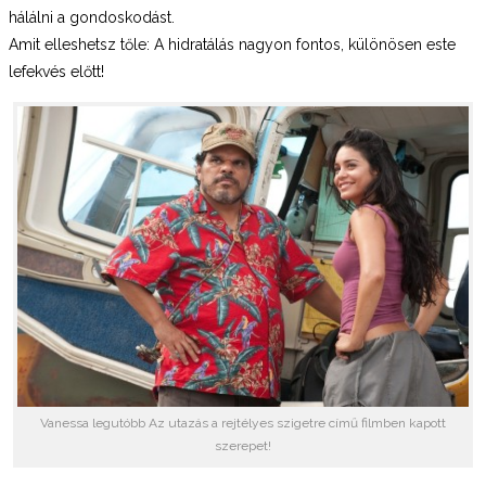
hálálni a gondoskodást.
Amit elleshetsz tőle: A hidratálás nagyon fontos, különösen este
lefekvés előtt!
Vanessa legutóbb Az utazás a rejtélyes szigetre című filmben kapott
szerepet!