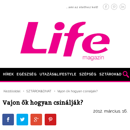
… ami az élethez kell!
HÍREK
EGÉSZSÉG
UTAZÁS&LIFESTYLE
SZÉPSÉG
SZTÁROK&DIVAT
Kezdőoldal
SZTÁROK&DIVAT
Vajon ők hogyan csinálják?
Vajon ők hogyan csinálják?
2012. március. 16.