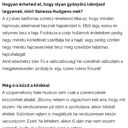
Hogyan érheted el, hogy olyan gyönyörű loknijaid
legyenek, mint
Vanessa Hudgens
-nek?
A 23 éves kaliforniai színész-énekesnő titka az, hogy minden
hajmosás alkalmával használ hajpakolást is. Ettől lágy esésű és
selymes lesz a haja. Fodrásza a szép hullámok érdekében pedig
nagy méretű körkefével száríttatja be a haját, vagy pedig szintén
nagy méretű hajcsavarókkal teszi még szexibbé hatalmas
hajzuhatagát.
Amit elleshetsz tőle: Fő a változatosság! Ha szeretnél változtatni a
megjelenéseden, próbálj ki, egy szexis loknis frizurát!
Még ő is küzd a kilókkal
A szupervékony Kate Hudson sem csak a szerencsének
köszönheti alkatát. „Bizony nekem is vigyáznom kell arra, hogy mit
eszem. Ha rendszeresen jut időm a sportolásra, akkor többet
ehetek. Különben rajtam is meglátszik ha rendszeresen későn
vacsorázom. Ezért, ha tehetem, akkor 6 után már nem eszem