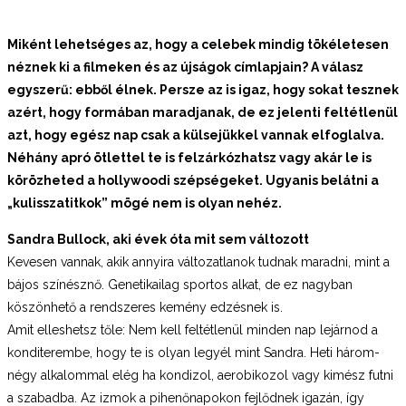
Miként lehetséges az, hogy a celebek mindig tökéletesen
néznek ki a filmeken és az újságok címlapjain? A válasz
egyszerű: ebből élnek. Persze az is igaz, hogy sokat tesznek
azért, hogy formában
maradjanak, de ez jelenti feltétlenül
azt, hogy egész nap csak a külsejükkel vannak elfoglalva.
Néhány apró ötlettel te is felzárkózhatsz vagy akár le is
körözheted a hollywoodi szépségeket. Ugyanis belátni a
„kulisszatitkok” mögé nem is olyan nehéz.
Sandra Bullock, aki évek óta mit sem változott
Kevesen vannak, akik annyira változatlanok tudnak maradni, mint a
bájos színésznő. Genetikailag sportos alkat, de ez nagyban
köszönhető a rendszeres kemény edzésnek is.
Amit elleshetsz tőle: Nem kell feltétlenül minden nap lejárnod a
konditerembe, hogy te is olyan legyél mint Sandra. Heti három-
négy alkalommal elég ha kondizol, aerobikozol vagy kimész futni
a szabadba. Az izmok a pihenőnapokon fejlődnek igazán, így