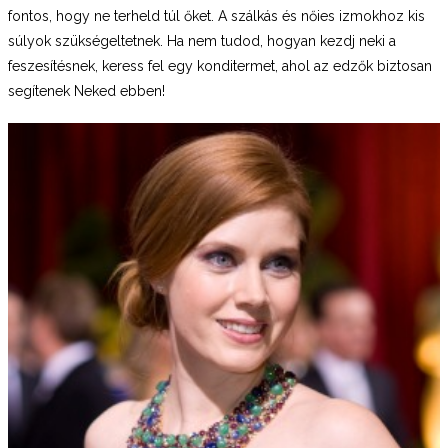
fontos, hogy ne terheld túl őket. A szálkás és nőies izmokhoz kis
súlyok szükségeltetnek. Ha nem tudod, hogyan kezdj neki a
feszesítésnek, keress fel egy konditermet, ahol az edzők biztosan
segítenek Neked ebben!