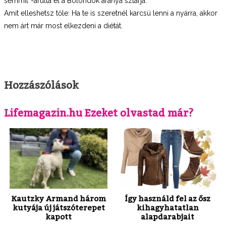
semmit”-árulta el a Bolondok aranya sztárja.
Amit elleshetsz tőle: Ha te is szeretnél karcsú lenni a nyárra, akkor
nem árt már most elkezdeni a diétát.
Hozzászólások
Lifemagazin.hu Ezeket olvastad már?
Kautzky Armand három
Így használd fel az ősz
kutyája új játszóterepet
kihagyhatatlan
kapott
alapdarabjait