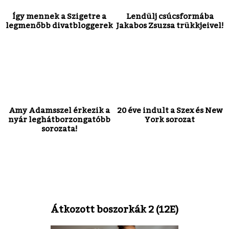
Így mennek a Szigetre a
Lendülj csúcsformába
legmenőbb divatbloggerek
Jakabos Zsuzsa trükkjeivel!
Amy Adamsszel érkezik a
20 éve indult a Szex és New
nyár leghátborzongatóbb
York sorozat
sorozata!
Átkozott boszorkák 2 (12E)