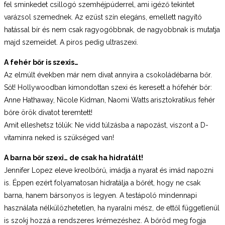
fel sminkedet csillogó szemhéjpúderrel, ami igéző tekintet
varázsol szemednek. Az ezüst szín elegáns, emellett nagyító
hatással bír és nem csak ragyogóbbnak, de nagyobbnak is mutatja
majd szemeidet. A piros pedig ultraszexi.
A fehér bőr is szexis…
Az elmúlt években már nem divat annyira a csokoládébarna bőr.
Sőt! Hollywoodban kimondottan szexi és keresett a hófehér bőr:
Anne Hathaway, Nicole Kidman, Naomi Watts
arisztokratikus fehér
bőre örök divatot teremtett!
Amit elleshetsz tőlük: Ne vidd túlzásba a napozást, viszont a D-
vitaminra neked is szükséged van!
A barna bőr szexi… de csak ha hidratált!
Jennifer Lopez eleve kreolbőrű, imádja a nyarat és imád napozni
is. Éppen ezért folyamatosan hidratálja a bőrét, hogy ne csak
barna, hanem bársonyos is legyen. A testápoló mindennapi
használata nélkülözhetetlen, ha nyaralni mész, de ettől függetlenül
is szokj hozzá a rendszeres krémezéshez. A bőröd meg fogja