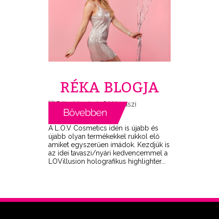
RÉKA BLOGJA
A L.O.V Cosmetics idén is újabb és
újabb olyan termékekkel rukkol elő
amiket egyszerűen imádok. Kezdjük is
az idei tavaszi/nyári kedvencemmel a
LOVillusion holografikus highlighter...