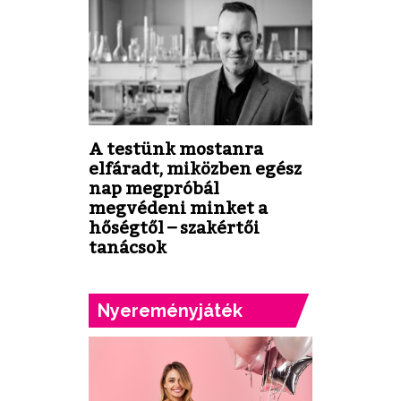
A testünk mostanra
elfáradt, miközben egész
nap megpróbál
megvédeni minket a
hőségtől – szakértői
tanácsok
Nyereményjáték