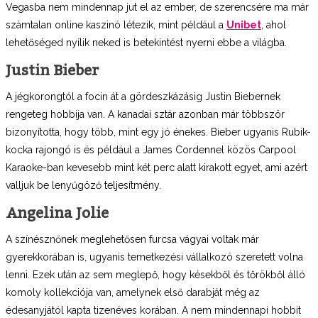
Vegasba nem mindennap jut el az ember, de szerencsére ma már
számtalan online kaszinó létezik, mint például a
Unibet
, ahol
lehetőséged nyílik neked is betekintést nyerni ebbe a világba.
Justin Bieber
A jégkorongtól a focin át a gördeszkázásig Justin Biebernek
rengeteg hobbija van. A kanadai sztár azonban már többször
bizonyította, hogy több, mint egy jó énekes. Bieber ugyanis Rubik-
kocka rajongó is és például a James Cordennel közös Carpool
Karaoke-ban kevesebb mint két perc alatt kirakott egyet, ami azért
valljuk be lenyűgöző teljesítmény.
Angelina Jolie
A színésznőnek meglehetősen furcsa vágyai voltak már
gyerekkorában is, ugyanis temetkezési vállalkozó szeretett volna
lenni. Ezek után az sem meglepő, hogy késekből és tőrökből álló
komoly kollekciója van, amelynek első darabját még az
édesanyjától kapta tizenéves korában. A nem mindennapi hobbit