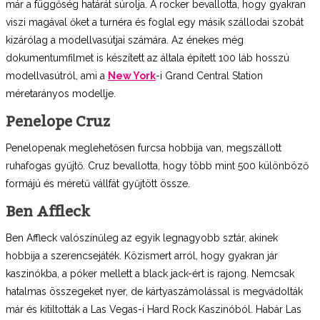
már a függőség határát súrolja. A rocker bevallotta, hogy gyakran
viszi magával őket a turnéra és foglal egy másik szállodai szobát
kizárólag a modellvasútjai számára. Az énekes még
dokumentumfilmet is készített az általa épített 100 láb hosszú
modellvasútról, ami a
New York
-i Grand Central Station
méretarányos modellje.
Penelope Cruz
Penelopenak meglehetősen furcsa hobbija van, megszállott
ruhafogas gyűjtő. Cruz bevallotta, hogy több mint 500 különböző
formájú és méretű vállfát gyűjtött össze.
Ben Affleck
Ben Affleck valószínűleg az egyik legnagyobb sztár, akinek
hobbija a szerencsejáték. Közismert arról, hogy gyakran jár
kaszinókba, a póker mellett a black jack-ért is rajong. Nemcsak
hatalmas összegeket nyer, de kártyaszámolással is megvádolták
már és kitiltották a Las Vegas-i Hard Rock Kaszinóból. Habár Las