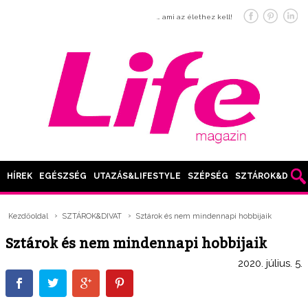
… ami az élethez kell!
HÍREK
EGÉSZSÉG
UTAZÁS&LIFESTYLE
SZÉPSÉG
SZTÁROK&DIVAT
Kezdőoldal
SZTÁROK&DIVAT
Sztárok és nem mindennapi hobbijaik
Sztárok és nem mindennapi hobbijaik
2020. július. 5.