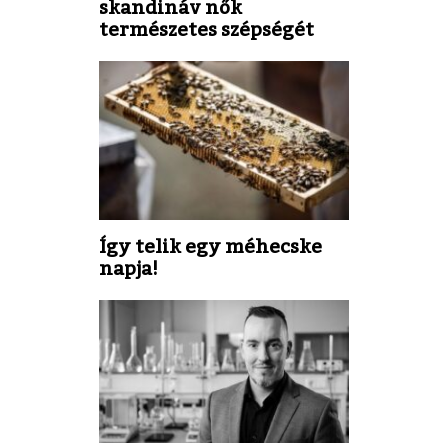
skandináv nők
természetes szépségét
Így telik egy méhecske
napja!