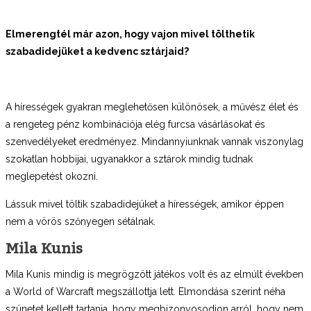
Elmerengtél már azon, hogy vajon mivel tölthetik
szabadidejüket a kedvenc sztárjaid?
A hírességek gyakran meglehetősen különösek, a művész élet és
a rengeteg pénz kombinációja elég furcsa vásárlásokat és
szenvedélyeket eredményez. Mindannyiunknak vannak viszonylag
szokatlan hobbijai, ugyanakkor a sztárok mindig tudnak
meglepetést okozni.
Lássuk mivel töltik szabadidejüket a hírességek, amikor éppen
nem a vörös szőnyegen sétálnak.
Mila Kunis
Mila Kunis mindig is megrögzött játékos volt és az elmúlt években
a World of Warcraft megszállottja lett. Elmondása szerint néha
szünetet kellett tartania, hogy megbizonyosodjon arról, hogy nem