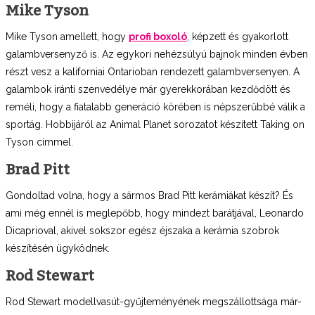
Mike Tyson
Mike Tyson amellett, hogy
profi boxoló
, képzett és gyakorlott
galambversenyző is. Az egykori nehézsúlyú bajnok minden évben
részt vesz a kaliforniai Ontarioban rendezett galambversenyen. A
galambok iránti szenvedélye már gyerekkorában kezdődött és
reméli, hogy a fiatalabb generáció körében is népszerűbbé válik a
sportág. Hobbijáról az Animal Planet sorozatot készített Taking on
Tyson címmel.
Brad Pitt
Gondoltad volna, hogy a sármos Brad Pitt kerámiákat készít? És
ami még ennél is meglepőbb, hogy mindezt barátjával, Leonardo
Dicaprioval, akivel sokszor egész éjszaka a kerámia szobrok
készítésén ügyködnek.
Rod Stewart
Rod Stewart modellvasút-gyűjteményének megszállottsága már-