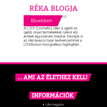
RÉKA BLOGJA
A L.O.V Cosmetics idén is újabb és
újabb olyan termékekkel rukkol elő
amiket egyszerűen imádok. Kezdjük is
az idei tavaszi/nyári kedvencemmel a
LOVillusion holografikus highlighter...
… AMI AZ ÉLETHEZ KELL!
INFORMÁCIÓK
Life magazin