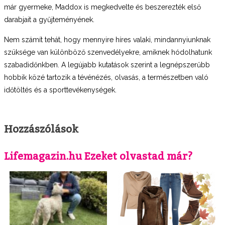
már gyermeke, Maddox is megkedvelte és beszerezték első
darabjait a gyűjteményének.
Nem számít tehát, hogy mennyire híres valaki, mindannyiunknak
szüksége van különböző szenvedélyekre, amiknek hódolhatunk
szabadidőnkben. A legújabb kutatások szerint a legnépszerűbb
hobbik közé tartozik a tévénézés, olvasás, a természetben való
időtöltés és a sporttevékenységek.
Hozzászólások
Lifemagazin.hu Ezeket olvastad már?