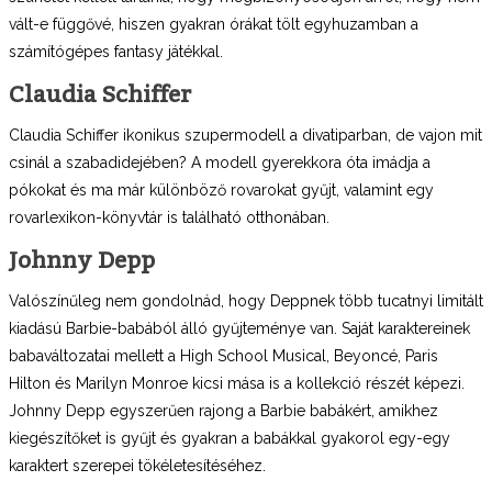
vált-e függővé, hiszen gyakran órákat tölt egyhuzamban a
számítógépes fantasy játékkal.
Claudia Schiffer
Claudia Schiffer ikonikus szupermodell a divatiparban, de vajon mit
csinál a szabadidejében? A modell gyerekkora óta imádja a
pókokat és ma már különböző rovarokat gyűjt, valamint egy
rovarlexikon-könyvtár is található otthonában.
Johnny Depp
Valószínűleg nem gondolnád, hogy Deppnek több tucatnyi limitált
kiadású Barbie-babából álló gyűjteménye van. Saját karaktereinek
babaváltozatai mellett a High School Musical, Beyoncé, Paris
Hilton és Marilyn Monroe kicsi mása is a kollekció részét képezi.
Johnny Depp egyszerűen rajong a Barbie babákért, amikhez
kiegészítőket is gyűjt és gyakran a babákkal gyakorol egy-egy
karaktert szerepei tökéletesítéséhez.