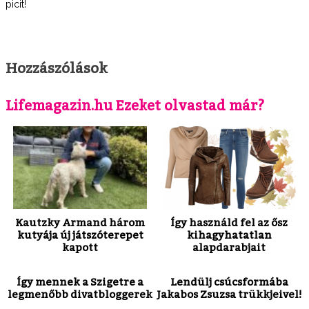
picit!
Hozzászólások
Lifemagazin.hu Ezeket olvastad már?
Kautzky Armand három
Így használd fel az ősz
kutyája új játszóterepet
kihagyhatatlan
kapott
alapdarabjait
Így mennek a Szigetre a
Lendülj csúcsformába
legmenőbb divatbloggerek
Jakabos Zsuzsa trükkjeivel!