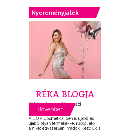
Nyereményjáték
RÉKA BLOGJA
A L.O.V Cosmetics idén is újabb és
újabb olyan termékekkel rukkol elő
amiket egyszerűen imádok. Kezdjük is