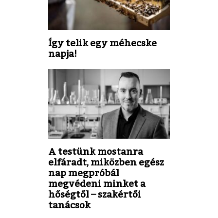
Így telik egy méhecske
napja!
A testünk mostanra
elfáradt, miközben egész
nap megpróbál
megvédeni minket a
hőségtől – szakértői
tanácsok