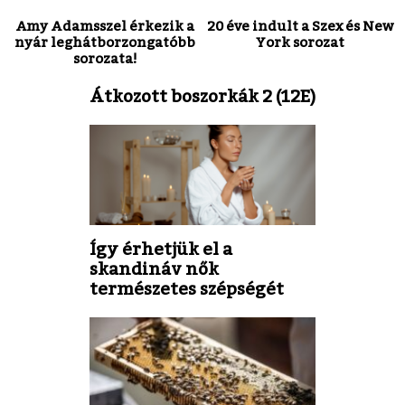
Amy Adamsszel érkezik a
20 éve indult a Szex és New
nyár leghátborzongatóbb
York sorozat
sorozata!
Átkozott boszorkák 2 (12E)
Így érhetjük el a
skandináv nők
természetes szépségét