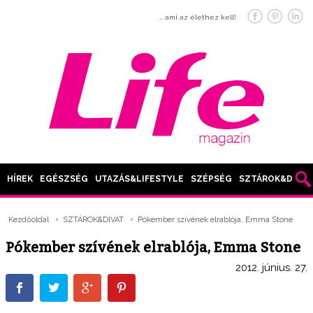
… ami az élethez kell!
HÍREK
EGÉSZSÉG
UTAZÁS&LIFESTYLE
SZÉPSÉG
SZTÁROK&DIVAT
Kezdőoldal
SZTÁROK&DIVAT
Pókember szívének elrablója, Emma Stone
Pókember szívének elrablója, Emma Stone
2012. június. 27.