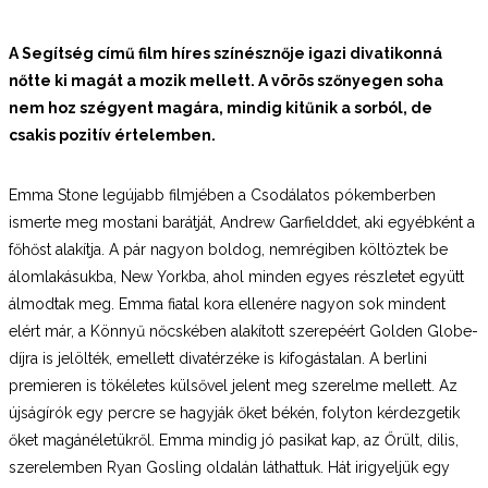
A Segítség című film híres színésznője igazi divatikonná
nőtte ki magát a mozik mellett. A vörös szőnyegen soha
nem hoz szégyent magára, mindig kitűnik a sorból, de
csakis pozitív értelemben.
Emma Stone legújabb filmjében a Csodálatos pókemberben
ismerte meg mostani barátját, Andrew Garfielddet, aki egyébként a
főhőst alakítja. A pár nagyon boldog, nemrégiben költöztek be
álomlakásukba, New Yorkba, ahol minden egyes részletet együtt
álmodtak meg. Emma fiatal kora ellenére nagyon sok mindent
elért már, a Könnyű nőcskében alakított szerepéért Golden Globe-
díjra is jelölték, emellett divatérzéke is kifogástalan. A berlini
premieren is tökéletes külsővel jelent meg szerelme mellett. Az
újságírók egy percre se hagyják őket békén, folyton kérdezgetik
őket magánéletükről. Emma mindig jó pasikat kap, az Őrült, dilis,
szerelemben Ryan Gosling oldalán láthattuk. Hát irigyeljük egy