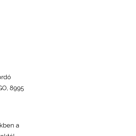
ordó
GO, 8995
ekben a