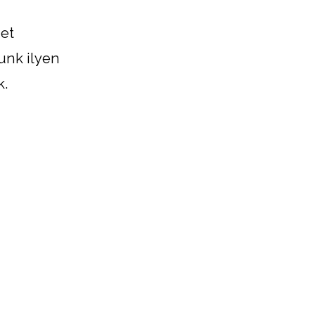
zet
zunk ilyen
k.