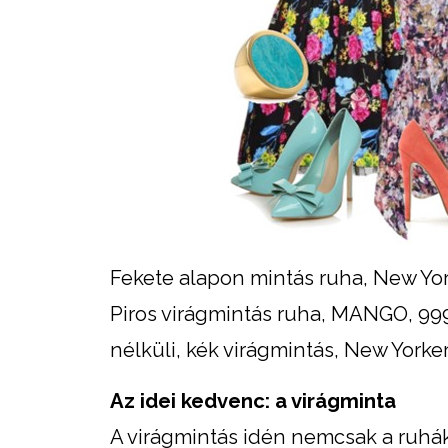
Fekete alapon mintás ruha, New Yorke
Piros virágmintás ruha, MANGO, 999
nélküli, kék virágmintás, New Yorker
Az idei kedvenc: a virágminta
A virágmintás idén nemcsak a ruhákn