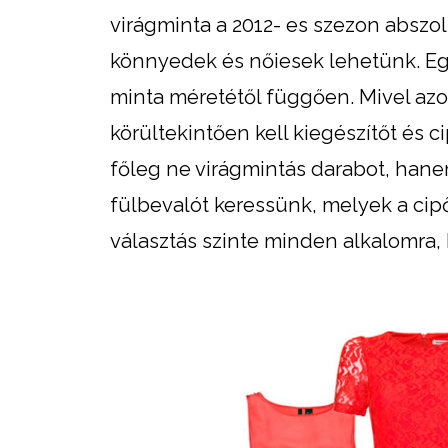
virágminta a 2012- es szezon abszol
könnyedek és nőiesek lehetünk. Egy 
minta méretétől függően. Mivel az
körültekintően kell kiegészítőt és 
főleg ne virágmintás darabot, hane
fülbevalót keressünk, melyek a cipő
választás szinte minden alkalomra,