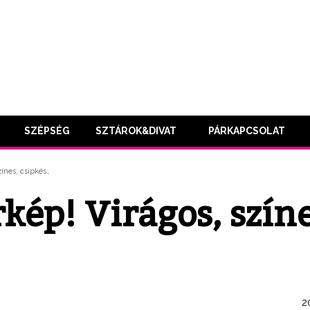
SZÉPSÉG
SZTÁROK&DIVAT
PÁRKAPCSOLAT
zínes, csipkés…
kép! Virágos, színe
2