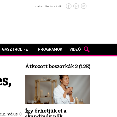
… ami az élethez kell!
GASZTROLIFE
PROGRAMOK
VIDEÓ
Átkozott boszorkák 2 (12E)
s,
Így érhetjük el a
012. május. 8.
skandináv nők