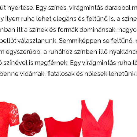
út nyertese. Egy színes, virágmintás darabbal 
ilyen ruha lehet elegáns és feltűnő is, a színe
onban itt a színek és formák dominánsak, nagy
cipellőt választanunk. Semmiképpen se feltűnő, 
m egyszerűbb, a ruhához színben illő nyaklánc
 színével is megférnek. Egy virágmintás ruha t
 benne vidámak, fiatalosak és nőiesek lehetünk.