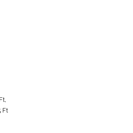
Ft,
 Ft