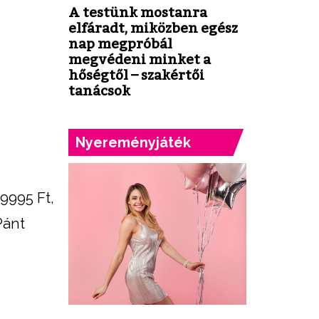
A testünk mostanra
elfáradt, miközben egész
nap megpróbál
megvédeni minket a
hőségtől – szakértői
tanácsok
Nyereményjáték
 9995 Ft,
Pánt