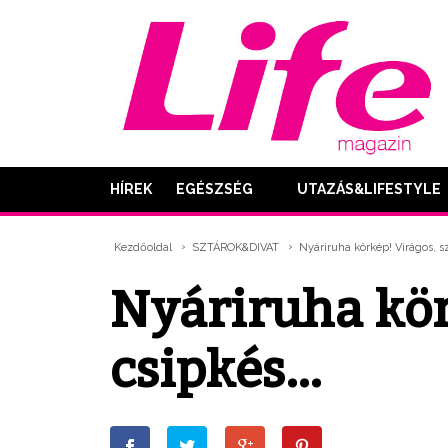
HÍREK
EGÉSZSÉG
UTAZÁS&LIFESTYLE
Kezdőoldal
SZTÁROK&DIVAT
Nyáriruha körkép! Virágos, s
Nyáriruha kör
csipkés…