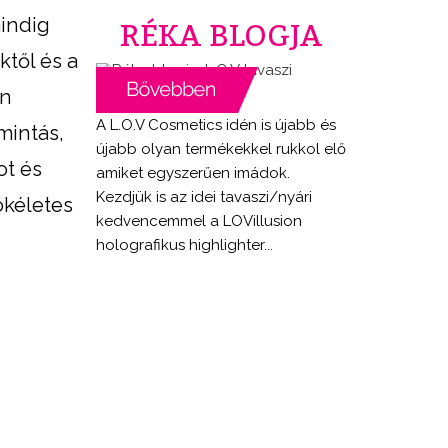
mindig
RÉKA BLOGJA
ktől és a
on
A L.O.V Cosmetics idén is újabb és
mintás,
újabb olyan termékekkel rukkol elő
ot és
amiket egyszerűen imádok.
Kezdjük is az idei tavaszi/nyári
ökéletes
kedvencemmel a LOVillusion
holografikus highlighter...