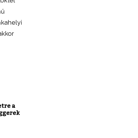
oktél
nű
nkahelyi
akkor
tre a
ggerek