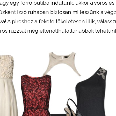
agy egy forró buliba indulunk, akkor a vörös és
 tűzként izzó ruhában biztosan mi leszünk a vég
va! A piroshoz a fekete tökéletesen illik, válass
vörös rúzzsal még ellenállhatatlanabbak lehetün