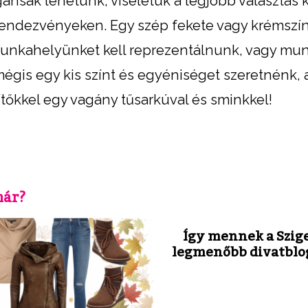
nsak lehetünk, viseletük a legjobb választás k
rendezvényeken. Egy szép fekete vagy krémszí
 munkahelyünket kell reprezentálnunk, vagy mu
égis egy kis színt és egyéniséget szeretnénk, 
ítőkkel egy vagány tűsarkúval és sminkkel!
már?
Így mennek a Szige
legmenőbb divatblo