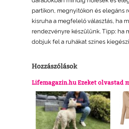
darabokban mindig nőiesek és elegá
partikon, megnyitókon és elegáns 
kisruha a megfelelő választás, ha
rendezvényre készülünk. Tipp: ha m
dobjuk fel a ruhákat színes kiegész
Hozzászólások
Lifemagazin.hu Ezeket olvastad 