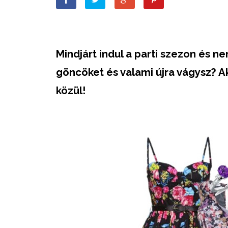
Mindjárt indul a parti szezon és n
göncöket és valami újra vágysz? A
közül!