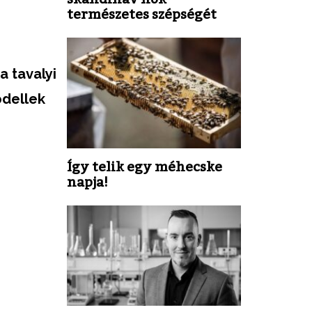
természetes szépségét
a tavalyi
odellek
Így telik egy méhecske
napja!