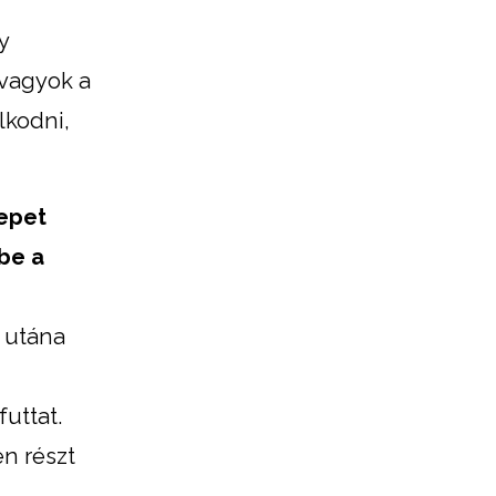
y
 vagyok a
lkodni,
repet
 be a
, utána
futtat.
n részt