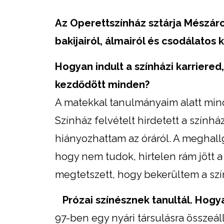
Az Operettszínház sztárja Mészáro
bakijairól, álmairól és csodálatos 
Hogyan indult a színházi karriered
kezdődött minden?
A matekkal tanulmányaim alatt mind
Színház felvételt hirdetett a szính
hiányozhattam az óráról. A meghall
hogy nem tudok, hirtelen rám jött 
megtetszett, hogy bekerültem a sz
Prózai színésznek tanultál.
Hogya
97-ben egy nyári társulásra összeál