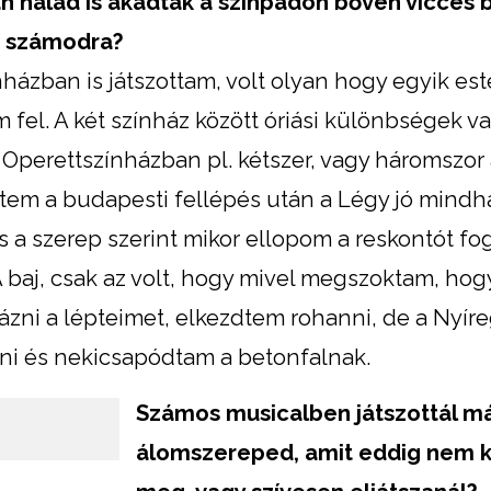
n nálad is akadtak a színpadon bőven vicces b
b számodra?
ázban is játszottam, volt olyan hogy egyik este 
el. A két színház között óriási különbségek v
 Operettszínházban pl. kétszer, vagy háromszor
em a budapesti fellépés után a Légy jó mindha
és a szerep szerint mikor ellopom a reskontót f
 baj, csak az volt, hogy mivel megszoktam, hog
zni a lépteimet, elkezdtem rohanni, de a Nyír
tni és nekicsapódtam a betonfalnak.
Számos musicalben játszottál má
álomszereped, amit eddig nem k