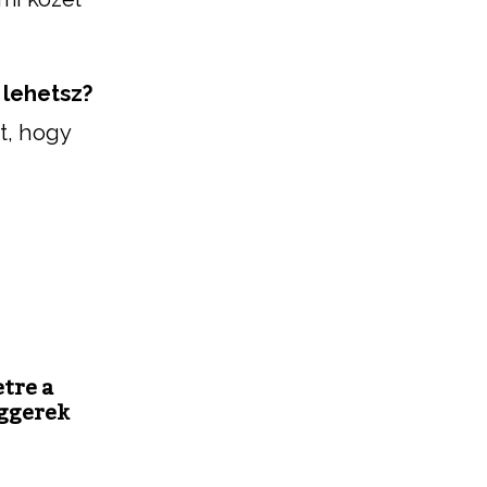
 lehetsz?
t, hogy
tre a
ggerek