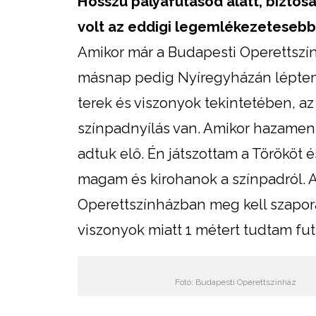
Hosszú pályafutásod alatt, biztosa
volt az eddigi legemlékezeteseb
Amikor már a Budapesti Operettszính
másnap pedig Nyíregyházán léptem f
terek és viszonyok tekintetében, az
színpadnyílás van. Amikor hazament
adtuk elő. Én játszottam a Törököt 
magam és kirohanok a színpadról. A
Operettszínházban meg kell szaporá
viszonyok miatt 1 métert tudtam fu
Fotó: Budapesti Operettszínház