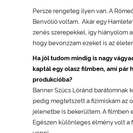
Persze rengeteg ilyen van. A Rómeó
Benvólió voltam. Akár egy Hamletet 
zenés szerepekkel, így hiányolom a 
hogy bevonzzam ezeket is az élete
Ha jól tudom mindig is nagy vágya
kaptál egy olasz filmben, ami pár
produkcióba?
Banner Szűcs Lóránd barátomnak kös
pedig megtetszett a fizimiskám az 
jelenetbe is bekerültem. A filmben e
Egészen különleges élmény volt a 
venni.