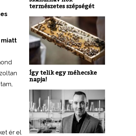
természetes szépségét
ces
 miatt
gmond
Így telik egy méhecske
zoltan
napja!
dtam,
et ér el