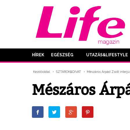
HÍREK
EGÉSZSÉG
UTAZÁS&LIFESTYLE
Kezdőoldal
SZTÁROK&DIVAT
Mészáros Árpád Zsolt interjú
Mészáros Árpá