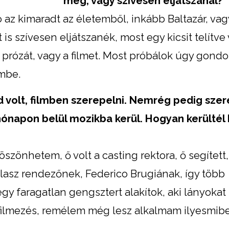
meg, vagy szívesen eljátszanál?
 az kimaradt az életemből, inkább Baltazár, vag
is szívesen eljátszanék, most egy kicsit telítve
prózát, vagy a filmet. Most próbálok úgy gondo
mbe.
d volt, filmben szerepelni. Nemrég pedig sze
 hónapon belül mozikba kerül. Hogyan kerültél
zönhetem, ő volt a casting rektora, ő segített
olasz rendezőnek, Federico Brugiának, így több
gy faragatlan gengsztert alakítok, aki lányokat 
filmezés, remélem még lesz alkalmam ilyesmibe