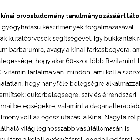
a kínai orvostudomány tanulmányozásáért látog
k gyógyhatású készítmények forgalmazásával
nak kutatóorvosok segítségével. Így bukkantak r
ium barbarumra, avagy a kínai farkasbogyóra, am
egessége, hogy akár 60-szor több B-vitamint t
-vitamin tartalma van, minden, ami kell a szer
atatlan, hogy hányféle betegségre alkalmazzá
mlítsek: cukorbetegségre, szív és érrendszeri
rnai betegségekre, valamint a daganatterápiáb
lmény volt az egész utazás, a Kínai Nagyfalról 
alálható világ leghosszabb vasútállomásán is
ultam a keleti gyógyításról, gondolkodásról, a