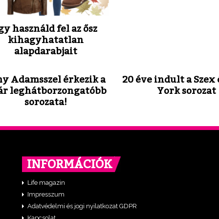
gy használd fel az ősz
kihagyhatatlan
alapdarabjait
y Adamsszel érkezik a
20 éve indult a Szex
ár leghátborzongatóbb
York sorozat
sorozata!
INFORMÁCIÓK
Life magazin
Impresszum
Adatvédelmi és jogi nyilatkozat GDPR
Kapcsolat