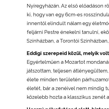
Nyíregyházán. Az első előadáson rö
ki, hogy van egy 6cm-es rosszindul
innentől elindult nálam egy életmó
feljárni Pestre énekelni tanulni, e
Színházban, a Torontói Színházban,
Eddigi szerepeid közül, melyik vo
Egyértelműen a Mozartot mondanám,
játszottam, teljesen átlényegültem
élete minden területén párhuzamo
életét, bár a zenéivel nem mindig 
közelebb hozta a klasszikus zenét a