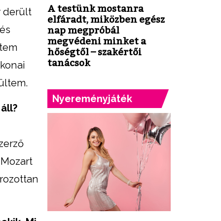
A testünk mostanra
 derült
elfáradt, miközben egész
 és
nap megpróbál
megvédeni minket a
dtem
hőségtől – szakértői
tanácsok
okonai
ültem.
Nyereményjáték
áll?
zerző
 Mozart
rozottan