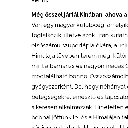
Még ősszel jártál Kínában, ahova 
Van egy magyar kutatócég, amelyi
foglalkozik, illetve azok után kutat
elsőszámú szupertáplálékára, a líc
Himalája tövében terem meg, különl
mint a barnarizs és nagyon magas C
megtalálható benne. Összeszámolh
gyógyszerként. De, hogy néhányat e
betegségekre, emésztő és tápcsato
sikeresen alkalmazzák. Hihetetlen é
bobbal jöttünk le, és a Himaláján t
végigvonatoztunk. Nagyon sokat tan