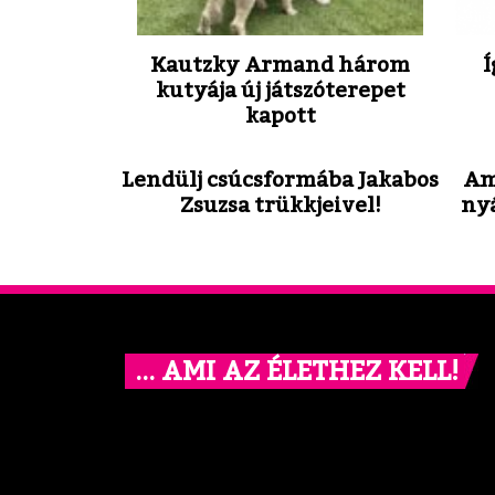
Kautzky Armand három
Í
kutyája új játszóterepet
kapott
Lendülj csúcsformába Jakabos
Am
Zsuzsa trükkjeivel!
ny
… AMI AZ ÉLETHEZ KELL!