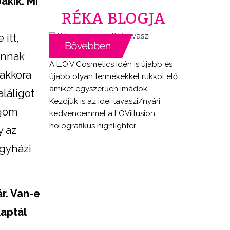
akik. Mi
RÉKA BLOGJA
itt,
annak
A L.O.V Cosmetics idén is újabb és
 akkora
újabb olyan termékekkel rukkol elő
amiket egyszerűen imádok.
láligot
Kezdjük is az idei tavaszi/nyári
ogom
kedvencemmel a LOVillusion
holografikus highlighter...
y az
egyházi
r. Van-e
aptál