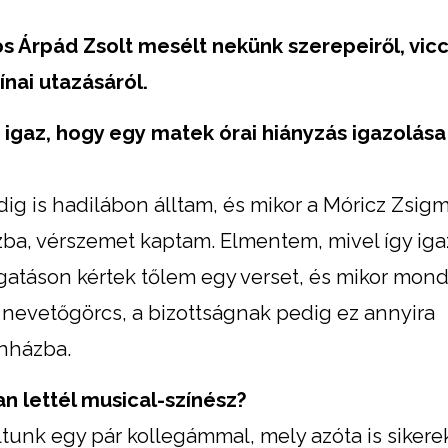
s Árpád Zsolt mesélt nekünk szerepeiről, vic
kínai utazásáról.
, igaz, hogy egy
matek órai hiányzás igazolása
ig is hadilábon álltam, és mikor a Móricz Zsi
ázba, vérszemet kaptam. Elmentem, mivel így iga
gatáson kértek tőlem egy verset, és mikor mon
a nevetőgörcs, a bizottságnak pedig ez annyira
ínházba.
n lettél musical-színész?
ltunk egy pár kollegámmal, mely azóta is sikerek