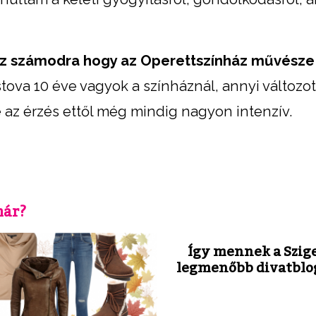
a az számodra hogy az Operettszínház művésze
tova 10 éve vagyok a színháznál, annyi változot
 az érzés ettől még mindig nagyon intenzív.
már?
Így mennek a Szige
legmenőbb divatblo