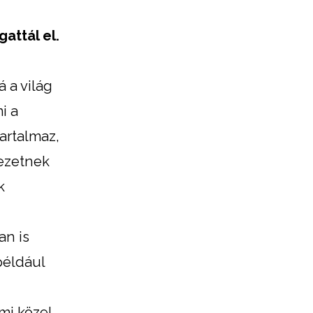
attál el.
á a világ
i a
artalmaz,
vezetnek
k
an is
például
mi közel