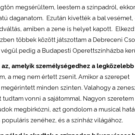
gtön megsérültem, leestem a színpadról, ekkor
atú daganatom. Ezután kivették a bal vesémet,
dváltás, amiben a zene is helyet kapott. Elkez
közben többek között játszottam a Debreceni Cs
 végül pedig a Budapesti Operettszínházba ker
lt az, amelyik személységedhez a legközelebb 
 a meg nem értett zsenit. Amikor a szerepet
, megérintett minden szinten. Valahogy a zenes
t tudtam vonni a sajátommal. Nagyon szeretem
tudok megbirkózni, azt gondolom a musical hatá
 populáris zenéhez, és a színház világához.