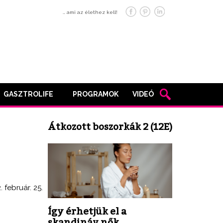
… ami az élethez kell!
GASZTROLIFE
PROGRAMOK
VIDEÓ
Átkozott boszorkák 2 (12E)
. február. 25.
Így érhetjük el a
skandináv nők