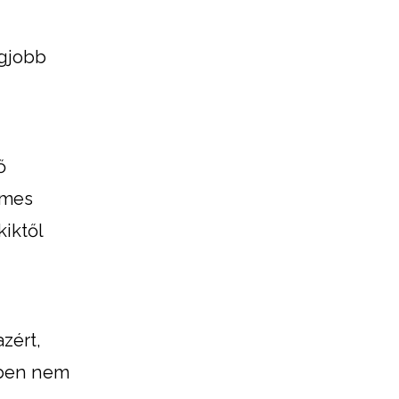
egjobb
ő
emes
kiktől
zért,
tben nem