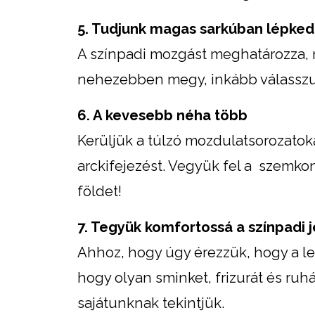
5. Tudjunk magas sarkúban lépked
A színpadi mozgást meghatározza,
nehezebben megy, inkább válasszunk
6. A kevesebb néha több
Kerüljük a túlzó mozdulatsorozatok
arckifejezést. Vegyük fel a szemkon
földet!
7. Tegyük komfortossá a színpadi j
Ahhoz, hogy úgy érezzük, hogy a l
hogy olyan sminket, frizurát és ruh
sajátunknak tekintjük.