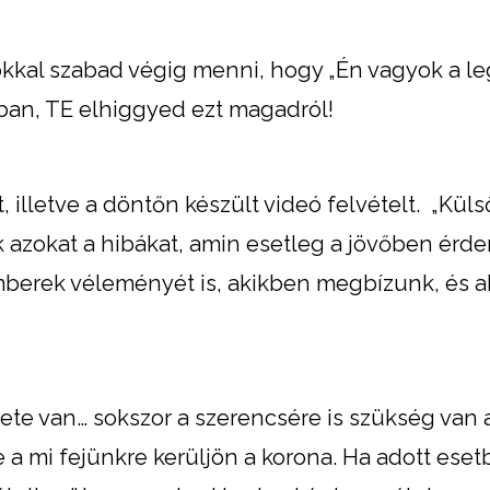
okkal szabad végig menni, hogy „Én vagyok a l
tban, TE elhiggyed ezt magadról!
 illetve a döntőn készült videó felvételt. „Küls
k azokat a hibákat, amin esetleg a jövőben érd
 emberek véleményét is, akikben megbízunk, és a
ete van… sokszor a szerencsére is szükség van a
 a mi fejünkre kerüljön a korona. Ha adott ese