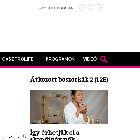
… ami az élethez kell!
GASZTROLIFE
PROGRAMOK
VIDEÓ
Átkozott boszorkák 2 (12E)
Így érhetjük el a
ugusztus. 16.
skandináv nők