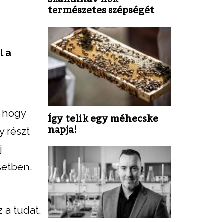
természetes szépségét
l a
, hogy
Így telik egy méhecske
napja!
y részt
j
setben.
 a tudat,