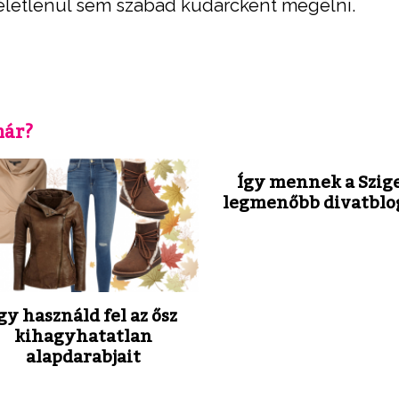
letlenül sem szabad kudarcként megélni.
már?
Így mennek a Szige
legmenőbb divatblo
gy használd fel az ősz
kihagyhatatlan
alapdarabjait