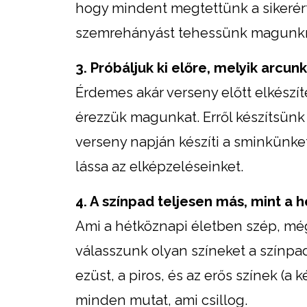
hogy mindent megtettünk a sikerért…
szemrehányást tehessünk magunk
3. Próbáljuk ki előre, melyik arcun
Érdemes akár verseny előtt elkészít
érezzük magunkat. Erről készítsün
verseny napján készíti a sminkünket
lássa az elképzeléseinket.
4. A színpad teljesen más, mint a 
Ami a hétköznapi életben szép, még
válasszunk olyan színeket a színpad
ezüst, a piros, és az erős színek (a k
minden mutat, ami csillog.