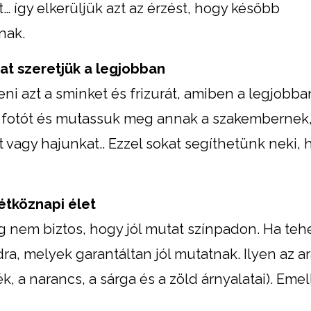
 így elkerüljük azt az érzést, hogy később
nak.
kat szeretjük a legjobban
eni azt a sminket és frizurát, amiben a legjobba
k fotót és mutassuk meg annak a szakembernek,
 vagy hajunkat.. Ezzel sokat segíthetünk neki, 
hétköznapi élet
 nem biztos, hogy jól mutat színpadon. Ha tehe
ra, melyek garantáltan jól mutatnak. Ilyen az ar
ék, a narancs, a sárga és a zöld árnyalatai). Emel