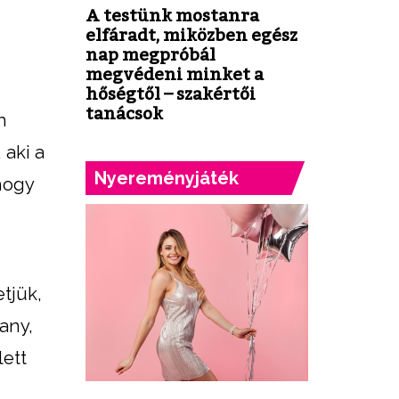
A testünk mostanra
elfáradt, miközben egész
nap megpróbál
megvédeni minket a
hőségtől – szakértői
tanácsok
n
 aki a
Nyereményjáték
hogy
tjük,
any,
lett