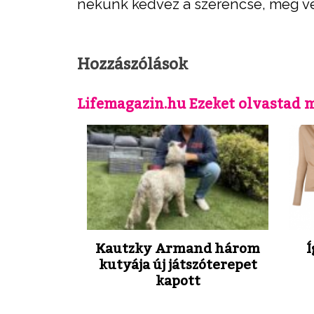
nekünk kedvez a szerencse, még vé
Hozzászólások
Lifemagazin.hu Ezeket olvastad 
Kautzky Armand három
Í
kutyája új játszóterepet
kapott