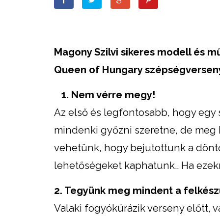
Magony Szilvi sikeres modell és m
Queen of Hungary szépségversenye
1. Nem vérre megy!
Az első és legfontosabb, hogy egy
mindenki győzni szeretne, de meg ke
vehetünk, hogy bejutottunk a dön
lehetőségeket kaphatunk.. Ha ezekn
2. Tegyünk meg mindent a felkész
Valaki fogyókúrázik verseny előtt, 