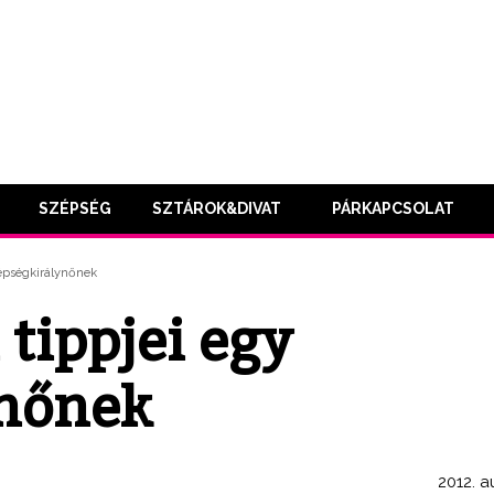
SZÉPSÉG
SZTÁROK&DIVAT
PÁRKAPCSOLAT
zépségkirálynőnek
 tippjei egy
ynőnek
2012. a