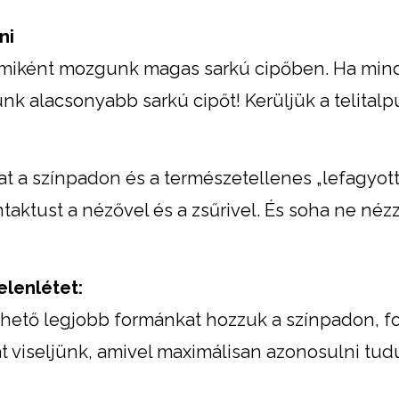
ni
 miként mozgunk magas sarkú cipőben. Ha min
 alacsonyabb sarkú cipőt! Kerüljük a telitalpú
at a színpadon és a természetellenes „lefagyott
taktust a nézővel és a zsűrivel. És soha ne néz
elenlétet:
ehető legjobb formánkat hozzuk a színpadon, f
át viseljünk, amivel maximálisan azonosulni tud