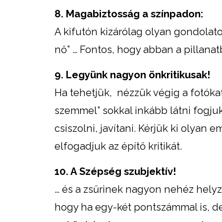
8. Magabiztosság a színpadon:
A kifutón kizárólag olyan gondolat
nő” … Fontos, hogy abban a pillana
9. Legyünk nagyon önkritikusak!
Ha tehetjük, nézzük végig a fotókat,
szemmel” sokkal inkább látni fogju
csiszolni, javítani. Kérjük ki olyan
elfogadjuk az építő kritikát.
10. A Szépség szubjektív!
… és a zsűrinek nagyon nehéz helyz
hogy ha egy-két pontszámmal is, de