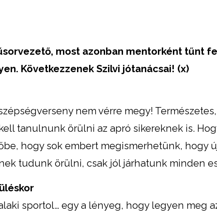
űsorvezető, most azonban mentorként tűnt fe
n. Következzenek Szilvi jótanácsai! (x)
 szépségverseny nem vérre megy! Természetes
ll tanulnunk örülni az apró sikereknek is. Hog
tőbe, hogy sok embert megismerhetünk, hogy ú
ek tudunk örülni, csak jól járhatunk minden e
üléskor
valaki sportol… egy a lényeg, hogy legyen meg az