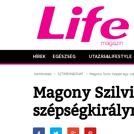
HÍREK
EGÉSZSÉG
UTAZÁS&LIFESTYLE
Kezdőoldal
SZTÁROK&DIVAT
Magony Szilvi tippjei egy s
Magony Szilvi
szépségkirál