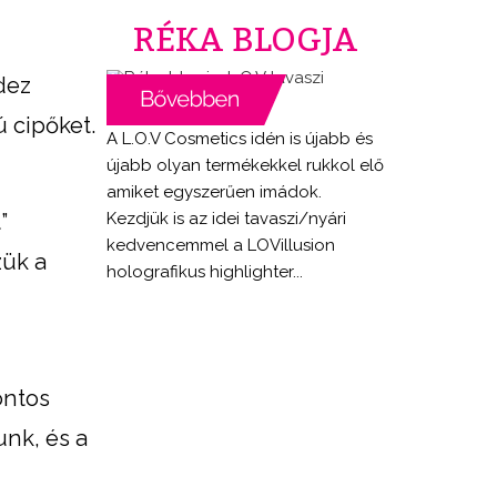
RÉKA BLOGJA
dez
 cipőket.
A L.O.V Cosmetics idén is újabb és
újabb olyan termékekkel rukkol elő
amiket egyszerűen imádok.
Kezdjük is az idei tavaszi/nyári
”
kedvencemmel a LOVillusion
zük a
holografikus highlighter...
ontos
unk, és a