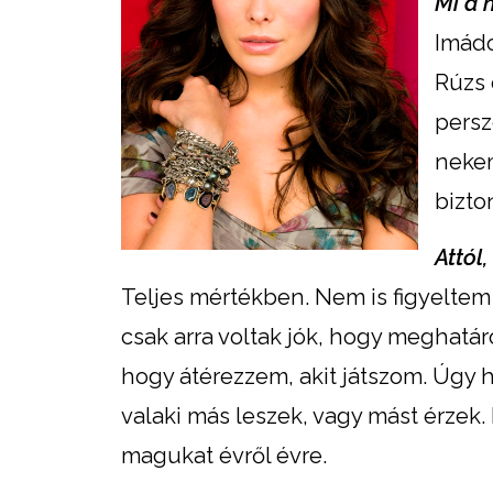
Mi a 
Imádo
Rúzs 
persz
nekem
bizt
Attól
Teljes mértékben. Nem is figyeltem 
csak arra voltak jók, hogy meghatáro
hogy átérezzem, akit játszom. Úgy h
valaki más leszek, vagy mást érzek. 
magukat évről évre.