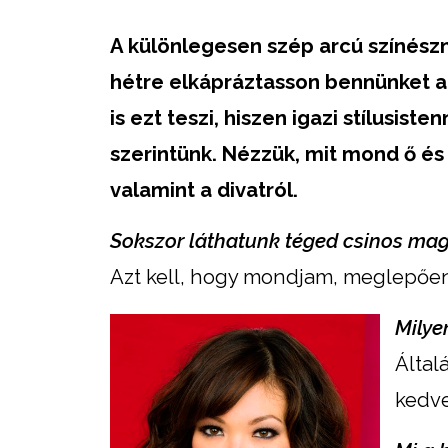
A különlegesen szép arcú színészn
hétre elkápráztasson bennünket a 
is ezt teszi, hiszen igazi stílusiste
szerintünk. Nézzük, mit mond ő és
valamint a divatról.
Sokszor láthatunk téged csinos ma
Azt kell, hogy mondjam, meglepően
Milye
Által
kedve