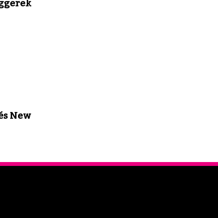
ggerek
 és New