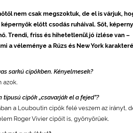
őtől nem csak megszoktuk, de el is várjuk, ho
képernyők előtt csodás ruháival.
Sőt, képerny
nnő. Trendi, friss és hihetetlenül jó ízlése van –
 mi a véleménye a Rúzs és New York karakteré
gas sarkú cipőkben. Kényelmesek?
 azok.
n típusú cipők „csavarják el a fejed”?
ában a Louboutin cipők felé veszem az irányt, d
lem Roger Vivier cipőit is, gyönyörűek.