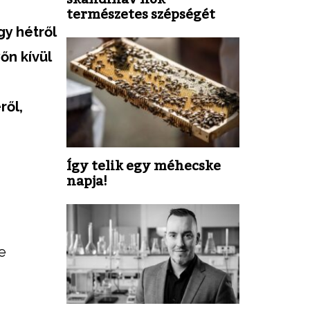
természetes szépségét
gy hétről
őn kívül
ről,
Így telik egy méhecske
napja!
e