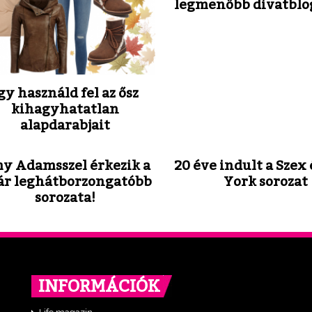
legmenőbb divatblo
gy használd fel az ősz
kihagyhatatlan
alapdarabjait
y Adamsszel érkezik a
20 éve indult a Szex
ár leghátborzongatóbb
York sorozat
sorozata!
INFORMÁCIÓK