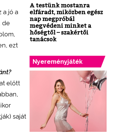
A testünk mostanra
 a jó a
elfáradt, miközben egész
nap megpróbál
, de
megvédeni minket a
hőségtől – szakértői
dolom,
tanácsok
n, ezt
Nyereményjáték
ánt?
t előtt
 abban,
ikor
ják) saját