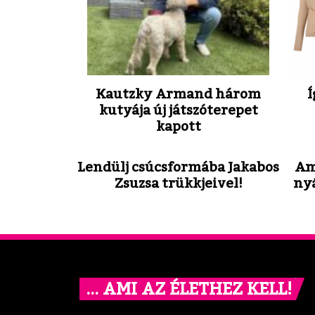
Kautzky Armand három
Í
kutyája új játszóterepet
kapott
Lendülj csúcsformába Jakabos
Am
Zsuzsa trükkjeivel!
ny
… AMI AZ ÉLETHEZ KELL!