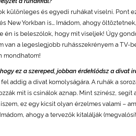
helyzet a ruhákkal?
k különleges és egyedi ruhákat viselni. Pont ez
és New Yorkban is… Imádom, ahogy öltöztetnek
e én is beleszólok, hogy mit viseljek! Úgy gon
 van a legeslegjobb ruhásszekrényem a TV-be
on mondhatom!
, hogy ez a szereped, jobban érdeklődsz a divat ir
fel addig a divat komolyságára. A ruhák a soroza
zzák mit is csinálok aznap. Mint színész, segít
iszem, ez egy kicsit olyan érzelmes valami – am
Imádom, ahogy a tervezők kitalálják (megvalósít