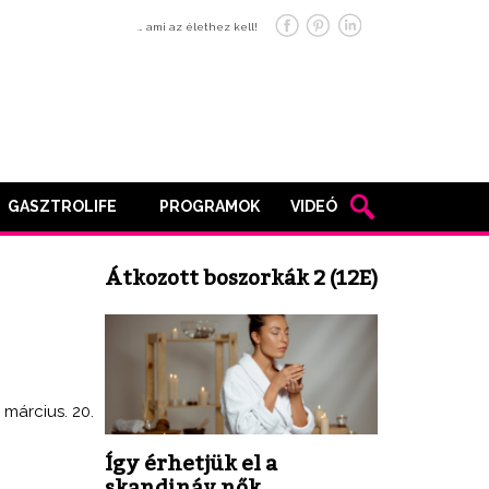
… ami az élethez kell!
GASZTROLIFE
PROGRAMOK
VIDEÓ
Átkozott boszorkák 2 (12E)
 március. 20.
Így érhetjük el a
skandináv nők