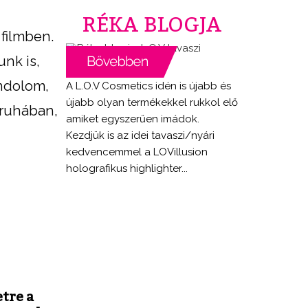
RÉKA BLOGJA
filmben.
nk is,
ondolom,
A L.O.V Cosmetics idén is újabb és
újabb olyan termékekkel rukkol elő
 ruhában,
amiket egyszerűen imádok.
Kezdjük is az idei tavaszi/nyári
kedvencemmel a LOVillusion
holografikus highlighter...
tre a