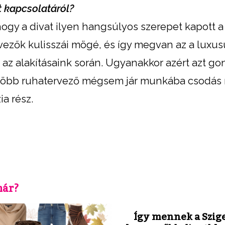
t kapcsolatáról?
gy a divat ilyen hangsúlyos szerepet kapott a 
vezők kulisszái mögé, és így megvan az a luxusu
 az alakításaink során. Ugyanakkor azért azt g
egtöbb ruhatervező mégsem jár munkába csodás
ia rész.
már?
Így mennek a Szige