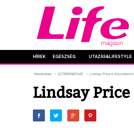
HÍREK
EGÉSZSÉG
UTAZÁS&LIFESTYLE
Kezdőoldal
SZTÁROK&DIVAT
Lindsay Price a stílusistennő
Lindsay Price 