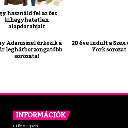
gy használd fel az ősz
kihagyhatatlan
alapdarabjait
y Adamsszel érkezik a
20 éve indult a Szex
ár leghátborzongatóbb
York sorozat
sorozata!
INFORMÁCIÓK
Life magazin