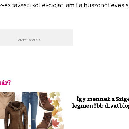
2-es tavaszi kollekcióját, amit a huszonöt éves 
Fotók: Candie's
már?
Így mennek a Szige
legmenőbb divatblo