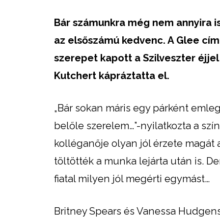
Bár számunkra még nem annyira i
az elsőszámú kedvenc. A Glee cím
szerepet kapott
a Szilveszter éjj
Kutchert kápráztatta el.
„Bár sokan máris egy párként emleg
belőle szerelem…”-nyilatkozta a szí
kolléganője olyan jól érzete magát 
töltötték a munka lejárta után is. 
fiatal milyen jól megérti egymást…
Britney Spears és Vanessa Hudgens 