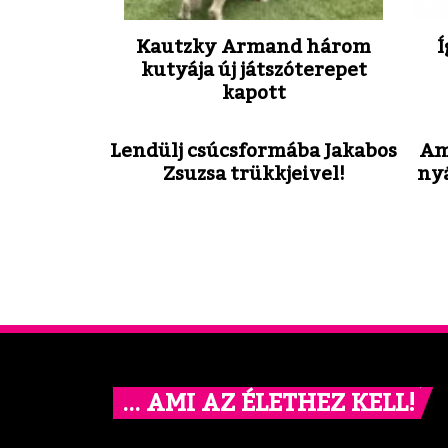
Kautzky Armand három
Í
kutyája új játszóterepet
kapott
Lendülj csúcsformába Jakabos
Am
Zsuzsa trükkjeivel!
ny
… AMI AZ ÉLETHEZ KELL!