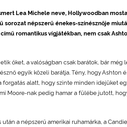
smert Lea Michele neve, Hollywoodban most
ű sorozat népszerű énekes-színésznője miut
el című romantikus vígjátékban, nem csak Asht
etik őket, a valóságban csak barátok, bár még 
nésznő egyik közeli barátja. Tény, hogy Ashton é
a forgatás alatt, hogy szinte minden idejüket eg
Demi Moore-nak pedig hamar a fülébe jutott, hog
után a népszerű amerikai ruhamárka, a Candie’s