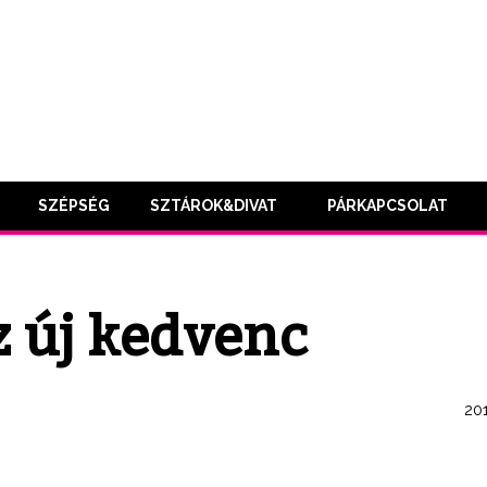
SZÉPSÉG
SZTÁROK&DIVAT
PÁRKAPCSOLAT
z új kedvenc
201