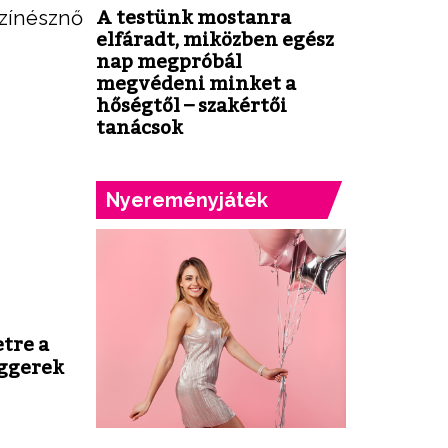
színésznő
A testünk mostanra
elfáradt, miközben egész
nap megpróbál
megvédeni minket a
hőségtől – szakértői
tanácsok
Nyereményjáték
tre a
ggerek