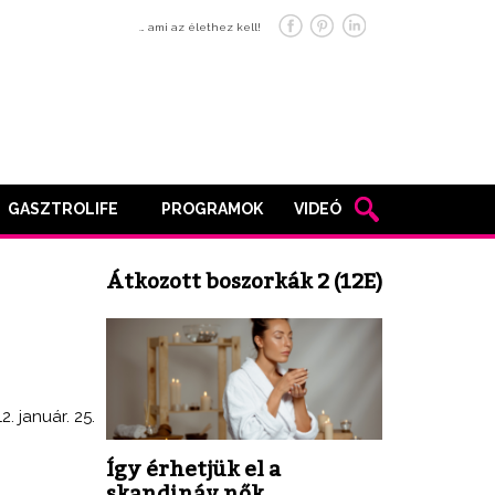
… ami az élethez kell!
GASZTROLIFE
PROGRAMOK
VIDEÓ
Átkozott boszorkák 2 (12E)
2. január. 25.
Így érhetjük el a
skandináv nők