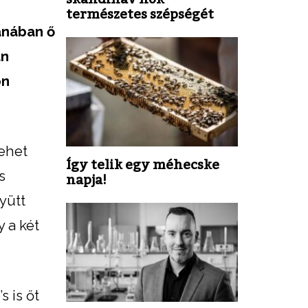
természetes szépségét
anában ő
án
on
lehet
Így telik egy méhecske
s
napja!
yütt
y a két
 is őt