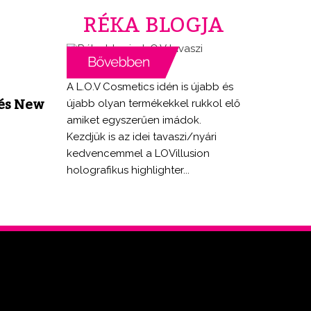
RÉKA BLOGJA
A L.O.V Cosmetics idén is újabb és
 és New
újabb olyan termékekkel rukkol elő
amiket egyszerűen imádok.
Kezdjük is az idei tavaszi/nyári
kedvencemmel a LOVillusion
holografikus highlighter...