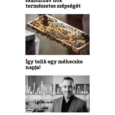
skandináv nők
természetes szépségét
Így telik egy méhecske
napja!