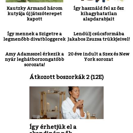
Kautzky Armand három
Így használd fel az ősz
kutyája új játszóterepet
kihagyhatatlan
kapott
alapdarabjait
Így mennek a Szigetre a
Lendülj csúcsformába
legmenőbb divatbloggerek
Jakabos Zsuzsa trükkjeivel!
Amy Adamsszel érkezik a
20 éve indult a Szex és New
nyár leghátborzongatóbb
York sorozat
sorozata!
Átkozott boszorkák 2 (12E)
Így érhetjük el a