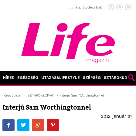
… ami az élethez kell!
HÍREK
EGÉSZSÉG
UTAZÁS&LIFESTYLE
SZÉPSÉG
SZTÁROK&DIVAT
Kezdőoldal
SZTÁROK&DIVAT
Interjú Sam Worthingtonnel
Interjú Sam Worthingtonnel
2012. január. 23.