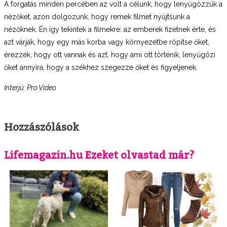
A forgatás minden percében az volt a célunk, hogy lenyűgözzük a
nézőket, azon dolgozunk, hogy remek filmet nyújtsunk a
nézőknek. Én így tekintek a filmekre: az emberek fizetnek érte, és
azt várják, hogy egy más korba vagy környezetbe röpítse őket,
érezzék, hogy ott vannak és azt, hogy ami ott történik, lenyűgözi
őket annyira, hogy a székhez szegezze őket és figyeljenek.
Interjú: Pro Video
Hozzászólások
Lifemagazin.hu Ezeket olvastad már?