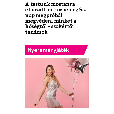
A testünk mostanra
elfáradt, miközben egész
nap megpróbál
megvédeni minket a
hőségtől – szakértői
tanácsok
Nyereményjáték