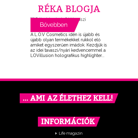
RÉKA BLOGJA
A L.O.V Cosmetics idén is újabb és
újabb olyan termékekkel rukkol elő
amiket egyszerűen imádok. Kezdjük is
az idei tavaszi/nyári kedvencemmel a
LOVillusion holografikus highlighter...
… AMI AZ ÉLETHEZ KELL!
INFORMÁCIÓK
Life magazin