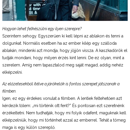
Hogyan lehet felkészülni egy ilyen szerepre?
Szerintem sehogy. Egyszerűen ki kell lépni az ablakon és tenni a
dolgunkat. Normális esetben ha az ember kilép egy szálloda
ablakán, mindenki azt mondja, hogy jöjjön vissza. A kaszkadőrök el
tudják mondani, hogy milyen érzés kint lenni. De ez olyan, mint a
szerelem. Amíg nem tapasztalod meg saját magad, addig nehéz
elképzelni.
Az előzetesekből ítélve a járókelők is fontos szerepet játszanak a
filmben.
Igen, ez egy érdekes vonulat a filmben. A lentiek feltehetően azt
kérdezik tőlem: „mi történik ott fent?” És pontosan ezt szeretnénk
érzékeltetni. Nem tudhatják, hogy mi folyik odafent, maguknak kell
elképzelniük, hogy mi történhet azzal az emberrel. Tehát a tömeg
maga is egy külön szereplő.