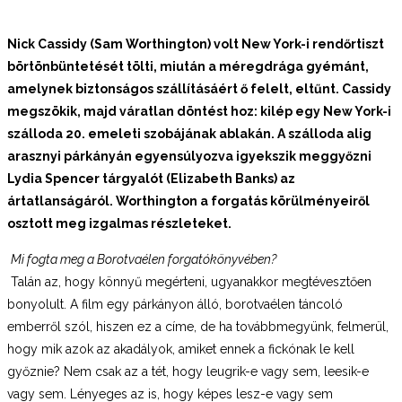
Nick Cassidy (Sam Worthington) volt New York-i rendőrtiszt
börtönbüntetését tölti, miután a méregdrága gyémánt,
amelynek biztonságos szállításáért ő felelt, eltűnt.
Cassidy
megszökik, majd váratlan döntést hoz: kilép egy New York-i
szálloda 20. emeleti szobájának ablakán. A szálloda alig
arasznyi párkányán egyensúlyozva igyekszik meggyőzni
Lydia Spencer tárgyalót (Elizabeth Banks) az
ártatlanságáról. Worthington a forgatás körülményeiről
osztott meg izgalmas részleteket.
Mi fogta meg a Borotvaélen forgatókönyvében?
Talán az, hogy könnyű megérteni, ugyanakkor megtévesztően
bonyolult. A film egy párkányon álló, borotvaélen táncoló
emberről szól, hiszen ez a címe, de ha továbbmegyünk, felmerül,
hogy mik azok az akadályok, amiket ennek a fickónak le kell
győznie? Nem csak az a tét, hogy leugrik-e vagy sem, leesik-e
vagy sem. Lényeges az is, hogy képes lesz-e vagy sem