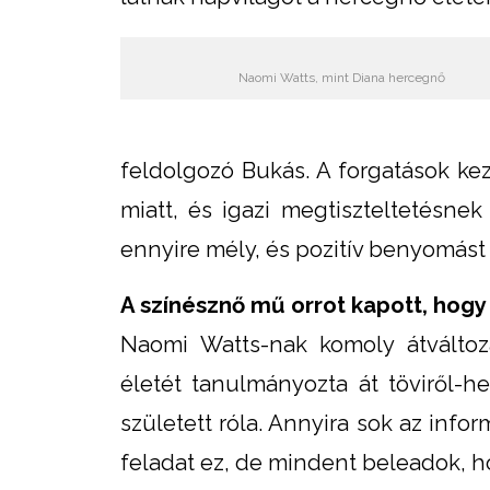
Naomi Watts, mint Diana hercegnő
feldolgozó Bukás. A forgatások kez
miatt, és igazi megtiszteltetésnek 
ennyire mély, és pozitív benyomást t
A színésznő mű orrot kapott, hogy
Naomi Watts-nak komoly átváltoz
életét tanulmányozta át töviről-h
született róla. Annyira sok az inf
feladat ez, de mindent beleadok, h