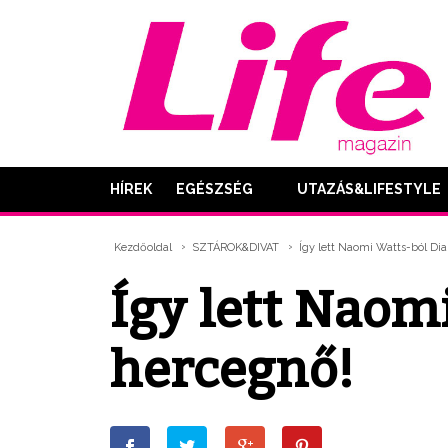
HÍREK
EGÉSZSÉG
UTAZÁS&LIFESTYLE
Kezdőoldal
SZTÁROK&DIVAT
Így lett Naomi Watts-ból Di
Így lett Naom
hercegnő!