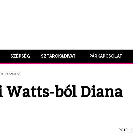
SZÉPSÉG
SZTÁROK&DIVAT
PÁRKAPCSOLAT
ana hercegnő!
i Watts-ból Diana
2012. a