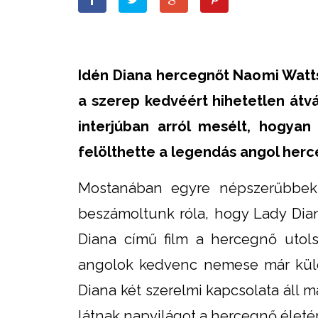
Idén Diana hercegnőt Naomi Watts 
a szerep kedvéért hihetetlen átvá
interjúban arról mesélt, hogyan 
felölthette a legendás angol her
Mostanában egyre népszerűbbek 
beszámoltunk róla, hogy Lady Dian
Diana című film a hercegnő utols
angolok kedvenc nemese már külön 
Diana két szerelmi kapcsolata áll 
látnak napvilágot a hercegnő életér