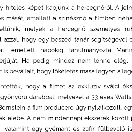
gy hiteles képet kapjunk a hercegnőről. A je
os mását, emellett a színésznő a filmben néh
eltűnik, melyek a hercegnő személyes ruh
t azzal, hogy egy beszéd tanár segítségével el
sát, emellett napokig tanulmányozta Marti
nterjúját. Ha pedig mindez nem lenne elég,
t is bevállalt, hogy tökéletes mása legyen a le
ntették, hogy a filmet az exkluzív svájci ék
gyönyörű darabbal, melyeket a 33 éves Watt
Bernstein a film producere úgy nyilatkozott, e
k elébe. A nem mindennapi ékszerek között 
 valamint egy gyémánt és zafír fülbevaló i