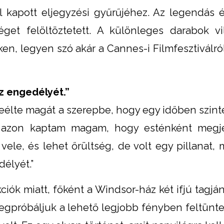
ól kapott eljegyzési gyűrűjéhez. Az legendás 
get felöltöztetett. A különleges darabok vi
n, legyen szó akár a Cannes-i Filmfesztiválról
 engedélyét.”
eélte magát a szerepbe, hogy egy időben szin
en azon kaptam magam, hogy esténként megje
vele, és lehet őrültség, de volt egy pillanat, 
élyét.”
iók miatt, főként a Windsor-ház két ifjú tagján
„Megpróbáljuk a lehető legjobb fényben feltünte