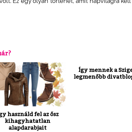
lt. Ez egy olyan történet, amit napvilágra kell
már?
Így mennek a Szige
legmenőbb divatblo
gy használd fel az ősz
kihagyhatatlan
alapdarabjait