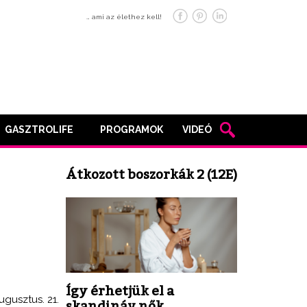
… ami az élethez kell!
GASZTROLIFE
PROGRAMOK
VIDEÓ
Átkozott boszorkák 2 (12E)
Így érhetjük el a
ugusztus. 21.
skandináv nők