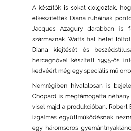
A készítők is sokat dolgoztak, ho
elkészítették Diana ruháinak pont
Jacques Azagury darabban is f
származnak. Watts hat hetet töltöt
Diana kiejtését és beszédstílu
hercegnővel készített 1995-ös i
kedvéért még egy speciális mű orro
Nemrégiben hivatalosan is bejele
Chopard is megtámogatta néhány 
visel majd a produkcióban. Robert 
izgalmas együttműködésnek nézne
egy háromsoros gyémántnyaklánc,