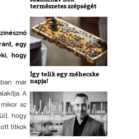
természetes szépségét
színésznő
ránt, egy
eki, hogy
Így telik egy méhecske
napja!
rban már
akítja. A
 mikor az
ült, hogy
tt titkok