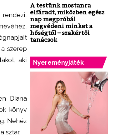
A testünk mostanra
elfáradt, miközben egész
rendezi,
nap megpróbál
 nevéhez,
megvédeni minket a
hőségtől – szakértői
gnapjait
tanácsok
 a szerep
akot, aki
Nyereményjáték
ben Diana
sok könyv
ág. Nehéz
 sztár.