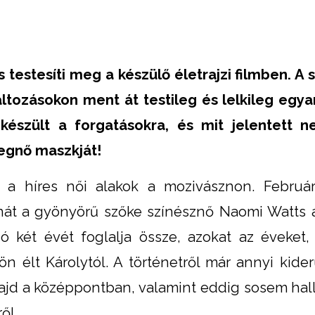
testesíti meg a készülő életrajzi filmben. A 
ltozásokon ment át testileg és lelkileg egya
készült a forgatásokra, és mit jelentett n
cegnő maszkját!
a híres női alakok a mozivásznon. Februá
át a gyönyörű szőke színésznő Naomi Watts al
ó két évét foglalja össze, azokat az éveket,
élt Károlytól. A történetről már annyi kider
majd a középpontban, valamint eddig sosem hallo
ől.