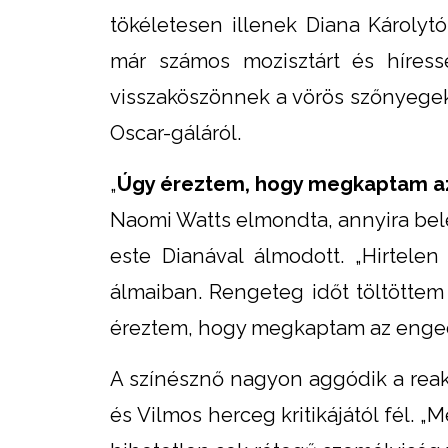
tökéletesen illenek Diana Károlyt
már számos mozisztárt és híressé
visszaköszönnek a vörös szőnyegeke
Oscar-gáláról.
„
Úgy éreztem, hogy megkaptam az
Naomi Watts elmondta, annyira bel
este Dianával álmodott. „Hirtel
álmaiban. Rengeteg időt töltöttem 
éreztem, hogy megkaptam az enged
A színésznő nagyon aggódik a reakc
és Vilmos herceg kritikájától fél. 