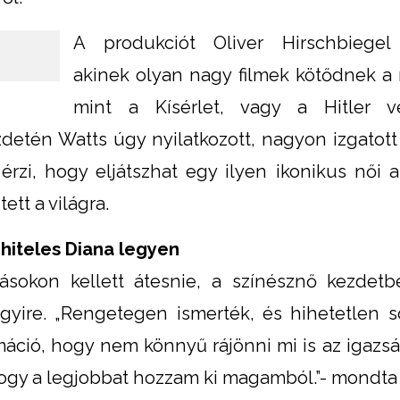
A produkciót Oliver Hirschbiegel 
akinek olyan nagy filmek kötődnek a
mint a Kísérlet, vagy a Hitler vé
detén Watts úgy nyilatkozott, nagyon izgatott
érzi, hogy eljátszhat egy ilyen ikonikus női al
ett a világra.
 hiteles Diana legyen
ásokon kellett átesnie, a színésznő kezdet
egyire. „Rengetegen ismerték, és hihetetlen 
ormáció, hogy nem könnyű rájönni mi is az igazs
ogy a legjobbat hozzam ki magamból.”- mondta a