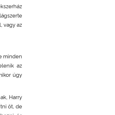
ékszerház
lágszerte
, vagy az
te minden
lenik az
mikor úgy
ak, Harry
tni őt, de