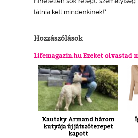
hihetetlen sok rétegű személyiség vo
látnia kell mindenkinek!”
Hozzászólások
Lifemagazin.hu Ezeket olvastad 
Kautzky Armand három
Í
kutyája új játszóterepet
kapott