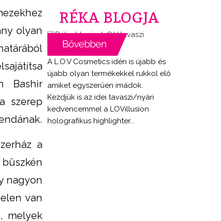
lmezekhez
RÉKA BLOGJA
ány olyan
atárából
A L.O.V Cosmetics idén is újabb és
sajátítsa
újabb olyan termékekkel rukkol elő
n Bashir
amiket egyszerűen imádok.
Kezdjük is az idei tavaszi/nyári
 a szerep
kedvencemmel a LOVillusion
gendának.
holografikus highlighter...
szerház a
s büszkén
gy nagyon
jelen van
s, melyek