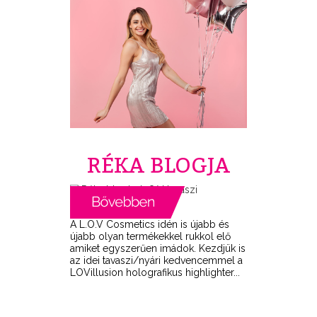
RÉKA BLOGJA
A L.O.V Cosmetics idén is újabb és
újabb olyan termékekkel rukkol elő
amiket egyszerűen imádok. Kezdjük is
az idei tavaszi/nyári kedvencemmel a
LOVillusion holografikus highlighter...