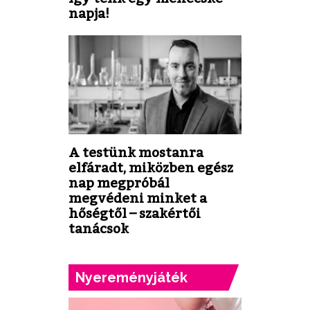
napja!
A testünk mostanra
elfáradt, miközben egész
nap megpróbál
megvédeni minket a
hőségtől – szakértői
tanácsok
Nyereményjáték