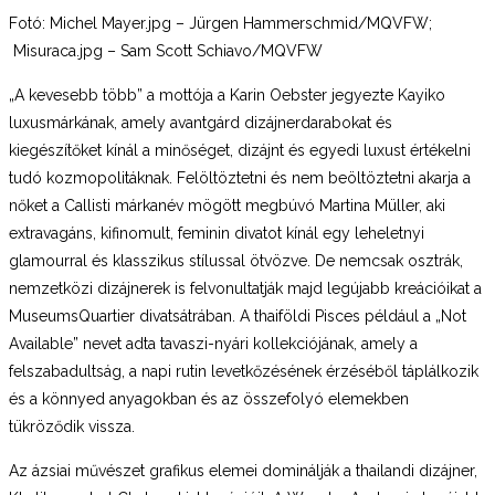
Fotó: Michel Mayer.jpg – Jürgen Hammerschmid/MQVFW;
Misuraca.jpg – Sam Scott Schiavo/MQVFW
„A kevesebb több” a mottója a Karin Oebster jegyezte Kayiko
luxusmárkának, amely avantgárd dizájnerdarabokat és
kiegészítőket kínál a minőséget, dizájnt és egyedi luxust értékelni
tudó kozmopolitáknak. Felöltöztetni és nem beöltöztetni akarja a
nőket a Callisti márkanév mögött megbúvó Martina Müller, aki
extravagáns, kifinomult, feminin divatot kínál egy leheletnyi
glamourral és klasszikus stílussal ötvözve. De nemcsak osztrák,
nemzetközi dizájnerek is felvonultatják majd legújabb kreációikat a
MuseumsQuartier divatsátrában. A thaiföldi Pisces például a „Not
Available” nevet adta tavaszi-nyári kollekciójának, amely a
felszabadultság, a napi rutin levetkőzésének érzéséből táplálkozik
és a könnyed anyagokban és az összefolyó elemekben
tükröződik vissza.
Az ázsiai művészet grafikus elemei dominálják a thailandi dizájner,