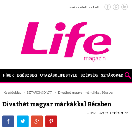
… ami az élethez kell!
HÍREK
EGÉSZSÉG
UTAZÁS&LIFESTYLE
SZÉPSÉG
SZTÁROK&DIVAT
Kezdőoldal
SZTÁROK&DIVAT
Divathét magyar márkákkal Bécsben
Divathét magyar márkákkal Bécsben
2012. szeptember. 11.