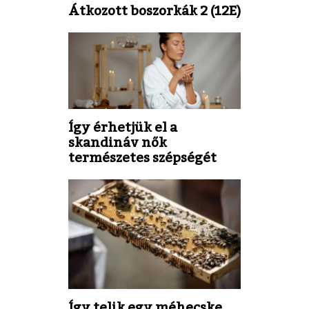
Átkozott boszorkák 2 (12E)
Így érhetjük el a
skandináv nők
természetes szépségét
Így telik egy méhecske