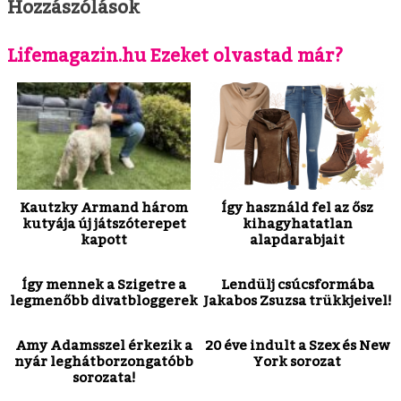
Hozzászólások
Lifemagazin.hu Ezeket olvastad már?
Kautzky Armand három
Így használd fel az ősz
kutyája új játszóterepet
kihagyhatatlan
kapott
alapdarabjait
Így mennek a Szigetre a
Lendülj csúcsformába
legmenőbb divatbloggerek
Jakabos Zsuzsa trükkjeivel!
Amy Adamsszel érkezik a
20 éve indult a Szex és New
nyár leghátborzongatóbb
York sorozat
sorozata!