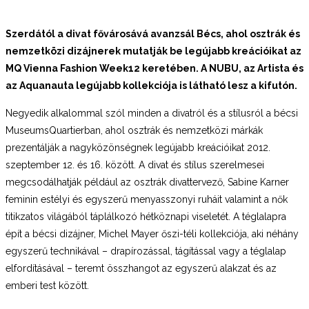
Szerdától a divat fővárosává avanzsál Bécs, ahol osztrák és
nemzetközi dizájnerek mutatják be legújabb kreációikat az
MQ Vienna Fashion
Week12 keretében. A NUBU, az Artista és
az Aquanauta legújabb kollekciója is látható lesz a kifutón.
Negyedik alkalommal szól minden a divatról és a stílusról a bécsi
MuseumsQuartierban, ahol osztrák és nemzetközi márkák
prezentálják a nagyközönségnek legújabb kreációikat 2012.
szeptember 12. és 16. között. A divat és stílus szerelmesei
megcsodálhatják például az osztrák divattervező, Sabine Karner
feminin estélyi és egyszerű menyasszonyi ruháit valamint a nők
titikzatos világából táplálkozó hétköznapi viseletét. A téglalapra
épít a bécsi dizájner, Michel Mayer őszi-téli kollekciója, aki néhány
egyszerű technikával – drapírozással, tágítással vagy a téglalap
elfordításával – teremt összhangot az egyszerű alakzat és az
emberi test között.