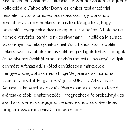
Khatikasemlert Chalermkiat kreációit. A Wonder Anatomie legújabb
kollekciója, a „Tattoo after Death” az emberi test anatómiai
részleteit ötvözi álomszép tetoválásokkal. Egy workshop
keretében az érdeklődőknek arra is lehetősége lesz, hogy
betekintést nyerjenek a dizájner egzotikus világába. A Föld színei –
homok, vérvörös, banán, pink és akvamarin – ihlették a Misuraca
tavaszi-nyári kollekciójának színeit. Az urbánus, kozmopolita
nőknek szánt darabok kontrasztokban gazdagok: férfias nadrágok
és az ötvenes évekből ismert enyhén merevített szoknyák váltják
egymást. A fantáziadús kötött együttesek a márkajele a
Lengyelországból származó Lucja Wojtalanak, aki humorral
szemléli a divatot. Magyarországot a NUBU, az Artista és az
Aquanauta képviseli az osztrák fővárosban, akiknek a kollekcióit –
akárcsak a többi divattervezőét – megnézhetik, felpróbálhatják és
akár haza is vihetik a legújabb trendeknek hódolók. Részletes
program: www.mqviennafashionweek.com