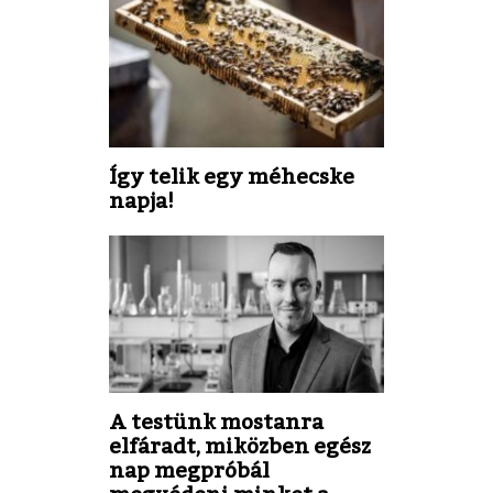
Így telik egy méhecske
napja!
A testünk mostanra
elfáradt, miközben egész
nap megpróbál