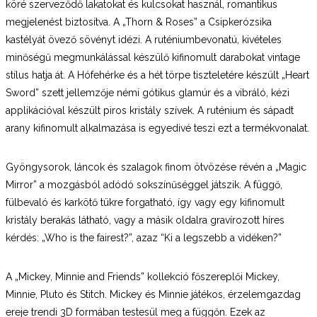
köré szerveződő lakatokat és kulcsokat használ, romantikus
megjelenést biztosítva. A „Thorn & Roses” a Csipkerózsika
kastélyát övező sövényt idézi. A ruténiumbevonatú, kivételes
minőségű megmunkálással készülő kifinomult darabokat vintage
stílus hatja át. A Hófehérke és a hét törpe tiszteletére készült „Heart
Sword” szett jellemzője némi gótikus glamúr és a vibráló, kézi
applikációval készült piros kristály szívek. A ruténium és sápadt
arany kifinomult alkalmazása is egyedivé teszi ezt a termékvonalat.
Gyöngysorok, láncok és szalagok finom ötvözése révén a „Magic
Mirror” a mozgásból adódó sokszínűséggel játszik. A függő,
fülbevaló és karkötő tükre forgatható, így vagy egy kifinomult
kristály berakás látható, vagy a másik oldalra gravírozott híres
kérdés: „Who is the fairest?”, azaz “Ki a legszebb a vidéken?”
A „Mickey, Minnie and Friends” kollekció főszereplői Mickey,
Minnie, Pluto és Stitch. Mickey és Minnie játékos, érzelemgazdag
ereje trendi 3D formában testesül meg a függőn. Ezek az