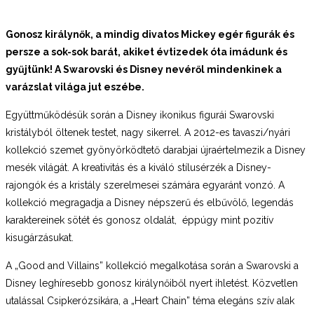
Gonosz királynők, a mindig divatos Mickey egér figurák és
persze a sok-sok barát, akiket évtizedek óta imádunk és
gyűjtünk! A Swarovski és Disney nevéről mindenkinek a
varázslat világa jut eszébe.
Együttműködésük során a Disney ikonikus figurái Swarovski
kristályból öltenek testet, nagy sikerrel. A 2012-es tavaszi/nyári
kollekció szemet gyönyörködtető darabjai újraértelmezik a Disney
mesék világát. A kreativitás és a kiváló stílusérzék a Disney-
rajongók és a kristály szerelmesei számára egyaránt vonzó. A
kollekció megragadja a Disney népszerű és elbűvölő, legendás
karaktereinek sötét és gonosz oldalát, éppúgy mint pozitív
kisugárzásukat.
A „Good and Villains” kollekció megalkotása során a Swarovski a
Disney leghíresebb gonosz királynőiből nyert ihletést. Közvetlen
utalással Csipkerózsikára, a „Heart Chain” téma elegáns szív alak