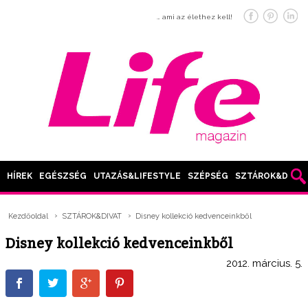
… ami az élethez kell!
HÍREK
EGÉSZSÉG
UTAZÁS&LIFESTYLE
SZÉPSÉG
SZTÁROK&DIVAT
Kezdőoldal
SZTÁROK&DIVAT
Disney kollekció kedvenceinkből
Disney kollekció kedvenceinkből
2012. március. 5.