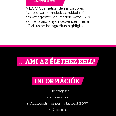
A L.O.V Cosmetics idén is újabb és
újabb olyan termékekkel rukkol elő
amiket egyszerűen imádok. Kezdjük is
az idei tavaszi/nyári kedvencemmel a
LOVillusion holografikus highlighter...
… AMI AZ ÉLETHEZ KELL!
INFORMÁCIÓK
Life magazin
Impresszum
Adatvédelmi és jogi nyilatkozat GDPR
Kapcsolat