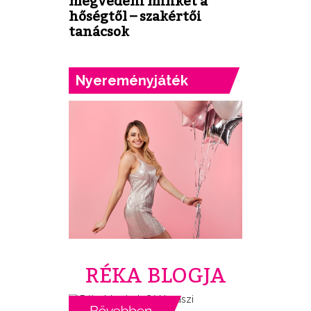
megvédeni minket a
hőségtől – szakértői
tanácsok
Nyereményjáték
RÉKA BLOGJA