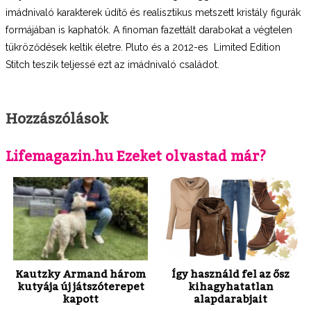
imádnivaló karakterek üdítő és realisztikus metszett kristály figurák
formájában is kaphatók. A finoman fazettált darabokat a végtelen
tükröződések keltik életre. Pluto és a 2012-es Limited Edition
Stitch teszik teljessé ezt az imádnivaló családot.
Hozzászólások
Lifemagazin.hu Ezeket olvastad már?
Kautzky Armand három
Így használd fel az ősz
kutyája új játszóterepet
kihagyhatatlan
kapott
alapdarabjait