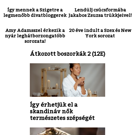
Így mennek a Szigetre a
Lendülj csúcsformába
legmenőbb divatbloggerek
Jakabos Zsuzsa trükkjeivel!
Amy Adamsszel érkezik a
20 éve indult a Szex és New
nyár leghátborzongatóbb
York sorozat
sorozata!
Átkozott boszorkák 2 (12E)
Így érhetjük el a
skandináv nők
természetes szépségét