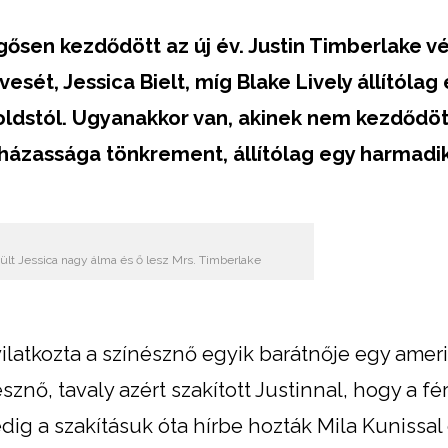
gősen kezdődött az új év. Justin Timberlake v
esét, Jessica Bielt, míg Blake Lively állítólag 
dstól. Ugyanakkor van, akinek nem kezdődött
 házassága tönkrement, állítólag egy harmadik
sült Jessica nagy álma és ő lesz Mrs. Timberlake
yilatkozta a színésznő egyik barátnője egy ameri
znő, tavaly azért szakított Justinnal, hogy a fér
 pedig a szakításuk óta hírbe hozták Mila Kunissal