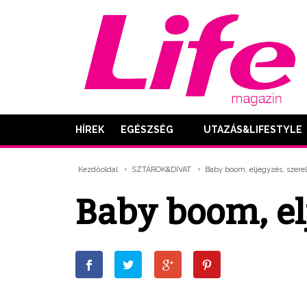
HÍREK
EGÉSZSÉG
UTAZÁS&LIFESTYLE
Kezdőoldal
SZTÁROK&DIVAT
Baby boom, eljegyzés, szer
Baby boom, el