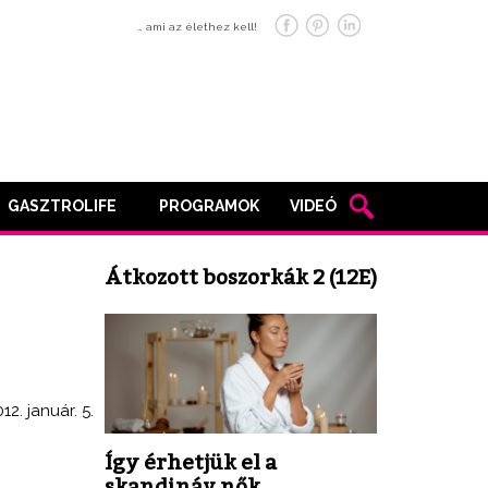
… ami az élethez kell!
GASZTROLIFE
PROGRAMOK
VIDEÓ
Átkozott boszorkák 2 (12E)
12. január. 5.
Így érhetjük el a
skandináv nők