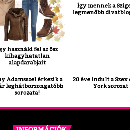
Így mennek a Szige
legmenőbb divatblo
gy használd fel az ősz
kihagyhatatlan
alapdarabjait
y Adamsszel érkezik a
20 éve indult a Szex
ár leghátborzongatóbb
York sorozat
sorozata!
INFORMÁCIÓK