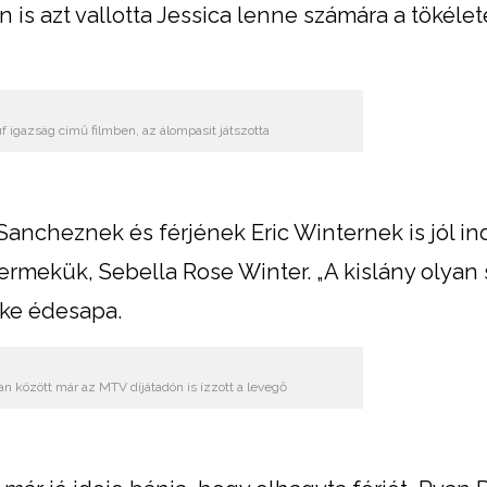
 is azt vallotta Jessica lenne számára a tökélet
úf igazság című filmben, az álompasit játszotta
ancheznek és férjének Eric Winternek is jól ind
ermekük, Sebella Rose Winter. „A kislány olyan
zke édesapa.
n között már az MTV díjátadón is ízzott a levegő