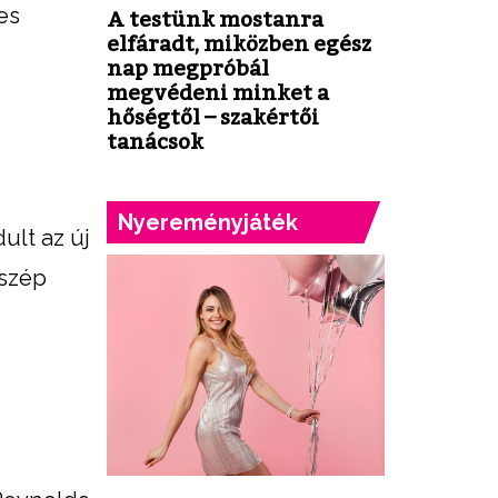
es
A testünk mostanra
elfáradt, miközben egész
nap megpróbál
megvédeni minket a
hőségtől – szakértői
tanácsok
Nyereményjáték
ult az új
 szép