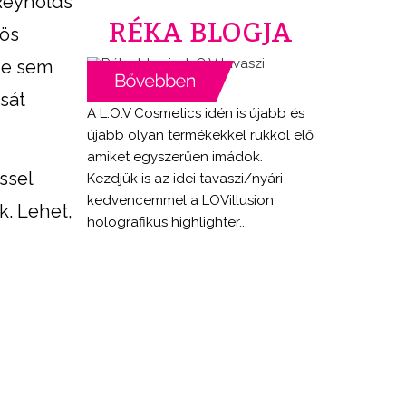
 Reynolds
RÉKA BLOGJA
zös
ze sem
sát
A L.O.V Cosmetics idén is újabb és
újabb olyan termékekkel rukkol elő
amiket egyszerűen imádok.
ssel
Kezdjük is az idei tavaszi/nyári
kedvencemmel a LOVillusion
k. Lehet,
holografikus highlighter...