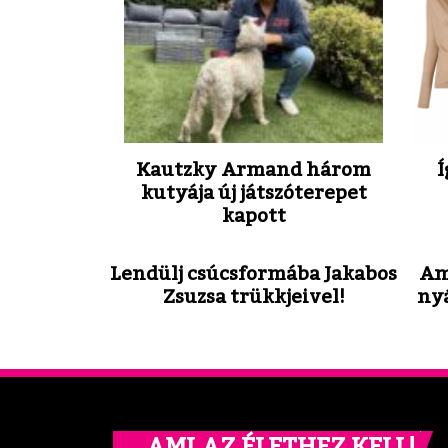
Kautzky Armand három
Í
kutyája új játszóterepet
kapott
Lendülj csúcsformába Jakabos
Am
Zsuzsa trükkjeivel!
ny
… AMI AZ ÉLETHEZ KELL!