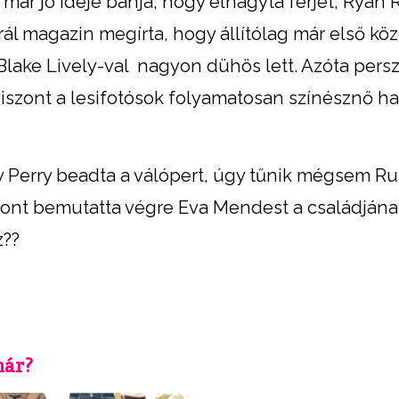
már jó ideje bánja, hogy elhagyta férjét, Ryan
ál magazin megírta, hogy állítólag már első kö
Blake Lively-val nagyon dühös lett. Azóta pers
viszont a lesifotósok folyamatosan színésznő ha
 Perry beadta a válópert, úgy tűnik mégsem Ru
szont bemutatta végre Eva Mendest a családjána
z??
már?