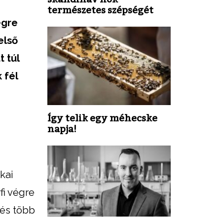
természetes szépségét
égre
első
 túl
 fél
Így telik egy méhecske
napja!
kai
fi végre
 és több