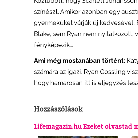
Köztudott, hogy Scarlett Johansson 
színészt. Amikor azonban egy ausztr
gyermeküket várják új kedvesével, 
Blake, sem Ryan nem nyilatkozott, 
fényképezik…
Ami még mostanában történt:
Katy
számára az igazi. Ryan Gossling vi
hogy hamarosan itt is eljegyzés les
Hozzászólások
Lifemagazin.hu Ezeket olvastad 