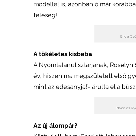
modellel is, azonban ő már korábban
feleség!
Eric a Cs
A tökéletes kisbaba
A Nyomtalanul sztárjának, Roselyn S
év, hiszen ma megszületett első gy
mint az édesanyja!’- árulta el a büs
Blake és Rya
Az új álompár?