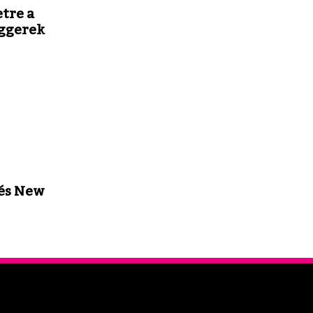
tre a
ggerek
 és New