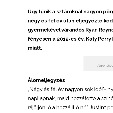
Úgy tűnik a sztároknál nagyon pör
négy és fél év után eljegyezte kedv
gyermekével várandós Ryan Reynol
fényesen a 2012-es év. Katy Perry
miatt.
Végre telje
Álomeljegyzés
„Négy és fél év nagyon sok idő!”- n
napilapnak, majd hozzátette a színés
rájöjjön, ő a hozzá illő nő.” Justint