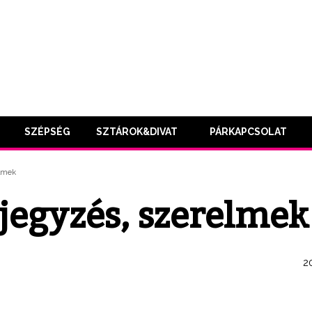
SZÉPSÉG
SZTÁROK&DIVAT
PÁRKAPCSOLAT
elmek
jegyzés, szerelmek
20