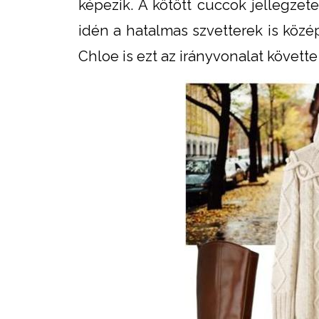
képezik. A kötött cuccok jellegzete
idén a hatalmas szvetterek is közé
Chloe is ezt az irányvonalat követte 