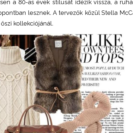
sen a 80-as évek stílusát idézik vissza, a ruhá
ppontban lesznek. A tervezők közül Stella McC
őszi kollekciójánál.