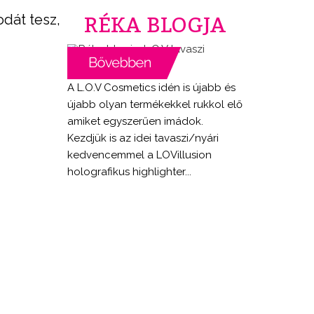
odát tesz,
RÉKA BLOGJA
A L.O.V Cosmetics idén is újabb és
újabb olyan termékekkel rukkol elő
amiket egyszerűen imádok.
Kezdjük is az idei tavaszi/nyári
kedvencemmel a LOVillusion
holografikus highlighter...