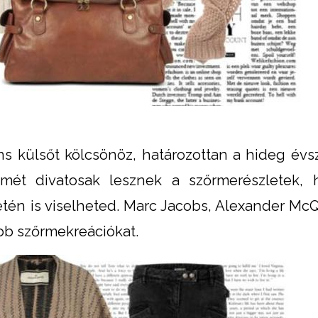
ns külsőt kölcsönöz, határozottan a hideg évs
mét divatosak lesznek a szőrmerészletek, 
letén is viselheted. Marc Jacobs, Alexander Mc
ebb szőrmekreációkat.