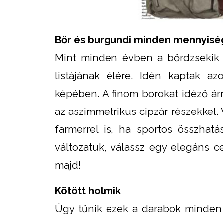
Bőr és burgundi minden mennyis
Mint minden évben a bőrdzsekik 
listájának élére. Idén kaptak a
képében. A finom borokat idéző ár
az aszimmetrikus cipzár részekkel. 
farmerrel is, ha sportos összhatá
változatuk, válassz egy elegáns 
majd!
Kötött holmik
Úgy tűnik ezek a darabok minden 