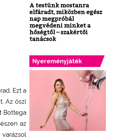
A testünk mostanra
elfáradt, miközben egész
nap megpróbál
megvédeni minket a
hőségtől – szakértői
tanácsok
Nyereményjáték
ad. Ezt a
. Az őszi
t Bottega
gészen az
 varázsol