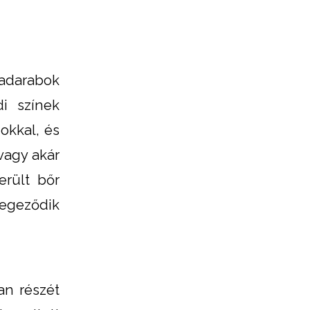
hadarabok
i színek
okkal, és
vagy akár
erült bőr
zegeződik
an részét