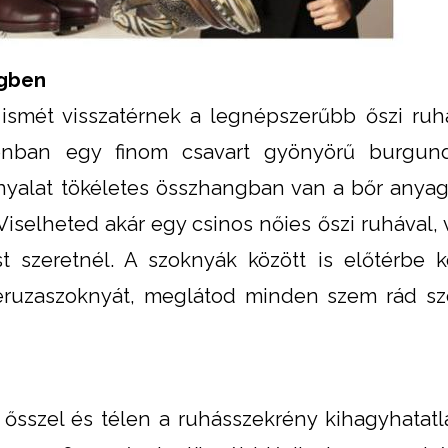
égben
ismét visszatérnek a legnépszerűbb őszi ru
zonban egy finom csavart gyönyörű burgund
nyalat tökéletes összhangban van a bőr anyag
Viselheted akár egy csinos nőies őszi ruhával, 
st szeretnél. A szoknyák között is előtérbe k
ceruzaszoknyát, meglátod minden szem rád s
ősszel és télen a ruhásszekrény kihagyhatatl