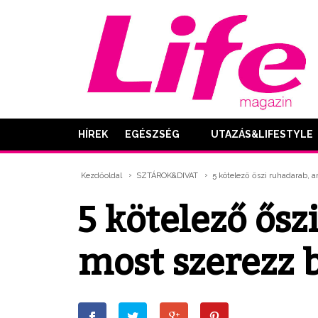
HÍREK
EGÉSZSÉG
UTAZÁS&LIFESTYLE
Kezdőoldal
SZTÁROK&DIVAT
5 kötelező őszi ruhadarab, 
5 kötelező ős
most szerezz 