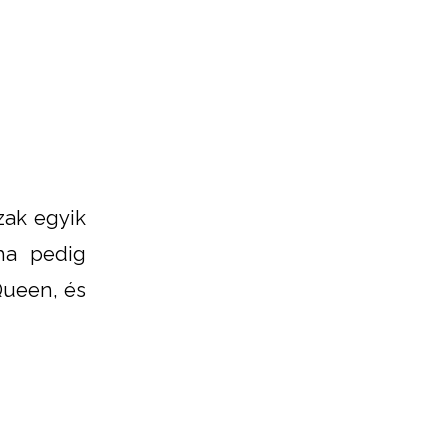
zak egyik
ha pedig
Queen, és