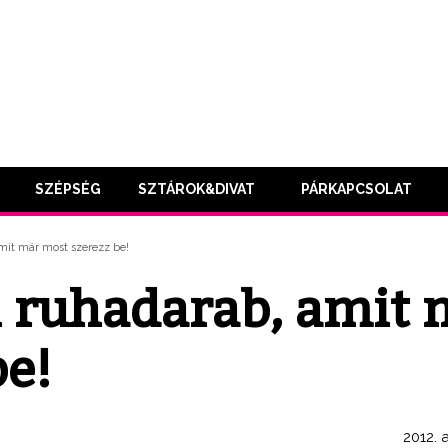
SZÉPSÉG
SZTÁROK&DIVAT
PÁRKAPCSOLAT
amit már most szerezz be!
zi ruhadarab, amit
be!
2012. 