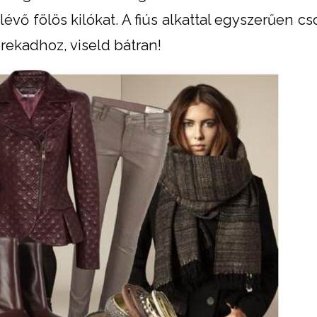
 lévő fölös kilókat. A fiús alkattal egyszerűen cs
erekadhoz, viseld bátran!