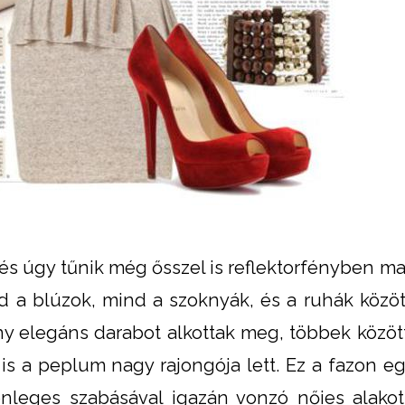
és úgy tűnik még ősszel is reflektorfényben mar
d a blúzok, mind a szoknyák, és a ruhák között
ány elegáns darabot alkottak meg, többek közöt
 is a peplum nagy rajongója lett. Ez a fazon e
önleges szabásával igazán vonzó nőies alakot