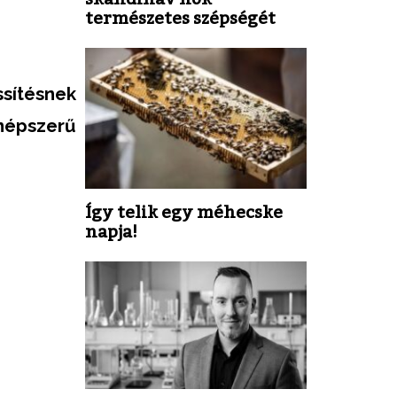
természetes szépségét
sítésnek
népszerű
Így telik egy méhecske
napja!