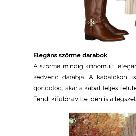
Elegáns szőrme darabok
A szőrme mindig kifinomult, elegá
kedvenc darabja. A kabátokon is
gondolod, akár a kabát teljes felü
Fendi kifutóra vitte idén is a legsz