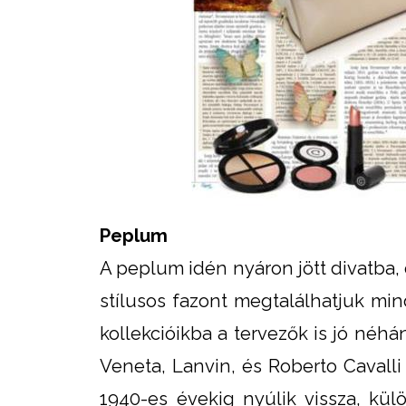
Peplum
A peplum idén nyáron jött divatba, 
stílusos fazont megtalálhatjuk min
kollekcióikba a tervezők is jó néh
Veneta, Lanvin, és Roberto Cavalli
1940-es évekig nyúlik vissza, kül