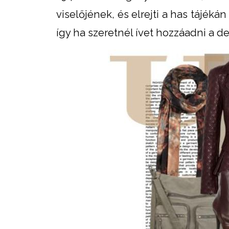
viselőjének, és elrejti a has tájékán
így ha szeretnél ívet hozzáadni a d