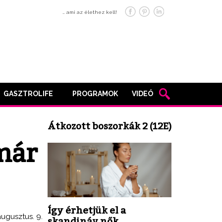
… ami az élethez kell!
GASZTROLIFE
PROGRAMOK
VIDEÓ
Átkozott boszorkák 2 (12E)
 már
Így érhetjük el a
augusztus. 9.
skandináv nők