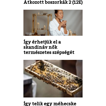
Átkozott boszorkák 2 (12E)
Így érhetjük el a
skandináv nők
természetes szépségét
Így telik egy méhecske