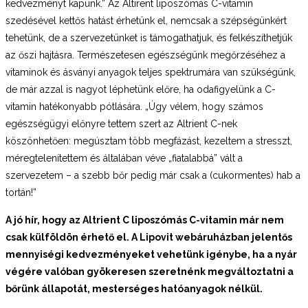
kedvezményt kapunk.” Az Altirent liposzómás C-vitamin
szedésével kettős hatást érhetünk el, nemcsak a szépségünkért
tehetünk, de a szervezetünket is támogathatjuk, és felkészíthetjük
az őszi hajtásra. Természetesen egészségünk megőrzéséhez a
vitaminok és ásványi anyagok teljes spektrumára van szükségünk,
de már azzal is nagyot léphetünk előre, ha odafigyelünk a C-
vitamin hatékonyabb pótlására. „Úgy vélem, hogy számos
egészségügyi előnyre tettem szert az Altrient C-nek
köszönhetően: megúsztam több megfázást, kezeltem a stresszt,
méregtelenítettem és általában véve „fiatalabbá” vált a
szervezetem – a szebb bőr pedig már csak a (cukormentes) hab a
tortán!”
A jó hír, hogy az Altrient C liposzómás C-vitamin már nem
csak külföldön érhető el. A Lipovit webáruházban jelentős
mennyiségi kedvezményeket vehetünk igénybe, ha a nyár
végére valóban gyökeresen szeretnénk megváltoztatni a
bőrünk állapotát, mesterséges hatóanyagok nélkül.