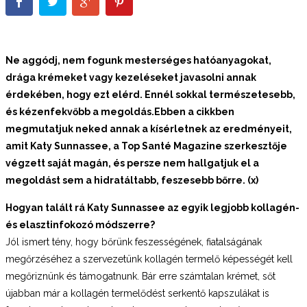
Ne aggódj, nem fogunk mesterséges hatóanyagokat,
drága krémeket vagy kezeléseket javasolni annak
érdekében, hogy ezt elérd. Ennél sokkal természetesebb,
és kézenfekvőbb a megoldás.Ebben a cikkben
megmutatjuk neked annak a kísérletnek az eredményeit,
amit Katy Sunnassee, a Top Santé Magazine szerkesztője
végzett saját magán, és persze nem hallgatjuk el a
megoldást sem a hidratáltabb, feszesebb bőrre. (x)
Hogyan talált rá Katy Sunnassee az egyik legjobb kollagén-
és elasztinfokozó módszerre?
Jól ismert tény, hogy bőrünk feszességének, fiatalságának
megőrzéséhez a szervezetünk kollagén termelő képességét kell
megőriznünk és támogatnunk. Bár erre számtalan krémet, sőt
újabban már a kollagén termelődést serkentő kapszulákat is