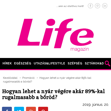
… ami az élethez kell!
HÍREK
EGÉSZSÉG
UTAZÁS&LIFESTYLE
SZÉPSÉG
SZTÁROK&DIVAT
Kezdőoldal
Promóció
Hogyan lehet a nyár végére akár 89%-kal
rugalmasabb a bőröd?
Hogyan lehet a nyár végére akár 89%-kal
rugalmasabb a bőröd?
2019. június. 20.