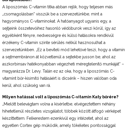
A liposzómás C-vitamin titka abban rejlik, hogy teljesen más
„csomagolásban” visszük be a szervezetünkbe, mint a
hagyományos C-vitaminokat. A hatóanyagot ugyanis egy, a
sejtjeink összetevőihez hasonló védőburok veszi körül, így az
egyébként fényre, nedvességre és külső hatásokra rendkívül
érzékeny C-vitamin szinte sérülés nélkül hasznosulhat a
szervezetünkben. „Ez a beviteli mód lehetővé teszi, hogy a vitamin
a sejtmembránon át közvetlenül a sejtekbe jusson be, ahol az
aszkorbinsav hatékonyabban végezheti méregtelenítő munkáját” –
magyarázza Dr. Levy. Talán ez az oka, hogy a liposzómás C-
vitamint bőr-kisimító hatásáért is dicsérik – hiszen valóban oda
kerül, ahol szükség van rá.
Milyen hatással volt a liposzómás C-vitamin Katy bőrére?
„Mielőtt belevágtam volna a kísérletbe, elvégeztettem néhány
hihetetlenül részletes vizsgálatot, többek között átfogó vérképet
készíttettem. Felkerestem ezenkívül egy intézetet, ahol az
egyetlen Cortex gép működik, amely tökéletes pontossággal