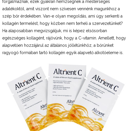
forgalmaznak, ezek gyakran hemzsegnek a mesterséges
adalékoktól, amit viszont nem szívesen vennénk magunkhoz a
szép bőr érdekében. Van-e olyan megoldás, ami úgy serkenti a
kollagén termelést, hogy közben nem terheli a szervezetünket?
Ha alaposabban megvizsgáljuk, mi is képez elsősorban
egészséges kollagént, rájövünk, hogy a C-vitamin. Amellett, hogy
alapvetően hozzájárul az általános jóllétünkhöz, a bőrünket
ragyogó formában tartó kollagén egyik alapvető alkotóeleme is.