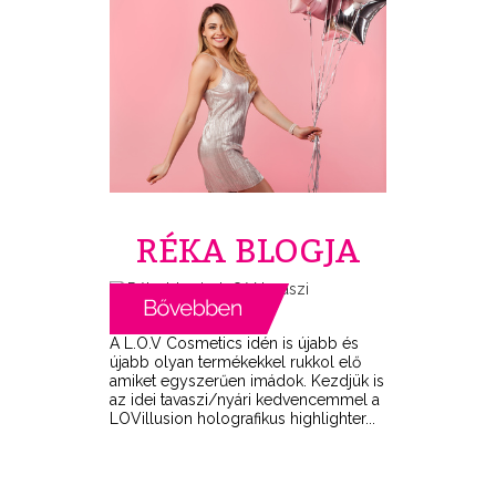
RÉKA BLOGJA
A L.O.V Cosmetics idén is újabb és
újabb olyan termékekkel rukkol elő
amiket egyszerűen imádok. Kezdjük is
az idei tavaszi/nyári kedvencemmel a
LOVillusion holografikus highlighter...