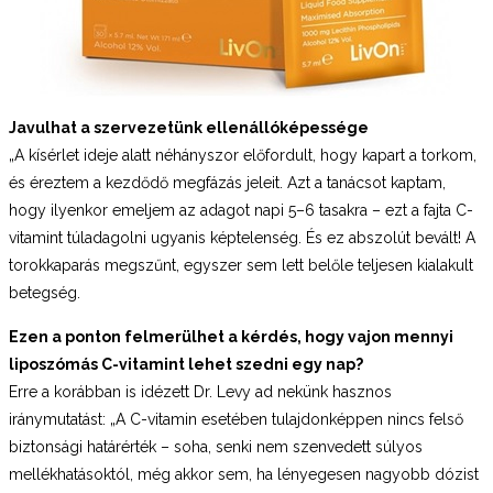
Javulhat a szervezetünk ellenállóképessége
„A kísérlet ideje alatt néhányszor előfordult, hogy kapart a torkom,
és éreztem a kezdődő megfázás jeleit. Azt a tanácsot kaptam,
hogy ilyenkor emeljem az adagot napi 5–6 tasakra – ezt a fajta C-
vitamint túladagolni ugyanis képtelenség. És ez abszolút bevált! A
torokkaparás megszűnt, egyszer sem lett belőle teljesen kialakult
betegség.
Ezen a ponton felmerülhet a kérdés, hogy vajon mennyi
liposzómás C-vitamint lehet szedni egy nap?
Erre a korábban is idézett Dr. Levy ad nekünk hasznos
iránymutatást: „A C-vitamin esetében tulajdonképpen nincs felső
biztonsági határérték – soha, senki nem szenvedett súlyos
mellékhatásoktól, még akkor sem, ha lényegesen nagyobb dózist