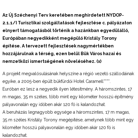
Az Új Széchenyi Terv keretében meghirdetett NYDOP-
2.1.1/I Turisztikai szolgáltatások fejlesztése c. pályázaton
elnyert támogatásból történik a hazánkban egyedülálló,
Európában negyedikként megépülő Kristály Torony
építése. A tervezett fejlesztések nagymértékben
hozzájárulnak a térség, ezen belül Bük Város hazai és
nemzetközi ismertségének növeléséhez. (x)
A projekt megvalósulásának helyszíne a régió vezető szállodáinak
egyike, a 2005-ben épült bükfürdői Hotel Caramell****.
Euróban ez lesz a negyedik ilyen létesítmény. A háromszintes, 17
m magas, 35 m széles, több mint egy kilométer hosszú építmény
pályavonalán egy időben akár 120 fő is kalandozhat.
A beruházás legnagyobb egysége a háromszintes, 17 m magas,
35 m széles Kristály Torony megépítése, amelynek több mint egy
kilométer hosszú pályavonalán egy időben akár 120 fő is
kalandozhat.