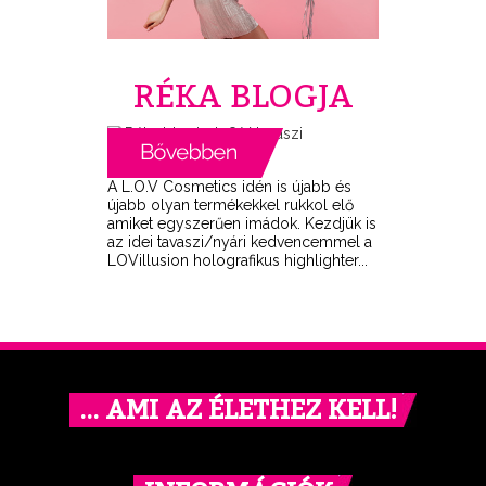
RÉKA BLOGJA
A L.O.V Cosmetics idén is újabb és
újabb olyan termékekkel rukkol elő
amiket egyszerűen imádok. Kezdjük is
az idei tavaszi/nyári kedvencemmel a
LOVillusion holografikus highlighter...
… AMI AZ ÉLETHEZ KELL!