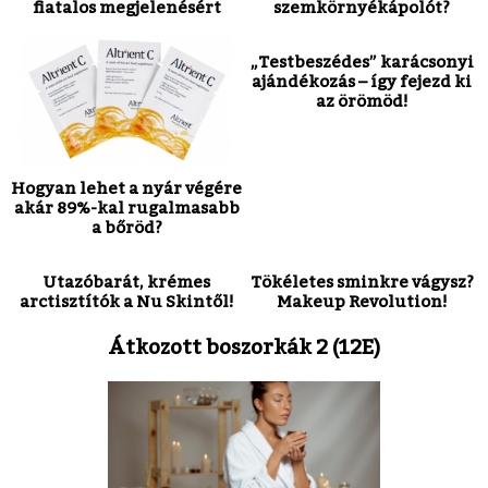
fiatalos megjelenésért
szemkörnyékápolót?
„Testbeszédes” karácsonyi
ajándékozás – így fejezd ki
az örömöd!
Hogyan lehet a nyár végére
akár 89%-kal rugalmasabb
a bőröd?
Utazóbarát, krémes
Tökéletes sminkre vágysz?
arctisztítók a Nu Skintől!
Makeup Revolution!
Átkozott boszorkák 2 (12E)