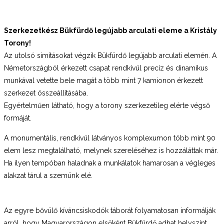
Szerkezetkész Bükfürdő legújabb arculati eleme a Kristály
Torony!
Az utolsó simításokat végzik Bükfürdő legújabb arculati elemén. A
Németországból érkezett csapat rendkívül precíz és dinamikus
munkával vetette bele magát a több mint 7 kamionon érkezett
szerkezet összeállításába.
Egyértelműen látható, hogy a torony szerkezetileg elérte végső
formáját.
A monumentális, rendkívül látványos komplexumon több mint 90
elem lesz megtalálható, melynek szereléséhez is hozzáláttak már.
Ha ilyen tempóban haladnak a munkálatok hamarosan a végleges
alakzat tárul a szemünk elé.
Az egyre bővülő kíváncsiskodók táborát folyamatosan informálják
arról, hogy Magyarországon elsőként Bükfürdő adhat helyszínt