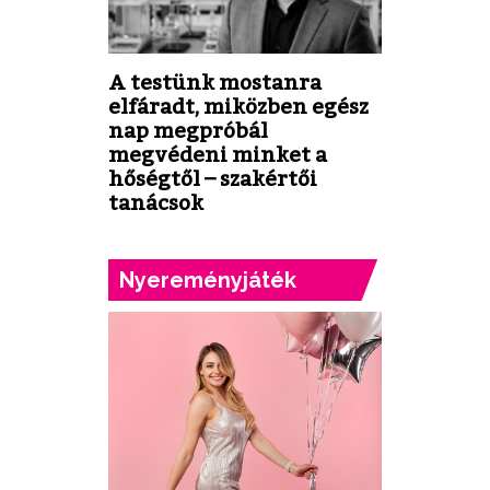
A testünk mostanra
elfáradt, miközben egész
nap megpróbál
megvédeni minket a
hőségtől – szakértői
tanácsok
Nyereményjáték