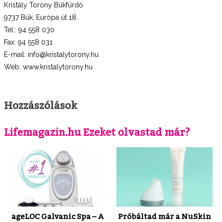
Kristály Torony Bükfürdő
9737 Bük, Európa út 18.
Tel.: 94 558 030
Fax: 94 558 031
E-mail: info@kristalytorony.hu
Web: www.kristalytorony.hu
Hozzászólások
Lifemagazin.hu Ezeket olvastad már?
ageLOC Galvanic Spa – A
Próbáltad már a NuSkin