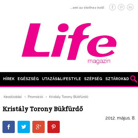
… ami az élethez kell!
HÍREK
EGÉSZSÉG
UTAZÁS&LIFESTYLE
SZÉPSÉG
SZTÁROK&DIVAT
Kezdőoldal
Promóció
Kristály Torony Bükfürdő
Kristály Torony Bükfürdő
2012. május. 8.