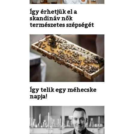
Így érhetjük el a
skandináv nők
természetes szépségét
Így telik egy méhecske
napja!