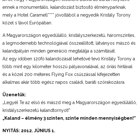
ennek a monumentális, kalandozást biztosító élményparknak,
mely a Hotel Caramell**** jóvoltából a negyedik Kristály Torony
közel s távol Európában.
A Magyarországon egyedülálló, kristályszerkezetű, háromszintes,
a legmodernebb technológiával összeállított, látványos mászó és
kalandpályán minden generáció megtalálja a számítását.
Az egy időben 120fő kalandozását lehetővé tevő Kristály Torony a
több mint egy kilométer hosszú pályavonalával, az óriás hintával
és a közel 200 méteres Flying Fox csúszás­sal kifejezetten
alkalmas akár több egész napos csa­ládi, baráti szórakozásra.
Üzenetük:
„Legyél Te az első és mászd meg a Magyarországon egyedülálló,
kristályszerkezetű kalandtornyot!”
„Kaland – élmény 3 szinten, szinte minden mennyiségben!”
NYITÁS: 2012. JÚNIUS 1.