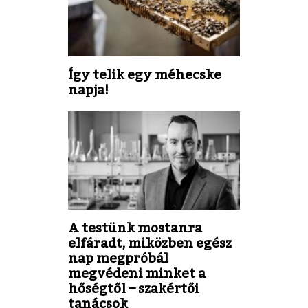
Így telik egy méhecske
napja!
A testünk mostanra
elfáradt, miközben egész
nap megpróbál
megvédeni minket a
hőségtől – szakértői
tanácsok