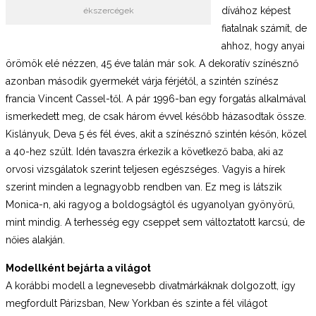
dívához képest
ékszercégek
fiatalnak számít, de
ahhoz, hogy anyai
örömök elé nézzen, 45 éve talán már sok. A dekoratív színésznő
azonban második gyermekét várja férjétől, a szintén színész
francia Vincent Cassel-től. A pár 1996-ban egy forgatás alkalmával
ismerkedett meg, de csak három évvel később házasodtak össze.
Kislányuk, Deva 5 és fél éves, akit a színésznő szintén későn, közel
a 40-hez szült. Idén tavaszra érkezik a következő baba, aki az
orvosi vizsgálatok szerint teljesen egészséges. Vagyis a hírek
szerint minden a legnagyobb rendben van. Ez meg is látszik
Monica-n, aki ragyog a boldogságtól és ugyanolyan gyönyörű,
mint mindig. A terhesség egy cseppet sem változtatott karcsú, de
nőies alakján.
Modellként bejárta a világot
A korábbi modell a legnevesebb divatmárkáknak dolgozott, így
megfordult Párizsban, New Yorkban és szinte a fél világot