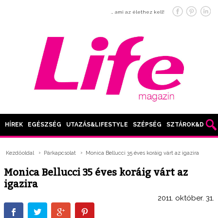
… ami az élethez kell!
HÍREK
EGÉSZSÉG
UTAZÁS&LIFESTYLE
SZÉPSÉG
SZTÁROK&DIVAT
Kezdőoldal
Párkapcsolat
Monica Bellucci 35 éves koráig várt az igazira
Monica Bellucci 35 éves koráig várt az
igazira
2011. október. 31.