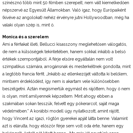
színésznő több mint 50 filmben szerepelt, nem vált kiemelkedően
népszervé az Egyesült Államokban. Való igaz, hogy Európaiként
(kivéve az angolokat) nehéz érvényre jutni Hollywoodban, még ha
valaki olyan szép is, mint ő.
Monica és a szerelem
Ami a férfiakat illeti, Bellucci kisasszony meglehetősen válogatós,
de nem a külsőségek tekintetében, hanem sokkal inkább a belső
értékek szempontjából. A férje elsőre egyáltalán nem volt
szimpatikus számára, arrogánsnak és mesterkéltnek gondolta, mint
a legtöbb francia férfit. „Inkább az ellenkezőjét váltotta ki belőlem,
mintsem érdeklődést, így nem is akartam vele különösebben
beszélgetni. Aztán megismertük egymást és rájöttem, hogy ő nem
is olyan, mint amilyennek képzeltem. Mint ahogy ebben a
szakmában sokan tesszük, felvett egy pókerarcot, saját maga
védelmében.” A korábbi modell úgy nyilatkozott, amint rájött,
hogy Vincent az igazi, rögtön gyerekei apját látta benne. Valamint
azt is elárulta, hogy először férje sem volt oda érte, hanem egy