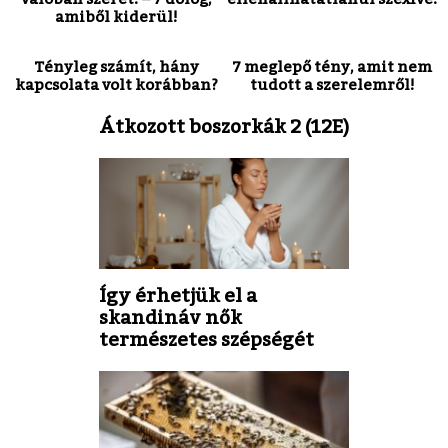
amiből kiderül!
Tényleg számít, hány
7 meglepő tény, amit nem
kapcsolata volt korábban?
tudott a szerelemről!
Átkozott boszorkák 2 (12E)
Így érhetjük el a
skandináv nők
természetes szépségét