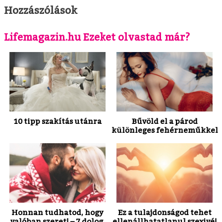
Hozzászólások
Lifemagazin.hu Ezeket olvastad már?
10 tipp szakítás utánra
Bűvöld el a párod
különleges fehérneműkkel
Honnan tudhatod, hogy
Ez a tulajdonságod tehet
valóban szeret! – 7 dolog,
ellenállhatatlanul szexivé!