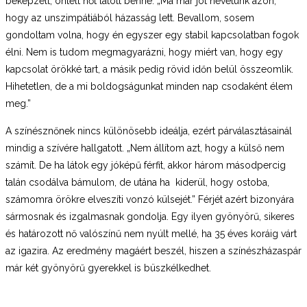
beképzelt, öntelt nőt látott benne. „Ma már jót nevetünk azon,
hogy az unszimpátiából házasság lett. Bevallom, sosem
gondoltam volna, hogy én egyszer egy stabil kapcsolatban fogok
élni. Nem is tudom megmagyarázni, hogy miért van, hogy egy
kapcsolat örökké tart, a másik pedig rövid időn belül összeomlik.
Hihetetlen, de a mi boldogságunkat minden nap csodaként élem
meg.”
A színésznőnek nincs különösebb ideálja, ezért párválasztásainál
mindig a szívére hallgatott. „Nem állítom azt, hogy a külső nem
számít. De ha látok egy jóképű férfit, akkor három másodpercig
talán csodálva bámulom, de utána ha kiderül, hogy ostoba,
számomra örökre elveszíti vonzó külsejét.” Férjét azért bizonyára
sármosnak és izgalmasnak gondolja. Egy ilyen gyönyörű, sikeres
és határozott nő valószínű nem nyúlt mellé, ha 35 éves koráig várt
az igazira. Az eredmény magáért beszél, hiszen a színészházaspár
már két gyönyörű gyerekkel is büszkélkedhet.