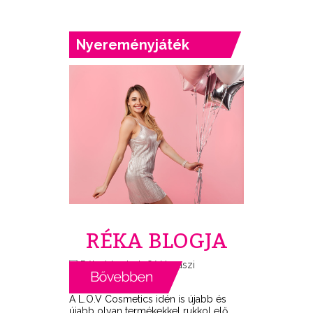
Nyereményjáték
RÉKA BLOGJA
A L.O.V Cosmetics idén is újabb és
újabb olyan termékekkel rukkol elő