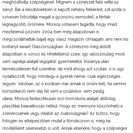
meghódította szépségével. Mígnem a színészet felé vette az
irányt. Bár a későbbiekben is kapott néhány felkérést, sőt azóta is
szívesen fotóztatja magát a gyönyörű exmodell, a férfiak
legnagyobb örömére. Monica sohasem tagadta, hogy imád
meztelenül pózolni. 2004-ben még állapotosan is
megcsodálhatták bájait egy olasz magazin címlapján, ami nem kis
botrányt kavart Olaszországban. A színésznő még áldott
állapotban is vonzó és hihetetlenül szexi, így valószínűleg most
sem sajnálja alakját legújabb gyermekétől. Kislánya után
természetesen fiút szeretne, de mint ahogy azt szokás, ő is úgy
nyilatkozott, hogy mindegy a gyerek neme, csak egészséges
legyen. Valóban, az ő korában már annak is örülni kell, ha semmi
komplikáció nem lép fel sem a szüléskor, sem pedig
utána. Monica fantasztikusan őrzi homokóra alakját, állítólag
plasztikai beavatkozás nélkül. Hogy ez mennyire köszönhető a
szerencsének vagy inkább az óvatosságnak? Az biztos, hogy
fotogén és elképesztően mutat a filmvásznon is, még ha
modellként sikeresebb is volt. Annak ellenére, hogy a szépséges