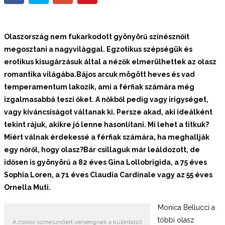
Olaszország nem fukarkodott gyönyörű színésznőit
megosztani a nagyvilággal. Egzotikus szépségük és
erotikus kisugárzásuk által a nézők elmerülhettek az olasz
romantika világába.Bájos arcuk mögött heves és vad
temperamentum lakozik, ami a férfiak számára még
izgalmasabbá teszi őket. A nőkből pedig vagy irigységet,
vagy kíváncsiságot váltanak ki. Persze akad, aki ideálként
tekint rájuk, akikre jó lenne hasonlítani. Mi lehet a titkuk?
Miért válnak érdekessé a férfiak számára, ha meghallják
egy nőről, hogy olasz?Bár csillaguk már leáldozott, de
idősen is gyönyörű a 82 éves Gina Lollobrigida, a 75 éves
Sophia Loren, a 71 éves Claudia Cardinale vagy az 55 éves
Ornella Muti.
Monica Bellucci a
többi olasz
A csinos színésznőért versengnek a különböző