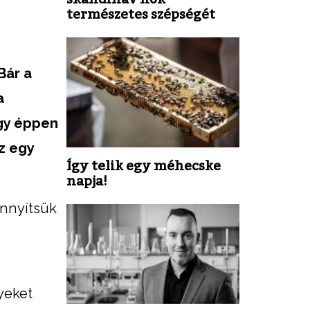
természetes szépségét
Bár a
a
agy éppen
z egy
Így telik egy méhecske
napja!
önnyítsük
yeket