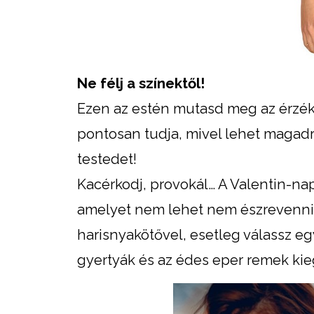
Ne félj a színektől!
Ezen az estén mutasd meg az érzék
pontosan tudja, mivel lehet magadr
testedet!
Kacérkodj, provokál… A Valentin-naph
amelyet nem lehet nem észrevenni. 
harisnyakötővel, esetleg válassz egy
gyertyák és az édes eper remek kie