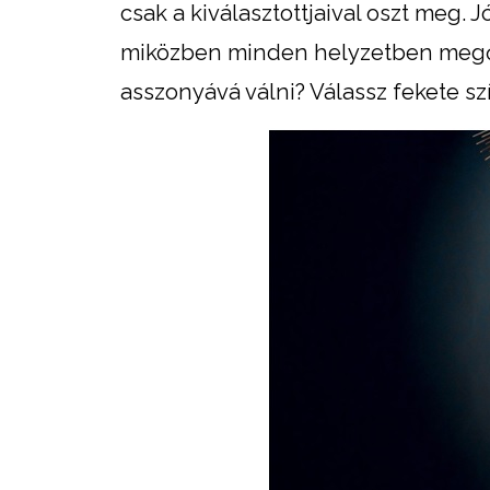
csak a kiválasztottjaival oszt meg. Jó
miközben minden helyzetben megőri
asszonyává válni? Válassz fekete s