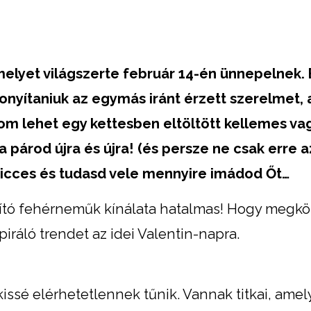
elyet világszerte február 14-én ünnepelnek. 
nyítaniuk az egymás iránt érzett szerelmet, 
om lehet egy kettesben eltöltött kellemes v
a párod újra és újra!
(és persze ne csak erre a
 vicces és tudasd vele mennyire imádod Őt…
bító fehérneműk kínálata hatalmas! Hogy megk
iráló trendet az idei Valentin-napra.
kissé elérhetetlennek tűnik. Vannak titkai, amel