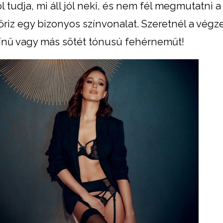
l tudja, mi áll jól neki, és nem fél megmutatni a 
z egy bizonyos színvonalat. Szeretnél a végz
zínű vagy más sötét tónusú fehérneműt!