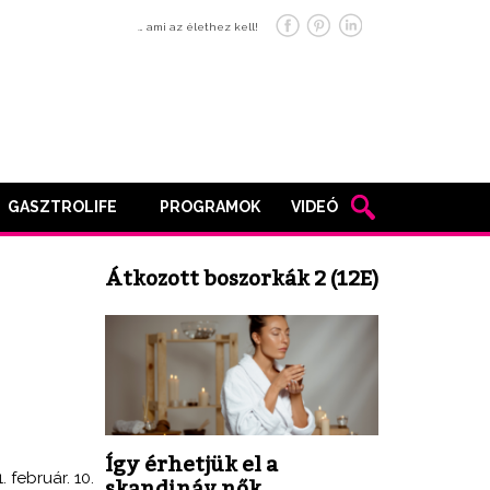
… ami az élethez kell!
GASZTROLIFE
PROGRAMOK
VIDEÓ
Átkozott boszorkák 2 (12E)
Így érhetjük el a
. február. 10.
skandináv nők