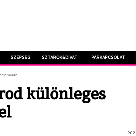
SZÉPSÉG
SZTÁROK&DIVAT
PÁRKAPCSOLAT
ehérneműkkel
árod különleges
el
2021