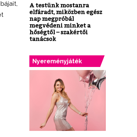
bájait,
A testünk mostanra
elfáradt, miközben egész
et
nap megpróbál
megvédeni minket a
hőségtől – szakértői
tanácsok
Nyereményjáték