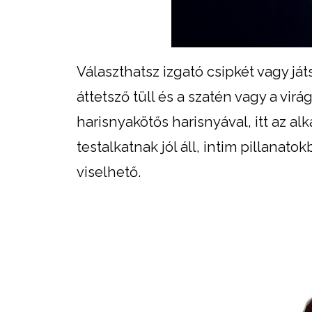
Választhatsz izgató csipkét vagy já
áttetsző tüll és a szatén vagy a vi
harisnyakötős harisnyával, itt az a
testalkatnak jól áll, intim pillanat
viselhető.