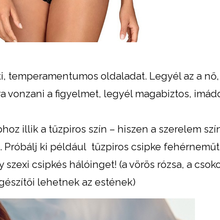
i, temperamentumos oldaladat. Legyél az a nő,
a vonzani a figyelmet, legyél magabiztos, imád
oz illik a tűzpiros szín – hiszen a szerelem szí
Próbálj ki például tűzpiros csipke fehérneműt,
 szexi csipkés hálóinget! (a vörös rózsa, a csok
gészítői lehetnek az estének)