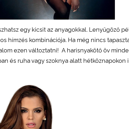
tszhatsz egy kicsit az anyagokkal. Lenyűgöző pé
rágos hímzés kombinációja. Ha még nincs tapaszt
lkalom ezen változtatni! A harisnyakötő öv mind
okban és ruha vagy szoknya alatt hétköznapokon i