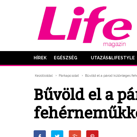
HÍREK
EGÉSZSÉG
UTAZÁS&LIFESTYLE
Kezdőoldal
Párkapcsolat
Bűvöld el a párod különleges f
Bűvöld el a p
fehérneműkk