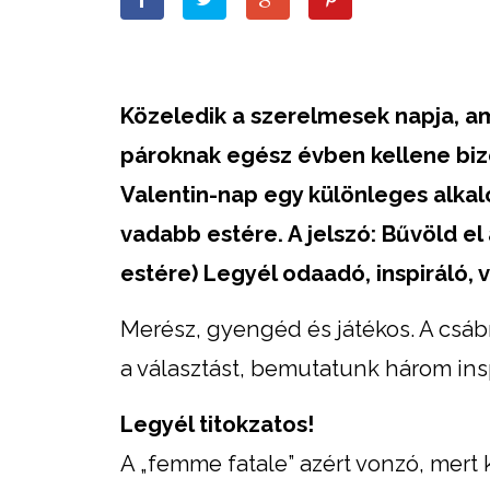
Közeledik a szerelmesek napja, am
pároknak egész évben kellene bizo
Valentin-nap egy különleges alkal
vadabb estére. A jelszó: Bűvöld el 
estére) Legyél odaadó, inspiráló,
Merész, gyengéd és játékos. A csá
a választást, bemutatunk három insp
Legyél titokzatos!
A „femme fatale” azért vonzó, mert 