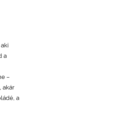
 aki
d a
ne –
 akár
oládé, a