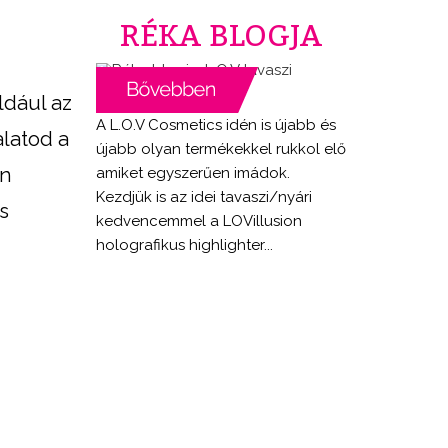
RÉKA BLOGJA
ldául az
A L.O.V Cosmetics idén is újabb és
alatod a
újabb olyan termékekkel rukkol elő
en
amiket egyszerűen imádok.
Kezdjük is az idei tavaszi/nyári
s
kedvencemmel a LOVillusion
holografikus highlighter...