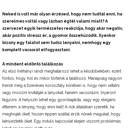
Neked is volt már olyan érzésed, hogy nem tudtál enni, ha
szerelmes voltál vagy lázban égtél valami miatt? A
szervezet egyik természetes reakciója, hogy akár
negatív,
akár pozitív stressz ér, a gyomor összehúzódik. Ilyenkor
bizony egy falatot sem tudsz lenyelni, nemhogy egy
komplett vacsorát elfogyasztani.
A mindent eldöntő találkozás
Az első (néhány) randi meghatározó lehet a későbbiekben, ezért
fontos, hogy hol és mikor történik a találkozó. Manapság nagyon
trendi még a tizenéves korosztály körében is, hogy nem sétálni
vagy mozizni invitálják a lányokat, hanem vacsorázni, (nyáron)
fagyizni. A helyszín lehet egy gyorskajálda, vagy egy elegáns
étterem, a lényeg, hogy enni kell! A nők általában szeretik, ha
meghívják őket, hiszen éppen azáltal érzik nőnek magukat, hogy
kényeztetik őket. Egy induló kapcsolat elején viszont problémás