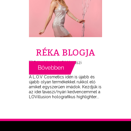
RÉKA BLOGJA
A L.O.V Cosmetics idén is újabb és
újabb olyan termékekkel rukkol elő
amiket egyszerűen imádok. Kezdjük is
az idei tavaszi/nyári kedvencemmel a
LOVillusion holografikus highlighter...