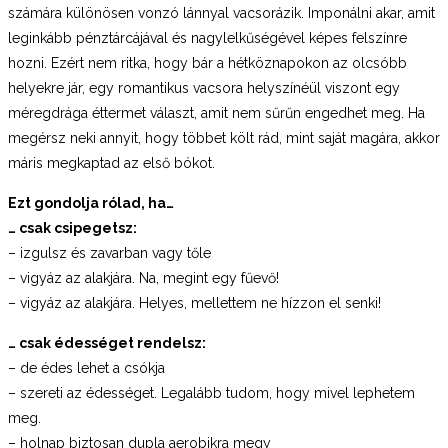
számára különösen vonzó lánnyal vacsorázik. Imponálni akar, amit
leginkább pénztárcájával és nagylelkűségével képes felszínre
hozni. Ezért nem ritka, hogy bár a hétköznapokon az olcsóbb
helyekre jár, egy romantikus vacsora helyszínéül viszont egy
méregdrága éttermet választ, amit nem sűrűn engedhet meg. Ha
megérsz neki annyit, hogy többet költ rád, mint saját magára, akkor
máris megkaptad az első bókot.
Ezt gondolja rólad, ha…
… csak csipegetsz:
– izgulsz és zavarban vagy tőle
– vigyáz az alakjára. Na, megint egy fűevő!
– vigyáz az alakjára. Helyes, mellettem ne hízzon el senki!
… csak édességet rendelsz:
– de édes lehet a csókja
– szereti az édességet. Legalább tudom, hogy mivel lephetem
meg.
– holnap biztosan dupla aerobikra megy