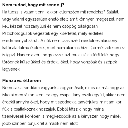
Nem tudod, hogy mit rendelj?
Ha tudsz is valamit enni, akkor jellemzően mit rendelsz? Salátát,
vagy valami egyszerűen ehető ételt, amit könnyen megeszel, nem
kell kézzel hozzányúlni és nem csöpög túlságosan.
Pszichológusok végeztek egy kísérletet, mely érdekes
eredménnyel zárult. A nők nem csak azért rendelnek alacsony
kalóriatartalmú ételeket, mert nem akarnak hízni (természetesen ez
is igaz). Hanem azért, hogy ezzel azt mutassák a férfi felé, hogy
törődnek külsejükkel és érdekli őket, hogy vonzóak és szépek
legyenek.
Menza vs. étterem
Nemcsak a randikon vagyunk szégyenlősek, nincs ez máshogy az
iskolai menzákon sem. Ha egy csapat lány eszik együtt, akkor nem
érdekli annyira őket, hogy mit szednek a tányérjukra, mint amikor
fiúk is csatlakoznak hozzájuk. Ebből látszik, hogy már a
tizenévesek körében is megkezdődik az a kényszer, hogy minél
jobb színben tűnjük fel a másik nem előtt.