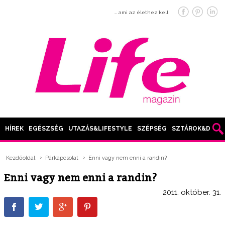
… ami az élethez kell!
HÍREK
EGÉSZSÉG
UTAZÁS&LIFESTYLE
SZÉPSÉG
SZTÁROK&DIVAT
Kezdőoldal
Párkapcsolat
Enni vagy nem enni a randin?
Enni vagy nem enni a randin?
2011. október. 31.