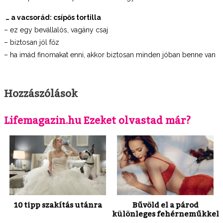
… a vacsorád: csípős tortilla
– ez egy bevállalós, vagány csaj
– biztosan jól főz
– ha imád finomakat enni, akkor biztosan minden jóban benne van
Hozzászólások
Lifemagazin.hu Ezeket olvastad már?
10 tipp szakítás utánra
Bűvöld el a párod
különleges fehérneműkkel