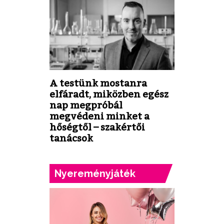
A testünk mostanra
elfáradt, miközben egész
nap megpróbál
megvédeni minket a
hőségtől – szakértői
tanácsok
Nyereményjáték