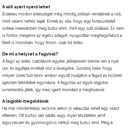
A süti azért nyerő lehet
Érdekes módon édességet még mindig jobban rendelnek a nők,
mint valami nehéz kaját. Ennek az oka, hogy egy tortaszeletet
sokkal nőiesebben meg tudsz enni, mint egy sült oldalast. És nem
is fontos megenni az egész adagot, nyugodtan meghagyhatod a
felét is mondván, hogy finom, csak túl édes.
De mi a helyzet a fagyival?
A fagyi az édes csábítások egyike, jelképesen benne van a nyár
íze, és egyfajta erotikát visz a levegőbe. Gondolj bele, hogy
milyen szexi tud lenni, amikor együtt nyaljátok a fagyit és közben
igézően tekintetek egymásra. A fagyizás az egyik legjobb
ismerkedős játék, így merj igent mondani a meghívásra!
A legjobb megoldások
Ha már mindenképp vacsora, akkor jó választás lehet egy olasz
étterem. Ott biztos van saláta vagy olyan tésztaféle, amit
egyszerűen és gyomorgörcs nélkül meg tudsz enni. Még a