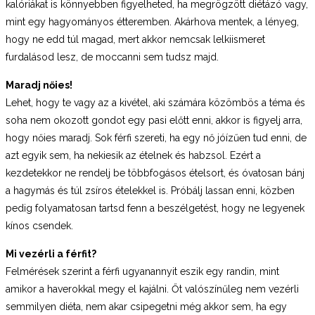
kalóriákat is könnyebben figyelheted, ha megrögzött diétázó vagy,
mint egy hagyományos étteremben. Akárhova mentek, a lényeg,
hogy ne edd túl magad, mert akkor nemcsak lelkiismeret
furdalásod lesz, de moccanni sem tudsz majd.
Maradj nőies!
Lehet, hogy te vagy az a kivétel, aki számára közömbös a téma és
soha nem okozott gondot egy pasi előtt enni, akkor is figyelj arra,
hogy nőies maradj. Sok férfi szereti, ha egy nő jóízűen tud enni, de
azt egyik sem, ha nekiesik az ételnek és habzsol. Ezért a
kezdetekkor ne rendelj be többfogásos ételsort, és óvatosan bánj
a hagymás és túl zsíros ételekkel is. Próbálj lassan enni, közben
pedig folyamatosan tartsd fenn a beszélgetést, hogy ne legyenek
kínos csendek.
Mi vezérli a férfit?
Felmérések szerint a férfi ugyanannyit eszik egy randin, mint
amikor a haverokkal megy el kajálni. Őt valószínűleg nem vezérli
semmilyen diéta, nem akar csipegetni még akkor sem, ha egy