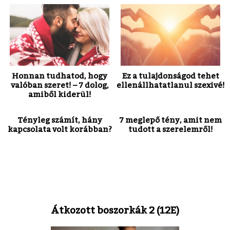
Honnan tudhatod, hogy
Ez a tulajdonságod tehet
valóban szeret! – 7 dolog,
ellenállhatatlanul szexivé!
amiből kiderül!
Tényleg számít, hány
7 meglepő tény, amit nem
kapcsolata volt korábban?
tudott a szerelemről!
Átkozott boszorkák 2 (12E)