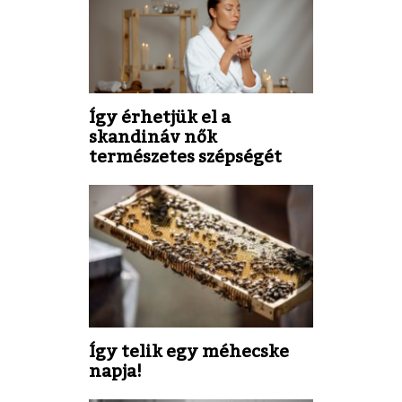
Így érhetjük el a
skandináv nők
természetes szépségét
Így telik egy méhecske
napja!