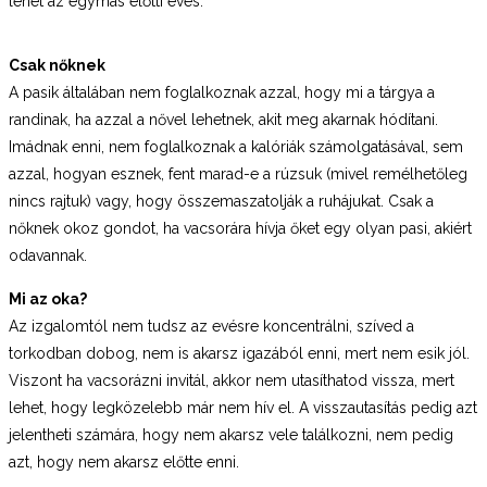
lehet az egymás előtti evés.
Csak nőknek
A pasik általában nem foglalkoznak azzal, hogy mi a tárgya a
randinak, ha azzal a nővel lehetnek, akit meg akarnak hódítani.
Imádnak enni, nem foglalkoznak a kalóriák számolgatásával, sem
azzal, hogyan esznek, fent marad-e a rúzsuk (mivel remélhetőleg
nincs rajtuk) vagy, hogy összemaszatolják a ruhájukat. Csak a
nőknek okoz gondot, ha vacsorára hívja őket egy olyan pasi, akiért
odavannak.
Mi az oka?
Az izgalomtól nem tudsz az evésre koncentrálni, szíved a
torkodban dobog, nem is akarsz igazából enni, mert nem esik jól.
Viszont ha vacsorázni invitál, akkor nem utasíthatod vissza, mert
lehet, hogy legközelebb már nem hív el. A visszautasítás pedig azt
jelentheti számára, hogy nem akarsz vele találkozni, nem pedig
azt, hogy nem akarsz előtte enni.