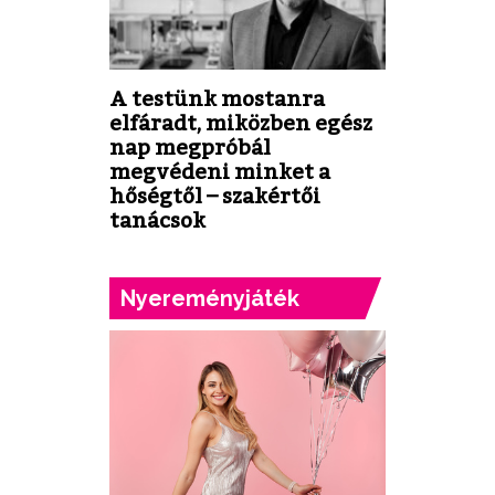
A testünk mostanra
elfáradt, miközben egész
nap megpróbál
megvédeni minket a
hőségtől – szakértői
tanácsok
Nyereményjáték