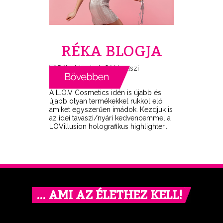
RÉKA BLOGJA
A L.O.V Cosmetics idén is újabb és
újabb olyan termékekkel rukkol elő
amiket egyszerűen imádok. Kezdjük is
az idei tavaszi/nyári kedvencemmel a
LOVillusion holografikus highlighter...
… AMI AZ ÉLETHEZ KELL!