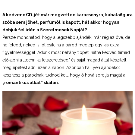
A kedvenc CD-jét már megvetted karácsonyra, kabalafigura
szóba sem jöhet, parfümöt is kapott, hát akkor hogyan
dobjuk fel idén a Szerelmesek Napját?
Persze mondhatod, hogy a legszebb ajándék, már rég az övé, de
ne feledd, neked is jól esik, ha a párod meglep egy kis extra
figyelmességgel. Adunk most néhány tippet, hátha kedved támad
előkapni a „technika felszerelésed” és saját magad által készített
meglepetést adni ezen a napon. Azonban ha ilyen ajándékot
készítesz a párodnak, tudnod kell, hogy ő hová sorolja magát a
„romantikus alkat” skálán.