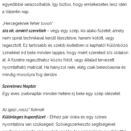
egyedibbé varázsolhatók. Így biztos, hogy emlékezetes lesz idén
a Valentin nap.
„Hercegeknek fehér lovon”
101 ok, amiért szeretlek
–
végy egy szép, kis alakú füzetet, amely
nem spirál technikával került illesztésre, hanem kötött, vagy
ragasztott. Ez tartósabb és szebb kivitelben is kapható! Különböző
színekkel írd bele minden lapjára, hogy miért szereted 101 oldalon
át. A füzetre ragaszthatsz közös fotót, vagy általad tervezett
nyomtatható matricát. Ha hiányzol neki, elég csak beleolvasnia és
mindig mosolyra fog derülni.
Szerelmes Naptár
E
gy éves zsebnaptár minden hetére írj bele egy szép idézetet.
Az igazi „rossz” fiúknak
Különleges kuponfüzet
–
Ehhez pár órára és egy színes
nyomtatóra van szükséged. Szövegszerkesztő segítségével