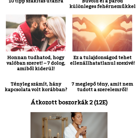
10 tipp szakítás utánra
Bűvöld el a párod
különleges fehérneműkkel
Honnan tudhatod, hogy
Ez a tulajdonságod tehet
valóban szeret! – 7 dolog,
ellenállhatatlanul szexivé!
amiből kiderül!
Tényleg számít, hány
7 meglepő tény, amit nem
kapcsolata volt korábban?
tudott a szerelemről!
Átkozott boszorkák 2 (12E)