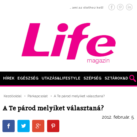
… ami az élethez kell!
HÍREK
EGÉSZSÉG
UTAZÁS&LIFESTYLE
SZÉPSÉG
SZTÁROK&DIVAT
Kezdőoldal
Párkapcsolat
A Te párod melyiket választaná?
A Te párod melyiket választaná?
2012. február. 5.