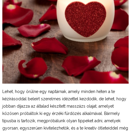
Lehet, hogy örülne egy naptárnak, amely minden héten a te
kézírásoddal beleírt szerelmes idézettel kezdődik, de lehet, hogy
jobban díjazza az általad készített masszázs olajat, amelyet
közösen próbáltok ki egy érzéki fürdőzés alkalmával. Bármely
típusba is tartozik, megpróbálunk olyan tippeket adni, amelyek
gyorsan, egyszerűen kivitelezhetők, és a te kreatív ötleteiddel még