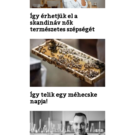
Így érhetjük el a
skandináv nők
természetes szépségét
Így telik egy méhecske
napja!