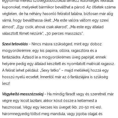
egyforma méretű szövegdobozokba tervezz különleges felirattal
kuponokat, melyeket bármikor beválthat a párod. Az ötletek száma
végtelen, de ha néhány hasonló feliratot találna, biztosan már alig
várná, hogy beválthassa őket: „Ma este valóra váltom egy szexi
álmod”, „Egy csók, ahová csak akarod”, „Ma este egy általad
választott filmet nézünk”, „30 perces masszázs”.
Szexi tetoválás
–
Nincs másra szükséged, mint egy doboz
mogyorókrémre, egy kis papírra, ollóra, ragasztóra és a
fantáziádra. Áztasd le a mogyorókrémes üveg papírját, ennek
helyére pedig egy általad készített és nyomtatott matricát ragassz.
A felirat lehet például: „Sexy tetko” – majd mellékelj hozzá egy
hosszú nyelű ecsetet. Innentől már az ő fantáziájára is szükség
lesz!
Vágykeltő masszázsolaj
–
Ha mindig fáradt vagy és szeretnél már
végre egy kicsit lazítani, akkor kösd össze a kellemest a
hasznossal. Végy egy kecses kis üveget (kb. 20-50 ml-es),
háromnegyedig töltsd meg mandula, vagy jojoba olajjal és