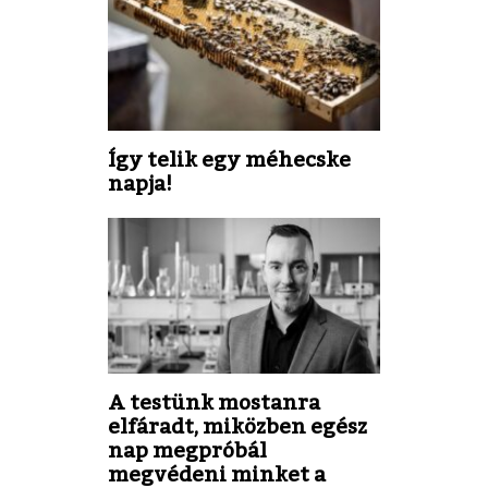
Így telik egy méhecske
napja!
A testünk mostanra
elfáradt, miközben egész
nap megpróbál
megvédeni minket a