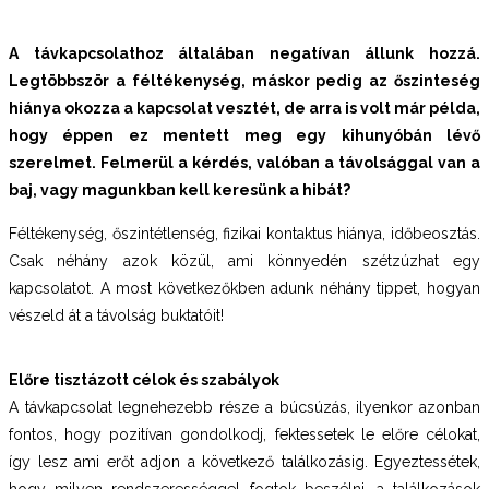
A távkapcsolathoz általában negatívan állunk hozzá.
Legtöbbször a féltékenység, máskor pedig az őszinteség
hiánya okozza a kapcsolat
vesztét, de arra is volt már példa,
hogy éppen ez mentett meg egy kihunyóbán lévő
szerelmet. Felmerül a kérdés, valóban a távolsággal van a
baj, vagy magunkban kell keresünk a hibát?
Féltékenység, őszintétlenség, fizikai kontaktus hiánya, időbeosztás.
Csak néhány azok közül, ami könnyedén szétzúzhat egy
kapcsolatot. A most következőkben adunk néhány tippet, hogyan
vészeld át a távolság buktatóit!
Előre tisztázott célok és szabályok
A távkapcsolat legnehezebb része a búcsúzás, ilyenkor azonban
fontos, hogy pozitívan gondolkodj, fektessetek le előre célokat,
így lesz ami erőt adjon a következő találkozásig. Egyeztessétek,
hogy milyen rendszerességgel fogtok beszélni, a találkozások