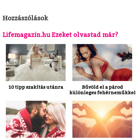
Hozzászólások
Lifemagazin.hu Ezeket olvastad már?
10 tipp szakítás utánra
Bűvöld el a párod
különleges fehérneműkkel