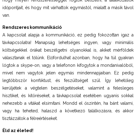
időpontjait, és hogy mit várhattok egymástól, mialatt a másik távol
van.
Rendszeres kommunikáció
A kapcsolat alapja a kommunikáció, ez pedig fokozottan igaz a
távkapcsolatra! Manapság lehetséges ingyen, vagy minimális
költségekkel órákat beszélgetni olyanokkal is, akiket mérföldek
választanak el tőlünk. Előfordulhat azonban, hogy ha túl gyakran
lógtok a skype-on, vagy a telefonon kifogytok a mondanivalóból,
mivel nem vagytok jelen egymás mindennapjaiban. Ez pedig
legtöbbször konfliktust, és feszültséget szül. Így lehetőleg
kerüljétek a végtelen beszélgetéseket, valamint a felesleges
hisztiket, és kitöréseket, a távkapcsolat esetében ugyanis sokkal
nehezebb a vitákat elsimítani. Mondd el őszintén, ha bánt valami,
vagy ha teheted, halaszd a következő találkozásra, és akkor
tisztázzátok a félreértéseket.
Éld az életed!