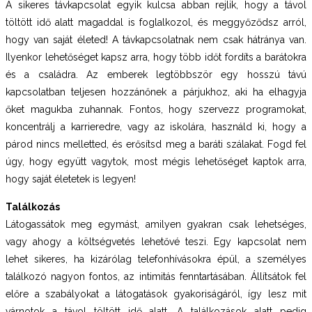
A sikeres távkapcsolat egyik kulcsa abban rejlik, hogy a távol
töltött idő alatt magaddal is foglalkozol, és meggyőződsz arról,
hogy van saját életed! A távkapcsolatnak nem csak hátránya van.
Ilyenkor lehetőséget kapsz arra, hogy több időt fordíts a barátokra
és a családra. Az emberek legtöbbször egy hosszú távú
kapcsolatban teljesen hozzánőnek a párjukhoz, aki ha elhagyja
őket magukba zuhannak. Fontos, hogy szervezz programokat,
koncentrálj a karrieredre, vagy az iskolára, használd ki, hogy a
párod nincs melletted, és erősítsd meg a baráti szálakat. Fogd fel
úgy, hogy együtt vagytok, most mégis lehetőséget kaptok arra,
hogy saját életetek is legyen!
Találkozás
Látogassátok meg egymást, amilyen gyakran csak lehetséges,
vagy ahogy a költségvetés lehetővé teszi. Egy kapcsolat nem
lehet sikeres, ha kizárólag telefonhívásokra épül, a személyes
találkozó nagyon fontos, az intimitás fenntartásában. Állítsátok fel
előre a szabályokat a látogatások gyakoriságáról, így lesz mit
várnotok a távol töltött idő alatt. A találkozások alatt pedig