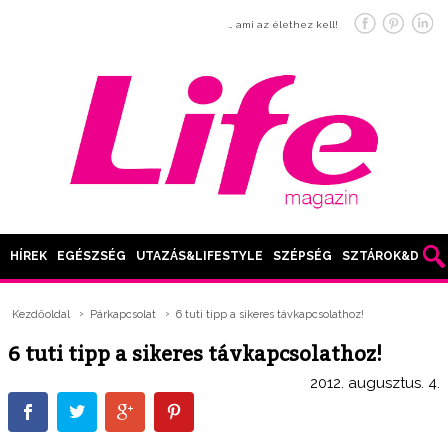
… ami az élethez kell!
HÍREK
EGÉSZSÉG
UTAZÁS&LIFESTYLE
SZÉPSÉG
SZTÁROK&DIVAT
Kezdőoldal
Párkapcsolat
6 tuti tipp a sikeres távkapcsolathoz!
6 tuti tipp a sikeres távkapcsolathoz!
2012. augusztus. 4.