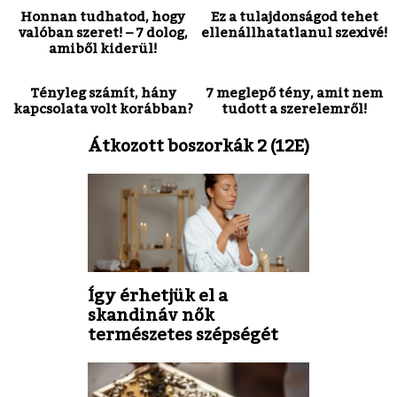
Honnan tudhatod, hogy
Ez a tulajdonságod tehet
valóban szeret! – 7 dolog,
ellenállhatatlanul szexivé!
amiből kiderül!
Tényleg számít, hány
7 meglepő tény, amit nem
kapcsolata volt korábban?
tudott a szerelemről!
Átkozott boszorkák 2 (12E)
Így érhetjük el a
skandináv nők
természetes szépségét