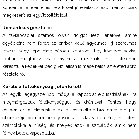
koncentrálj a jelenre, és ne a közelgő elválást sirasd, mert az csak
megkeseríti az együtt töltött időt!
Romantikus gesztusok
A távkapcsolat számos olyan dolgot tesz lehetővé, amire
egyébként nem fordít az ember kellő figyelmet. Írj szerelmes
levelet, vagy lepd meg párodat képekkel. Egy levélben sokkal
jobban megtudsz majd nyílni a másiknak, mint telefonon
keresztül,a képekkel pedig vizuálisan is mesélhetsz az életed apró
részleteiről.
Kerüld a féltékenységi jelenteket!
Az egyik legegyszerűbb módja a kapcsolat elpusztításának, ha
megmérgezzük féltékenységgel, és drámával. Fontos, hogy
észben tartsd: Mindenki ártatatlan és méltó a bizalomra, amíg az
ellenkezője be nem bizonyosodik. Tisztázzátok előre, mit jelent
számotokra a hűség, és melyek azok a szituációk, amik nem
férnek bele a kapcsolatba.