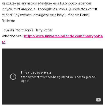
készültek az animációs effektetek és a különböző legendás
lények, mint Aragog, a Hippogriff, és Fawks. „Csodálatos volt itt
felnőni. Egyszerűen lenyűgöző ez a hely.”- mondta Daniel
Radcliffe
További információ a Harry Potter
kalandparkról:
http://www.universalorlando.com/harrypotte
r/