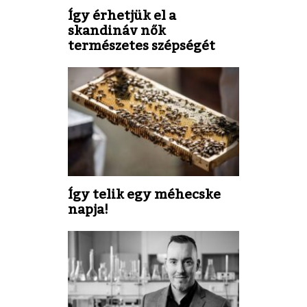
Így érhetjük el a
skandináv nők
természetes szépségét
Így telik egy méhecske
napja!