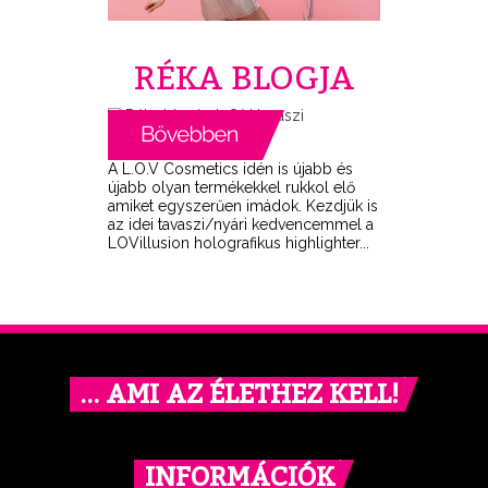
RÉKA BLOGJA
A L.O.V Cosmetics idén is újabb és
újabb olyan termékekkel rukkol elő
amiket egyszerűen imádok. Kezdjük is
az idei tavaszi/nyári kedvencemmel a
LOVillusion holografikus highlighter...
… AMI AZ ÉLETHEZ KELL!
INFORMÁCIÓK