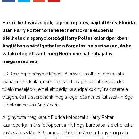
Életre kelt varázsigék, seprűn repülés, bájitalfőzés. Florida
után Harry Potter történetét nemsokára élőben is
átélheted a spanyolországi Harry Potter
kalandparkban,
Angliában a sétálgathatsz a forgatási helyszíneken, és ha
valaki elég elszánt, még Hermione báli ruháját is
megszerezheti!
J.K Rowling regénye elképesztő erővel hatott a szórakoztató
iparra, a filmek után, nem sokára állítólag musical készül a kis
túlélő meséjéből, emellett pedig kalandparkok nyílnak szerte a
világon, és ha szeretnénk még a legendás filmes kulisszák mögé
is betekinthetünk Angliában.
Alig nyitotta meg kapuit Florida kolosszális Harry Potter
kalandparkja, máris felröppent a hír, hogy Európába is életre kel a
varázslatos világ. A Paramount Park elhatározta, hogy maga alá