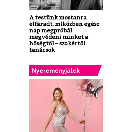
A testünk mostanra
elfáradt, miközben egész
nap megpróbál
megvédeni minket a
hőségtől – szakértői
tanácsok
Nyereményjáték