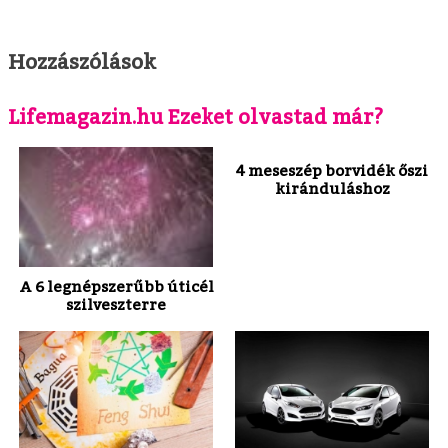
Hozzászólások
Lifemagazin.hu Ezeket olvastad már?
4 meseszép borvidék őszi
kiránduláshoz
A 6 legnépszerűbb úticél
szilveszterre