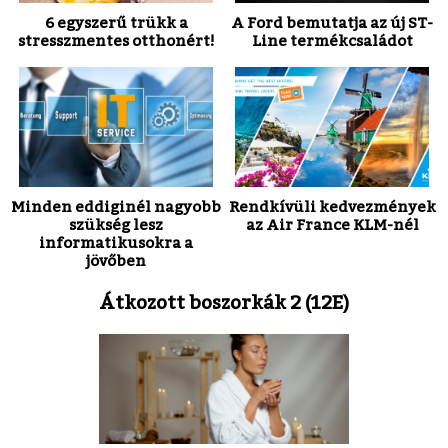
6 egyszerű trükk a
A Ford bemutatja az új ST-
stresszmentes otthonért!
Line termékcsaládot
Minden eddiginél nagyobb
Rendkívüli kedvezmények
szükség lesz
az Air France KLM-nél
informatikusokra a
jövőben
Átkozott boszorkák 2 (12E)