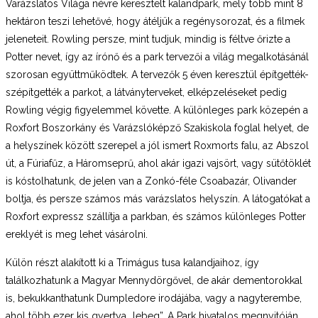
Varázslatos Világa névre keresztelt kalandpark, mely több mint 8
hektáron teszi lehetővé, hogy átéljük a regénysorozat, és a filmek
jeleneteit. Rowling persze, mint tudjuk, mindig is féltve őrizte a
Potter nevet, így az írónő és a park tervezői a világ megalkotásánál
szorosan együttműködtek. A tervezők 5 éven keresztül építgették-
szépítgették a parkot, a látványterveket, elképzeléseket pedig
Rowling végig figyelemmel követte. A különleges park közepén a
Roxfort Boszorkány és Varázslóképző Szakiskola foglal helyet, de
a helyszínek között szerepel a jól ismert Roxmorts falu, az Abszol
út, a Fúriafűz, a Háromseprű, ahol akár igazi vajsört, vagy sütőtöklét
is kóstolhatunk, de jelen van a Zonkó-féle Csoabazár, Olivander
boltja, és persze számos más varázslatos helyszín. A látogatókat a
Roxfort expressz szállítja a parkban, és számos különleges Potter
ereklyét is meg lehet vásárolni.
Külön részt alakított ki a Trimágus tusa kalandjaihoz, így
találkozhatunk a Magyar Mennydörgővel, de akár dementorokkal
is, bekukkanthatunk Dumpledore irodájába, vagy a nagyterembe,
ahol több ezer kis gyertya „lebeg”. A Park hivatalos megnyitóján