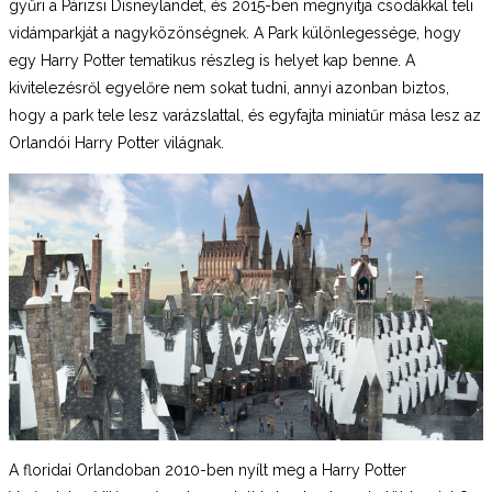
gyűri a Párizsi Disneylandet, és 2015-ben megnyitja csodákkal teli
vidámparkját a nagyközönségnek. A Park különlegessége, hogy
egy Harry Potter tematikus részleg is helyet kap benne. A
kivitelezésről egyelőre nem sokat tudni, annyi azonban biztos,
hogy a park tele lesz varázslattal, és egyfajta miniatűr mása lesz az
Orlandói Harry Potter világnak.
A floridai Orlandoban 2010-ben nyílt meg a Harry Potter