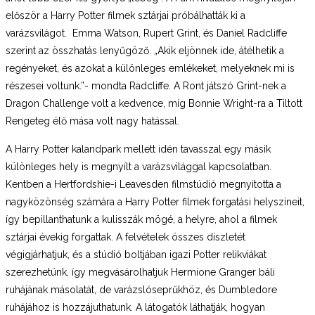
először a Harry Potter filmek sztárjai próbálhatták ki a
varázsvilágot. Emma Watson, Rupert Grint, és Daniel Radcliffe
szerint az összhatás lenyűgöző. „Akik eljönnek ide, átélhetik a
regényeket, és azokat a különleges emlékeket, melyeknek mi is
részesei voltunk.”- mondta Radcliffe. A Ront játszó Grint-nek a
Dragon Challenge volt a kedvence, míg Bonnie Wright-ra a Tiltott
Rengeteg élő mása volt nagy hatással.
A Harry Potter kalandpark mellett idén tavasszal egy másik
különleges hely is megnyílt a varázsvilággal kapcsolatban.
Kentben a Hertfordshie-i Leavesden filmstúdió megnyitotta a
nagyközönség számára a Harry Potter filmek forgatási helyszíneit,
így bepillanthatunk a kulisszák mögé, a helyre, ahol a filmek
sztárjai évekig forgattak. A felvételek összes díszletét
végigjárhatjuk, és a stúdió boltjában igazi Potter relikviákat
szerezhetünk, így megvásárolhatjuk Hermione Granger báli
ruhájának másolatát, de varázslóseprűkhöz, és Dumbledore
ruhájához is hozzájuthatunk. A látogatók láthatják, hogyan