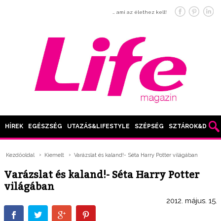
… ami az élethez kell!
HÍREK
EGÉSZSÉG
UTAZÁS&LIFESTYLE
SZÉPSÉG
SZTÁROK&DIVAT
Kezdőoldal
Kiemelt
Varázslat és kaland!- Séta Harry Potter világában
Varázslat és kaland!- Séta Harry Potter
világában
2012. május. 15.