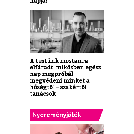
napja!
A testünk mostanra
elfáradt, miközben egész
nap megpróbál
megvédeni minket a
hőségtől – szakértői
tanácsok
Nyereményjáték