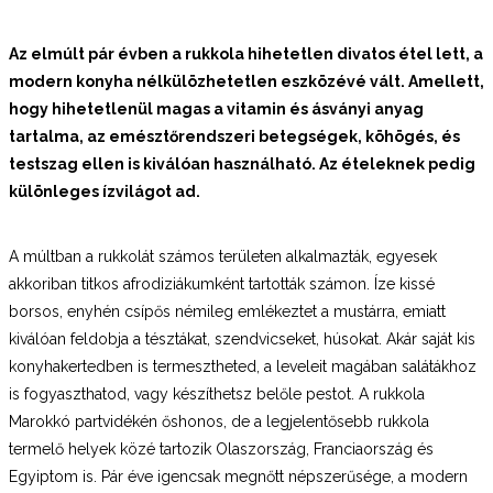
Az elmúlt pár évben a rukkola hihetetlen divatos étel lett, a
modern konyha nélkülözhetetlen eszközévé vált. Amellett,
hogy hihetetlenül magas a vitamin és ásványi anyag
tartalma, az emésztőrendszeri betegségek, köhögés, és
testszag ellen is kiválóan használható. Az ételeknek pedig
különleges ízvilágot ad.
A múltban a rukkolát számos területen alkalmazták, egyesek
akkoriban titkos afrodiziákumként tartották számon. Íze kissé
borsos, enyhén csípős némileg emlékeztet a mustárra, emiatt
kiválóan feldobja a tésztákat, szendvicseket, húsokat. Akár saját kis
konyhakertedben is termesztheted, a leveleit magában salátákhoz
is fogyaszthatod, vagy készíthetsz belőle pestot. A rukkola
Marokkó partvidékén őshonos, de a legjelentősebb rukkola
termelő helyek közé tartozik Olaszország, Franciaország és
Egyiptom is. Pár éve igencsak megnőtt népszerűsége, a modern