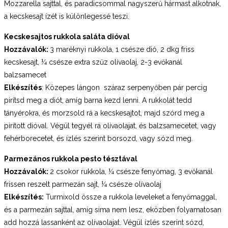
Mozzarella sajttal, és paradicsommal nagyszerű hármast alkotnak,
a kecskesajt ízét is különlegessé teszi.
Kecskesajtos rukkola saláta dióval
Hozzávalók:
3 maréknyi rukkola, 1 csésze dió, 2 dkg friss
kecskesajt, ¼ csésze extra szűz olívaolaj, 2-3 evőkanál
balzsamecet
Elkészítés
: Közepes lángon száraz serpenyőben pár percig
pirítsd meg a diót, amíg barna kezd lenni. A rukkolát tedd
tányérokra, és morzsold rá a kecskesajtot, majd szórd meg a
pirított dióval. Végül tegyél rá olívaolajat, és balzsamecetet, vagy
fehérborecetet, és ízlés szerint borsozd, vagy sózd meg.
Parmezános rukkola pesto tésztával
Hozzávalók:
2 csokor rukkola, ¼ csésze fenyőmag, 3 evőkanál
frissen reszelt parmezán sajt, ¼ csésze olívaolaj
Elkészítés:
Turmixold össze a rukkola leveleket a fenyőmaggal,
és a parmezán sajttal, amíg sima nem lesz, eközben folyamatosan
add hozzá lassanként az olívaolajat. Végül ízlés szerint sózd,