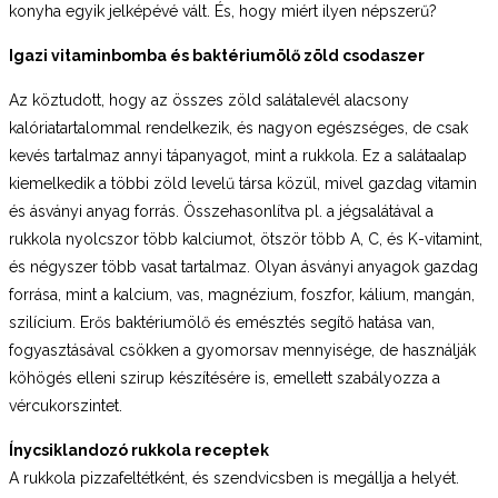
konyha egyik jelképévé vált. És, hogy miért ilyen népszerű?
Igazi vitaminbomba és baktériumölő zöld csodaszer
Az köztudott, hogy az összes zöld salátalevél alacsony
kalóriatartalommal rendelkezik, és nagyon egészséges, de csak
kevés tartalmaz annyi tápanyagot, mint a rukkola. Ez a salátaalap
kiemelkedik a többi zöld levelű társa közül, mivel gazdag vitamin
és ásványi anyag forrás. Összehasonlítva pl. a jégsalátával a
rukkola nyolcszor több kalciumot, ötször több A, C, és K-vitamint,
és négyszer több vasat tartalmaz. Olyan ásványi anyagok gazdag
forrása, mint a kalcium, vas, magnézium, foszfor, kálium, mangán,
szilícium. Erős baktériumölő és emésztés segítő hatása van,
fogyasztásával csökken a gyomorsav mennyisége, de használják
köhögés elleni szirup készítésére is, emellett szabályozza a
vércukorszintet.
Ínycsiklandozó rukkola receptek
A rukkola pizzafeltétként, és szendvicsben is megállja a helyét.