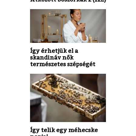
Így érhetjük el a
skandináv nők
természetes szépségét
Így telik egy méhecske