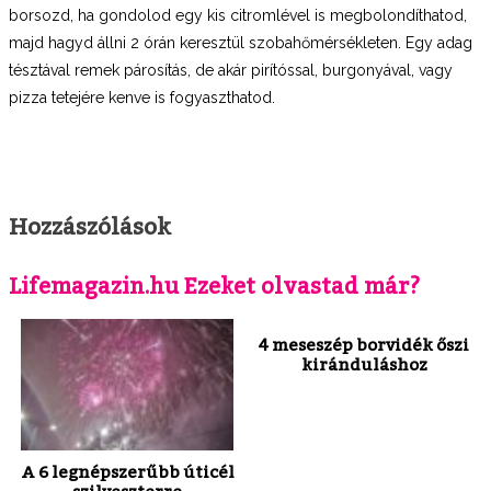
borsozd, ha gondolod egy kis citromlével is megbolondíthatod,
majd hagyd állni 2 órán keresztül szobahőmérsékleten. Egy adag
tésztával remek párosítás, de akár pirítóssal, burgonyával, vagy
pizza tetejére kenve is fogyaszthatod.
Hozzászólások
Lifemagazin.hu Ezeket olvastad már?
4 meseszép borvidék őszi
kiránduláshoz
A 6 legnépszerűbb úticél