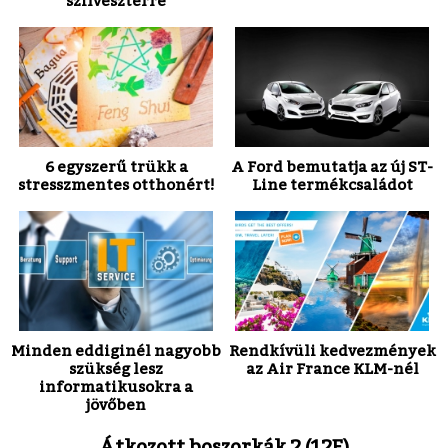
szilveszterre
6 egyszerű trükk a
A Ford bemutatja az új ST-
stresszmentes otthonért!
Line termékcsaládot
Minden eddiginél nagyobb
Rendkívüli kedvezmények
szükség lesz
az Air France KLM-nél
informatikusokra a
jövőben
Átkozott boszorkák 2 (12E)