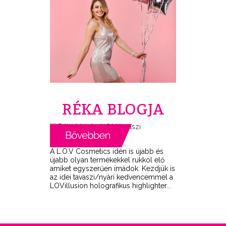
RÉKA BLOGJA
A L.O.V Cosmetics idén is újabb és
újabb olyan termékekkel rukkol elő
amiket egyszerűen imádok. Kezdjük is
az idei tavaszi/nyári kedvencemmel a
LOVillusion holografikus highlighter...