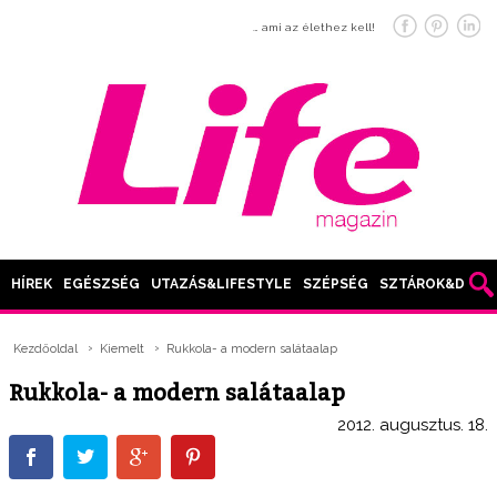
… ami az élethez kell!
HÍREK
EGÉSZSÉG
UTAZÁS&LIFESTYLE
SZÉPSÉG
SZTÁROK&DIVAT
Kezdőoldal
Kiemelt
Rukkola- a modern salátaalap
Rukkola- a modern salátaalap
2012. augusztus. 18.