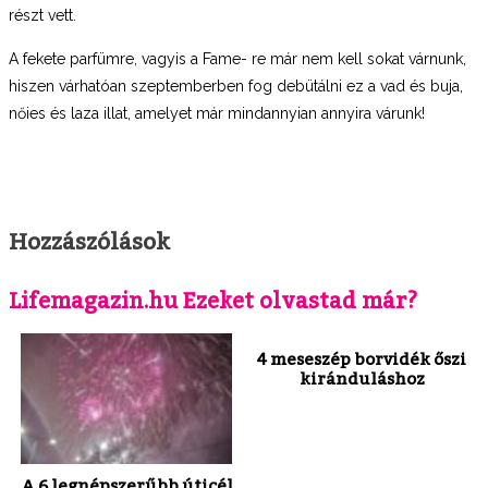
részt vett.
A fekete parfümre, vagyis a Fame- re már nem kell sokat várnunk,
hiszen várhatóan szeptemberben fog debütálni ez a vad és buja,
nőies és laza illat, amelyet már mindannyian annyira várunk!
Hozzászólások
Lifemagazin.hu Ezeket olvastad már?
4 meseszép borvidék őszi
kiránduláshoz
A 6 legnépszerűbb úticél