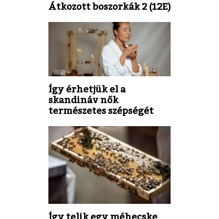
Átkozott boszorkák 2 (12E)
Így érhetjük el a
skandináv nők
természetes szépségét
Így telik egy méhecske