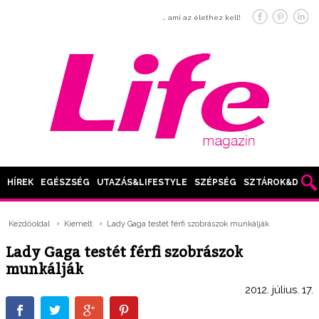
… ami az élethez kell!
HÍREK
EGÉSZSÉG
UTAZÁS&LIFESTYLE
SZÉPSÉG
SZTÁROK&DIVAT
Kezdőoldal
Kiemelt
Lady Gaga testét férfi szobrászok munkálják
Lady Gaga testét férfi szobrászok
munkálják
2012. július. 17.