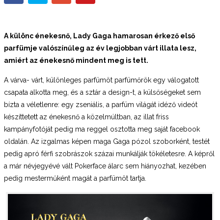
A különc énekesnő, Lady Gaga hamarosan érkező első
parfümje valószínűleg az év legjobban várt illata lesz,
amiért az énekesnő mindent meg is tett.
A várva- várt, különleges parfümöt parfümőrök egy válogatott
csapata alkotta meg, és a sztár a design-t, a külsőségeket sem
bízta a véletlenre: egy zseniális, a parfüm világát idéző videót
készíttetett az énekesnő a közelmúltban, az illat friss
kampányfotóját pedig ma reggel osztotta meg saját facebook
oldalán. Az izgalmas képen maga Gaga pózol szoborként, testét
pedig apró férfi szobrászok százai munkálják tökéletesre. A képről
a már névjegyévé vált Pokerface álarc sem hiányozhat, kezében
pedig mesterműként magát a parfümöt tartja.