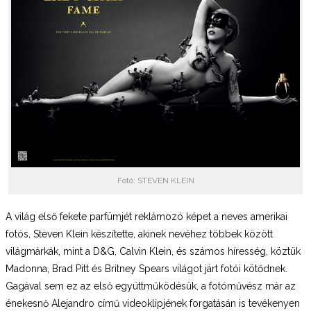
Fotó: STEVEN KLEIN
A világ első fekete parfümjét reklámozó képet a neves amerikai
fotós, Steven Klein készítette, akinek nevéhez többek között
világmárkák, mint a D&G, Calvin Klein, és számos híresség, köztük
Madonna, Brad Pitt és Britney Spears világot járt fotói kötődnek.
Gagával sem ez az első együttműködésük, a fotóművész már az
énekesnő Alejandro című videoklipjének forgatásán is tevékenyen