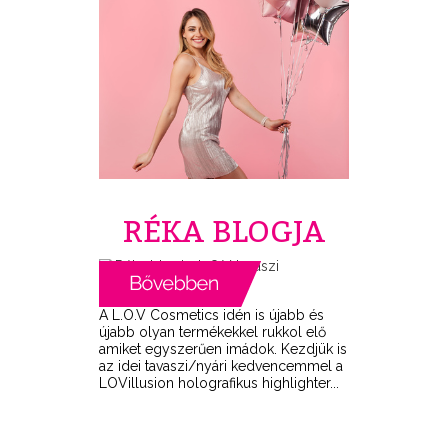
RÉKA BLOGJA
A L.O.V Cosmetics idén is újabb és
újabb olyan termékekkel rukkol elő
amiket egyszerűen imádok. Kezdjük is
az idei tavaszi/nyári kedvencemmel a
LOVillusion holografikus highlighter...