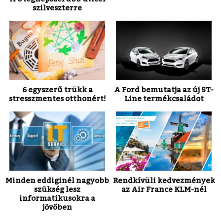
szilveszterre
6 egyszerű trükk a
A Ford bemutatja az új ST-
stresszmentes otthonért!
Line termékcsaládot
Minden eddiginél nagyobb
Rendkívüli kedvezmények
szükség lesz
az Air France KLM-nél
informatikusokra a
jövőben