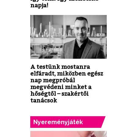
napja!
A testünk mostanra
elfáradt, miközben egész
nap megpróbál
megvédeni minket a
hőségtől – szakértői
tanácsok
Nyereményjáték