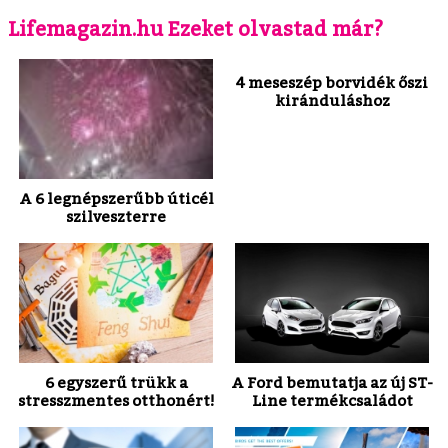
Lifemagazin.hu Ezeket olvastad már?
4 meseszép borvidék őszi
kiránduláshoz
A 6 legnépszerűbb úticél
szilveszterre
6 egyszerű trükk a
A Ford bemutatja az új ST-
stresszmentes otthonért!
Line termékcsaládot