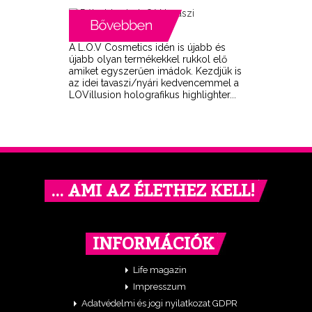
A L.O.V Cosmetics idén is újabb és
újabb olyan termékekkel rukkol elő
amiket egyszerűen imádok. Kezdjük is
az idei tavaszi/nyári kedvencemmel a
LOVillusion holografikus highlighter...
… AMI AZ ÉLETHEZ KELL!
INFORMÁCIÓK
Life magazin
Impresszum
Adatvédelmi és jogi nyilatkozat GDPR