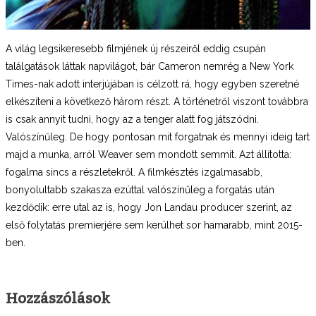
A világ legsikeresebb filmjének új részeiről eddig csupán
találgatások láttak napvilágot, bár Cameron nemrég a New York
Times-nak adott interjújában is célzott rá, hogy egyben szeretné
elkészíteni a következő három részt. A történetről viszont továbbra
is csak annyit tudni, hogy az a tenger alatt fog játszódni.
Valószínűleg. De hogy pontosan mit forgatnak és mennyi ideig tart
majd a munka, arról Weaver sem mondott semmit. Azt állította:
fogalma sincs a részletekről. A filmkésztés izgalmasabb,
bonyolultabb szakasza ezúttal valószínűleg a forgatás után
kezdődik: erre utal az is, hogy Jon Landau producer szerint, az
első folytatás premierjére sem kerülhet sor hamarabb, mint 2015-
ben.
Hozzászólások