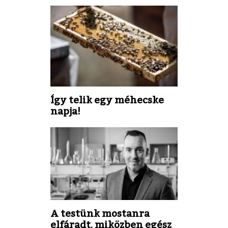
Így telik egy méhecske
napja!
A testünk mostanra
elfáradt, miközben egész