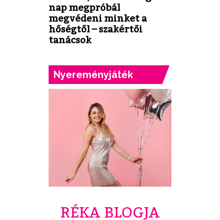
nap megpróbál
megvédeni minket a
hőségtől – szakértői
tanácsok
Nyereményjáték
RÉKA BLOGJA