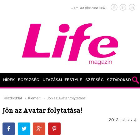
… ami az élethez kell!
HÍREK
EGÉSZSÉG
UTAZÁS&LIFESTYLE
SZÉPSÉG
SZTÁROK&DIVAT
Kezdőoldal
Kiemelt
Jön az Avatar folytatása!
Jön az Avatar folytatása!
2012. július. 4.