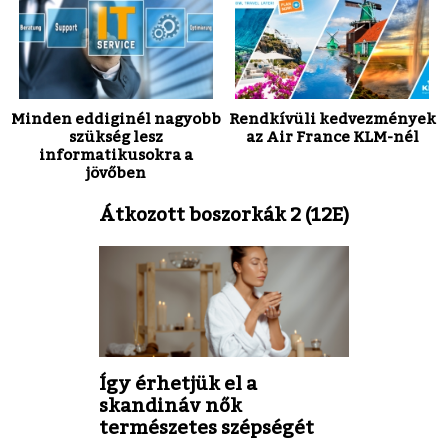
Minden eddiginél nagyobb
Rendkívüli kedvezmények
szükség lesz
az Air France KLM-nél
informatikusokra a
jövőben
Átkozott boszorkák 2 (12E)
Így érhetjük el a
skandináv nők
természetes szépségét