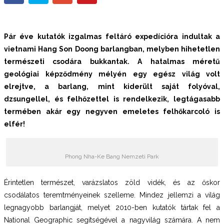
Pár éve kutatók izgalmas feltáró expedícióra indultak a
vietnami Hang Son Doong barlangban, melyben hihetetlen
természeti csodára
bukkantak. A hatalmas méretű
geológiai képződmény mélyén egy egész világ volt
elrejtve, a barlang, mint kiderült saját folyóval,
dzsungellel, és felhőzettel is rendelkezik, legtágasabb
termében akár egy negyven emeletes felhőkarcoló is
elfér!
Phong Nha-Ke Bang Nemzeti Park
Érintetlen természet, varázslatos zöld vidék, és az őskor
csodálatos teremtményeinek szelleme. Mindez jellemzi a világ
legnagyobb barlangját, melyet 2010-ben kutatók tártak fel a
National Geographic segítségével a nagyvilág számára. A nem