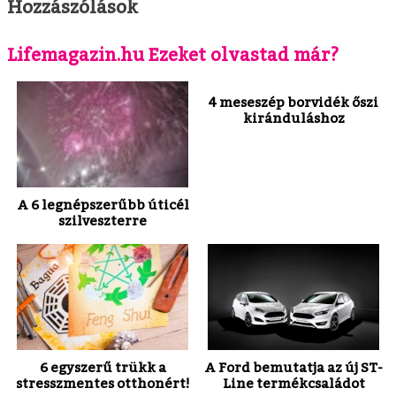
Hozzászólások
Lifemagazin.hu Ezeket olvastad már?
4 meseszép borvidék őszi
kiránduláshoz
A 6 legnépszerűbb úticél
szilveszterre
6 egyszerű trükk a
A Ford bemutatja az új ST-
stresszmentes otthonért!
Line termékcsaládot