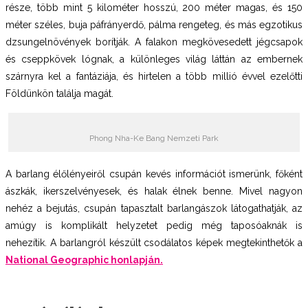
része, több mint 5 kilométer hosszú, 200 méter magas, és 150
méter széles, buja páfrányerdő, pálma rengeteg, és más egzotikus
dzsungelnövények borítják. A falakon megkövesedett jégcsapok
és cseppkövek lógnak, a különleges világ láttán az embernek
szárnyra kel a fantáziája, és hirtelen a több millió évvel ezelőtti
Földünkön találja magát.
Phong Nha-Ke Bang Nemzeti Park
A barlang élőlényeiről csupán kevés információt ismerünk, főként
ászkák, ikerszelvényesek, és halak élnek benne. Mivel nagyon
nehéz a bejutás, csupán tapasztalt barlangászok látogathatják, az
amúgy is komplikált helyzetet pedig még taposóaknák is
nehezítik. A barlangról készült csodálatos képek megtekinthetők a
National Geographic
honlapján.