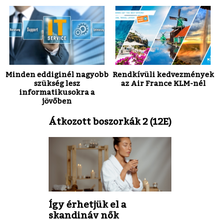
Minden eddiginél nagyobb
Rendkívüli kedvezmények
szükség lesz
az Air France KLM-nél
informatikusokra a
jövőben
Átkozott boszorkák 2 (12E)
Így érhetjük el a
skandináv nők