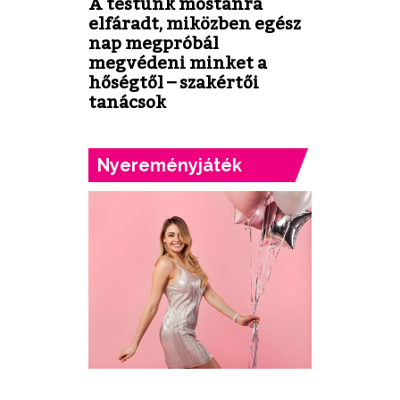
A testünk mostanra
elfáradt, miközben egész
nap megpróbál
megvédeni minket a
hőségtől – szakértői
tanácsok
Nyereményjáték