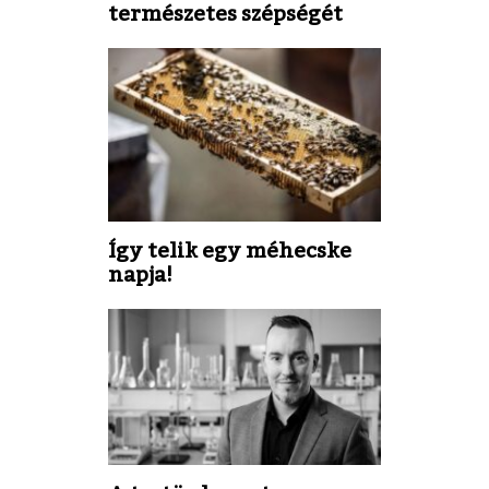
természetes szépségét
Így telik egy méhecske
napja!