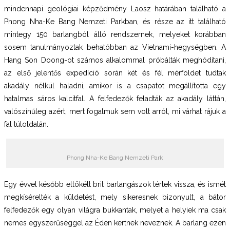
mindennapi geológiai képződmény Laosz határában található a
Phong Nha-Ke Bang Nemzeti Parkban, és része az itt található
mintegy 150 barlangból álló rendszernek, melyeket korábban
sosem tanulmányoztak behatóbban az Vietnami-hegységben. A
Hang Son Doong-ot számos alkalommal próbálták meghódítani,
az első jelentős expedíció során két és fél mérföldet tudtak
akadály nélkül haladni, amikor is a csapatot megállította egy
hatalmas sáros kalcitfal. A felfedezők feladták az akadály láttán,
valószínűleg azért, mert fogalmuk sem volt arról, mi várhat rájuk a
fal túloldalán.
Phong Nha-Ke Bang Nemzeti Park
Egy évvel később eltökélt brit barlangászok tértek vissza, és ismét
megkísérelték a küldetést, mely sikeresnek bizonyult, a bátor
felfedezők egy olyan világra bukkantak, melyet a helyiek ma csak
nemes egyszerűséggel az Éden kertnek neveznek. A barlang ezen