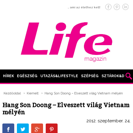
… ami az élethez kell!
HÍREK
EGÉSZSÉG
UTAZÁS&LIFESTYLE
SZÉPSÉG
SZTÁROK&DIVAT
Kezdőoldal
Kiemelt
Hang Son Doong – Elveszett világ Vietnam mélyén
Hang Son Doong – Elveszett világ Vietnam
mélyén
2012. szeptember. 24.