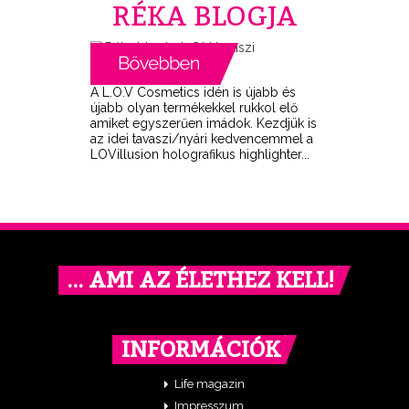
RÉKA BLOGJA
A L.O.V Cosmetics idén is újabb és
újabb olyan termékekkel rukkol elő
amiket egyszerűen imádok. Kezdjük is
az idei tavaszi/nyári kedvencemmel a
LOVillusion holografikus highlighter...
… AMI AZ ÉLETHEZ KELL!
INFORMÁCIÓK
Life magazin
Impresszum