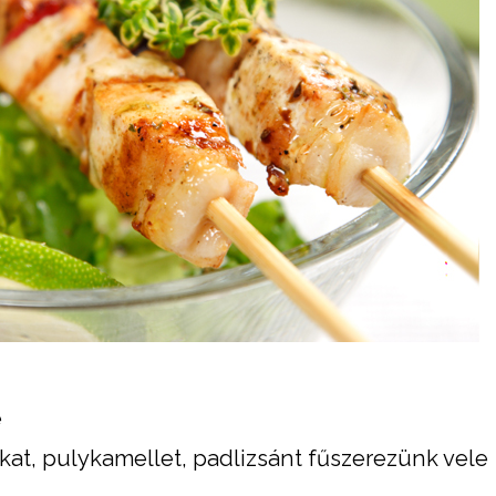
e
lakat, pulykamellet, padlizsánt fűszerezünk vele