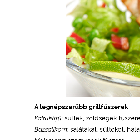
A legnépszerűbb grillfűszerek
Kakukkfű:
sültek, zöldségek fűszer
Bazsalikom
: salátákat, sülteket, ha