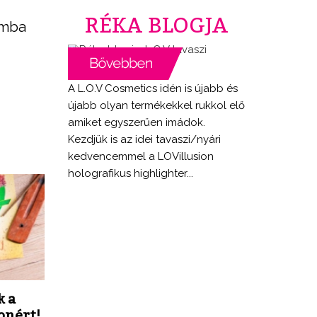
RÉKA BLOGJA
omba
A L.O.V Cosmetics idén is újabb és
újabb olyan termékekkel rukkol elő
amiket egyszerűen imádok.
Kezdjük is az idei tavaszi/nyári
kedvencemmel a LOVillusion
holografikus highlighter...
k a
onért!