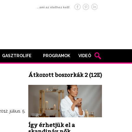
… ami az élethez kell!
GASZTROLIFE
PROGRAMOK
VIDEÓ
Átkozott boszorkák 2 (12E)
2012. július. 5.
Így érhetjük el a
skandináv nők