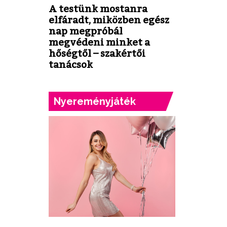
A testünk mostanra
elfáradt, miközben egész
nap megpróbál
megvédeni minket a
hőségtől – szakértői
tanácsok
Nyereményjáték