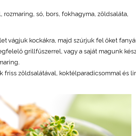
, rozmaring, só, bors, fokhagyma, zöldsaláta,
et vágjuk kockákra, majd szúrjuk fel őket fanyár
felelő grillfűszerrel, vagy a saját magunk készí
maring.
uk friss zöldsalátával, koktélparadicsommal és l