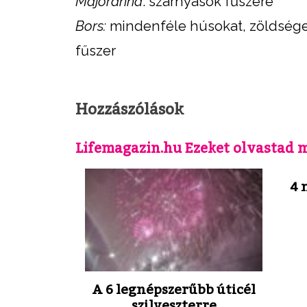
Majoránna
: szárnyasok fűszere
Bors:
mindenféle húsokat, zöldsége
fűszer
Hozzászólások
Lifemagazin.hu Ezeket olvastad 
4 
A 6 legnépszerűbb úticél
szilveszterre