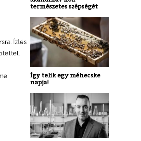
természetes szépségét
sra. Ízlés
tettel.
Így telik egy méhecske
ime
napja!