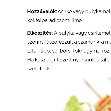
Hozzávalók:
csirke vagy pulykamell
koktélparadicsom, lime
Elkészítés:
A pulyka vagy csirkemell
szerint fűszerezzük a számunkra meg
Life –tipp: só, bors, fokhagyma, roz
Ha kész a grillezett nyársunk tálalj
szeletekkel.