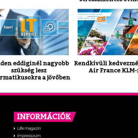
den eddiginél nagyobb
Rendkívüli kedvezmé
szükség lesz
Air France KLM-
ormatikusokra a jövőben
INFORMÁCIÓK
Life magazin
Impresszum