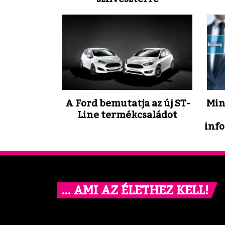
A Ford bemutatja az új ST-
Min
Line termékcsaládot
inf
… AMI AZ ÉLETHEZ KELL!