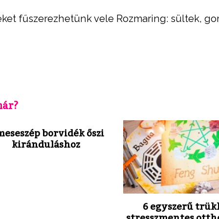
ket fűszerezhetünk vele Rozmaring: sültek, g
már?
meseszép borvidék őszi
kiránduláshoz
6 egyszerű trük
stresszmentes otth