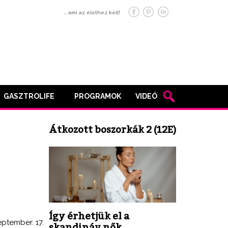
… ami az élethez kell!
GASZTROLIFE
PROGRAMOK
VIDEÓ
Átkozott boszorkák 2 (12E)
Így érhetjük el a
eptember. 17.
skandináv nők