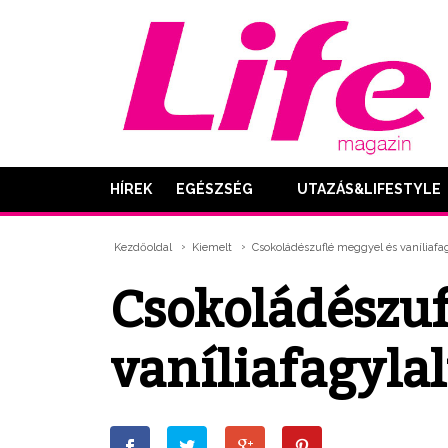
HÍREK
EGÉSZSÉG
UTAZÁS&LIFESTYLE
Kezdőoldal
Kiemelt
Csokoládészuflé meggyel és vaníliafag
Csokoládészuf
vaníliafagylal