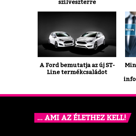
szilveszterre
A Ford bemutatja az új ST-
Min
Line termékcsaládot
inf
… AMI AZ ÉLETHEZ KELL!