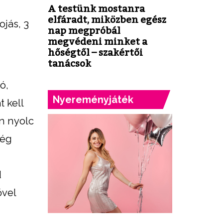
A testünk mostanra
elfáradt, miközben egész
ojás, 3
nap megpróbál
megvédeni minket a
hőségtől – szakértői
tanácsok
ó,
Nyereményjáték
t kell
on nyolc
még
d
ővel