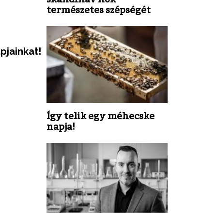
természetes szépségét
pjainkat!
Így telik egy méhecske
napja!