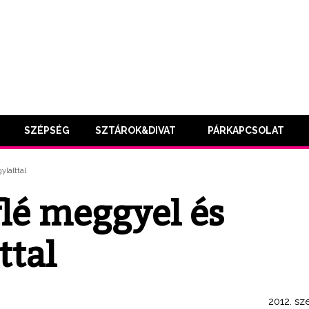
SZÉPSÉG
SZTÁROK&DIVAT
PÁRKAPCSOLAT
ylalttal
lé meggyel és
ttal
2012. sz