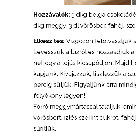
Hozzávalók:
5 dkg belga csokoládé, 2
dkg meggy, 3 dl vörösbor, fahéj, sz
Elkészítés:
Vízgőzön felolvasztjuk a
Levesszük a tűzről és hozzáadjuk a 
nehogy a tojás kicsapódjon. Majd hoz
kapjunk. Kivajazzuk, lisztezzük a sz
percig sütjük. Figyeljünk arra mind
folyékony legyen!
Forró meggymártással tálaljuk, amih
vörösbort, ízlés szerint cukrot, fa
sűrítjük.