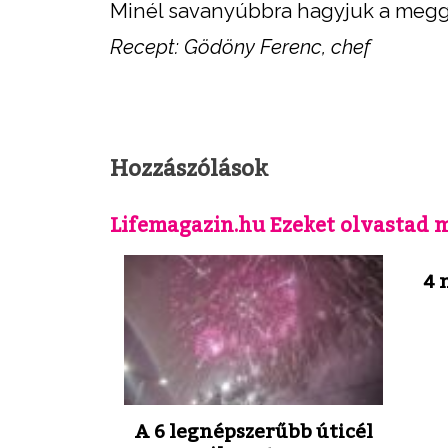
Minél savanyúbbra hagyjuk a meggy
Recept: Gödöny Ferenc, chef
Hozzászólások
Lifemagazin.hu Ezeket olvastad 
4 
A 6 legnépszerűbb úticél