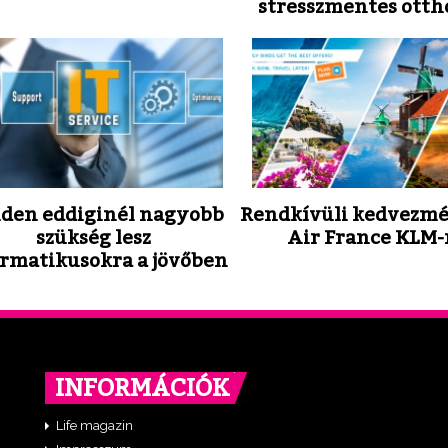
stresszmentes otth
den eddiginél nagyobb
Rendkívüli kedvezmé
szükség lesz
Air France KLM-
ormatikusokra a jövőben
INFORMÁCIÓK
Life magazin