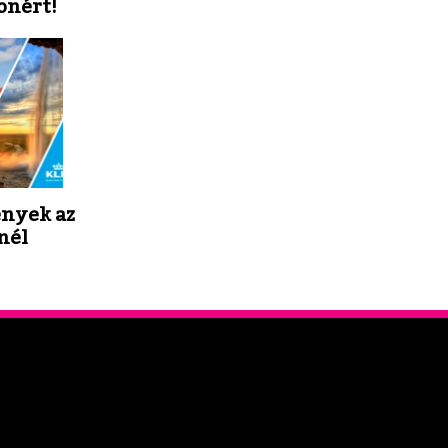
onért!
nyek az
nél