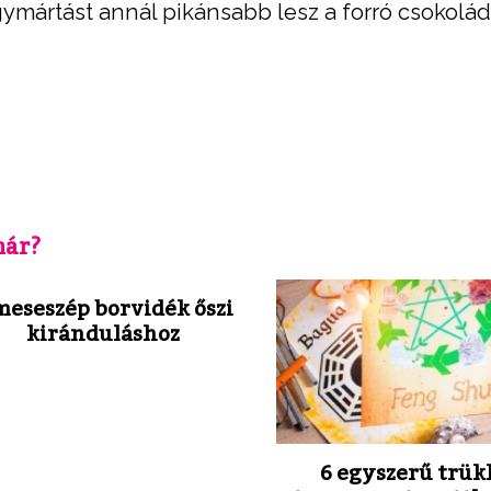
mártást annál pikánsabb lesz a forró csokolád
már?
meseszép borvidék őszi
kiránduláshoz
6 egyszerű trük