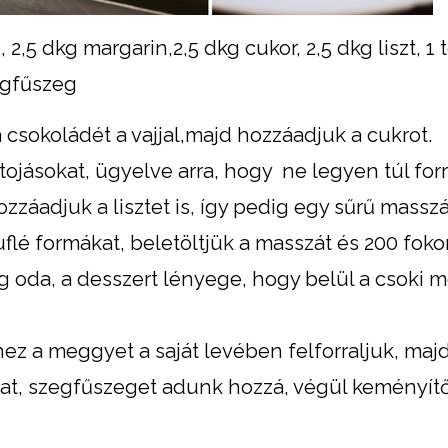
,5 dkg margarin,2,5 dkg cukor, 2,5 dkg liszt, 1 t
egfűszeg
 csokoládét a vajjal,majd hozzáadjuk a cukrot.
tojásokat, ügyelve arra, hogy ne legyen túl forr
záadjuk a lisztet is, így pedig egy sűrű masszá
uflé formákat, beletöltjük a masszát és 200 fok
ig oda, a desszert lényege, hogy belül a csoki 
ez a meggyet a saját levében felforraljuk, maj
héjat, szegfűszeget adunk hozzá, végül keményít