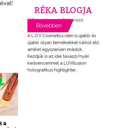
éval!
RÉKA BLOGJA
A L.O.V Cosmetics idén is újabb és
újabb olyan termékekkel rukkol elő
amiket egyszerűen imádok.
Kezdjük is az idei tavaszi/nyári
kedvencemmel a LOVillusion
holografikus highlighter...
k a