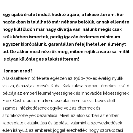
Egy újabb őrület indult hódító útjára, a lakásétterem. Bár
hazánkban is található már néhány belőlük, annak ellenére,
hogy külföldön már nagy divatja van, nálunk mégis csak
szűk körben ismertek, pedig igazán érdemes minimum
egyszer kipróbálunk, garantáltan felejthetetlen élményt
ad. De akkor most nézzük meg, miben rejlik a varázsa, mitől
is olyan különleges a lakásétterem!
Honnan ered?
A lakásétterem története egészen az 1960- 70-es évekig nyúlik
vissza, őshazája a mesés Kuba. Kialakulása roppant érdekes, kiváló
példája az emberi leleményességnek és innovációs képességnek.
Fidel Castro uralomra kerülése után nem sokkal bevezetett
számos intézkedésének egyike volt az éttermek és
szórakozóhelyek bezáratása. Mivel ez első sorban az emberi
kapcsolatok kialakulása és ápolása, valamint a szervezkedések
ellen irányult, az emberek joggal érezhették, hogy szórakozási