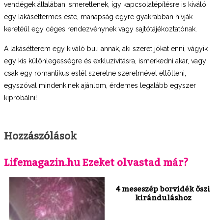
vendégek általában ismeretlenek, így kapcsolatépítésre is kiváló
egy lakáséttermes este, manapság egyre gyakrabban hívják
keretéül egy céges rendezvénynek vagy sajtótájékoztatónak.
A lakásétterem egy kiváló buli annak, aki szeret jókat enni, vágyik
egy kis különlegességre és exkluzivitásra, ismerkedni akar, vagy
csak egy romantikus estét szeretne szerelmével eltölteni,
egyszóval mindenkinek ajánlom, érdemes legalább egyszer
kipróbálni!
Hozzászólások
Lifemagazin.hu Ezeket olvastad már?
4 meseszép borvidék őszi
kiránduláshoz