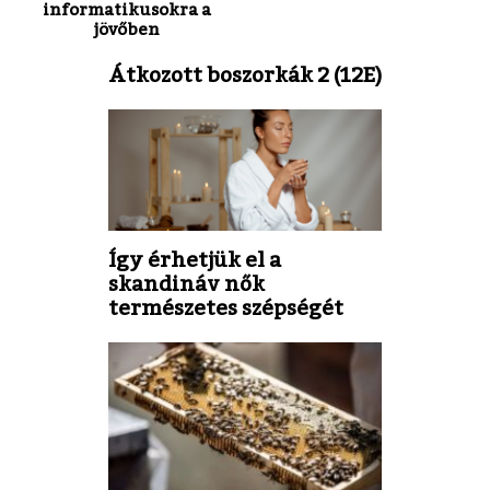
informatikusokra a
jövőben
Átkozott boszorkák 2 (12E)
Így érhetjük el a
skandináv nők
természetes szépségét