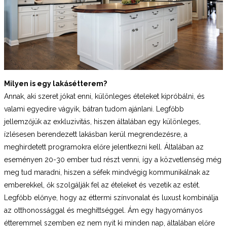
Milyen is egy lakásétterem?
Annak, aki szeret jókat enni, különleges ételeket kipróbálni, és
valami egyedire vágyik, bátran tudom ajánlani. Legfőbb
jellemzőjük az exkluzivitás, hiszen általában egy különleges,
ízlésesen berendezett lakásban kerül megrendezésre, a
meghirdetett programokra előre jelentkezni kell. Általában az
eseményen 20-30 ember tud részt venni, így a közvetlenség még
meg tud maradni, hiszen a séfek mindvégig kommunikálnak az
emberekkel, ők szolgálják fel az ételeket és vezetik az estét.
Legfőbb előnye, hogy az éttermi színvonalat és luxust kombinálja
az otthonossággal és meghittséggel. Ám egy hagyományos
étteremmel szemben ez nem nyit ki minden nap, általában előre