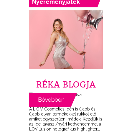
Nyereményjáték
RÉKA BLOGJA
A L.O.V Cosmetics idén is újabb és
újabb olyan termékekkel rukkol elő
amiket egyszerűen imádok. Kezdjük is
az idei tavaszi/nyári kedvencemmel a
LOVillusion holografikus highlighter...