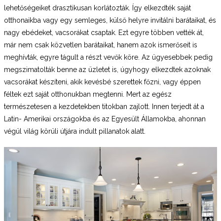
lehetőségeiket drasztikusan korlátozták. Így elkezdték saját
otthonaikba vagy egy semleges, külső helyre invitálni barátaikat, és
nagy ebédeket, vacsorákat csaptak. Ezt egyre többen vették át,
már nem csak közvetlen barátaikat, hanem azok ismerőseit is
meghívták, egyre tágult a részt vevők köre. Az ügyesebbek pedig
megszimatolták benne az üzletet is, úgyhogy elkezdtek azoknak
vacsorákat készíteni, akik kevésbé szerettek főzni, vagy éppen
féltek ezt saját otthonukban megtenni. Mert az egész
természetesen a kezdetekben titokban zajlott. Innen terjedt át a
Latin- Amerikai országokba és az Egyesült Államokba, ahonnan
végül világ körüli útjára indult pillanatok alatt.