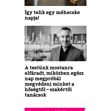
Így telik egy méhecske
napja!
A testünk mostanra
elfáradt, miközben egész
nap megpróbál
megvédeni minket a
hőségtől – szakértői
tanácsok