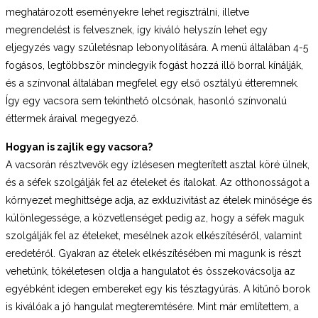
meghatározott eseményekre lehet regisztrálni, illetve
megrendelést is felvesznek, így kiváló helyszín lehet egy
eljegyzés vagy születésnap lebonyolítására. A menü általában 4-5
fogásos, legtöbbször mindegyik fogást hozzá illő borral kínálják,
és a színvonal általában megfelel egy első osztályú étteremnek.
Így egy vacsora sem tekinthető olcsónak, hasonló színvonalú
éttermek áraival megegyező.
Hogyan is zajlik egy vacsora?
A vacsorán résztvevők egy ízlésesen megterített asztal köré ülnek,
és a séfek szolgálják fel az ételeket és italokat. Az otthonosságot a
környezet meghittsége adja, az exkluzivitást az ételek minősége és
különlegessége, a közvetlenséget pedig az, hogy a séfek maguk
szolgálják fel az ételeket, mesélnek azok elkészítéséről, valamint
eredetéről. Gyakran az ételek elkészítésében mi magunk is részt
vehetünk, tökéletesen oldja a hangulatot és összekovácsolja az
egyébként idegen embereket egy kis tésztagyúrás. A kitűnő borok
is kiválóak a jó hangulat megteremtésére. Mint már említettem, a