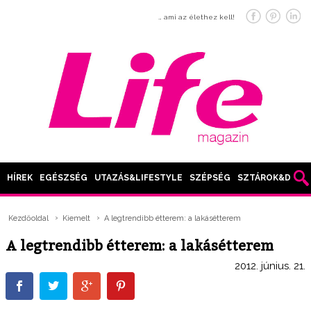
… ami az élethez kell!
HÍREK
EGÉSZSÉG
UTAZÁS&LIFESTYLE
SZÉPSÉG
SZTÁROK&DIVAT
Kezdőoldal
Kiemelt
A legtrendibb étterem: a lakásétterem
A legtrendibb étterem: a lakásétterem
2012. június. 21.