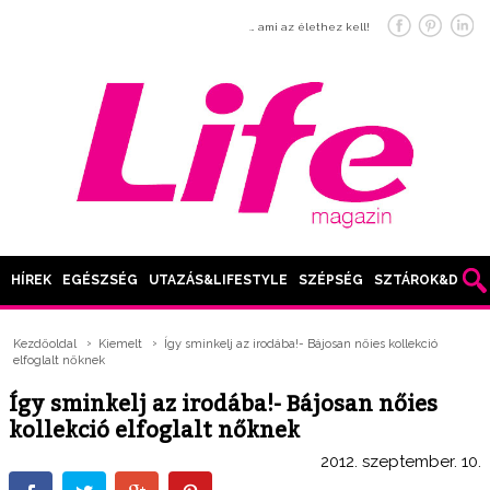
… ami az élethez kell!
HÍREK
EGÉSZSÉG
UTAZÁS&LIFESTYLE
SZÉPSÉG
SZTÁROK&DIVAT
Kezdőoldal
Kiemelt
Így sminkelj az irodába!- Bájosan nőies kollekció
elfoglalt nőknek
Így sminkelj az irodába!- Bájosan nőies
kollekció elfoglalt nőknek
2012. szeptember. 10.