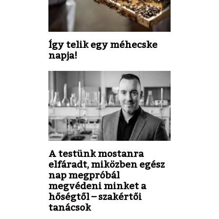
Így telik egy méhecske
napja!
A testünk mostanra
elfáradt, miközben egész
nap megpróbál
megvédeni minket a
hőségtől – szakértői
tanácsok