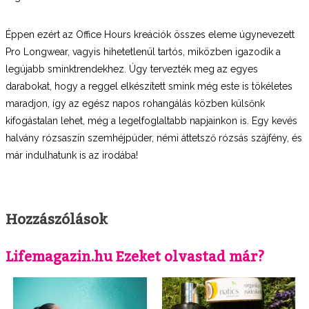
Éppen ezért az Office Hours kreációk összes eleme úgynevezett
Pro Longwear, vagyis hihetetlenül tartós, miközben igazodik a
legújabb sminktrendekhez. Úgy tervezték meg az egyes
darabokat, hogy a reggel elkészített smink még este is tökéletes
maradjon, így az egész napos rohangálás közben külsőnk
kifogástalan lehet, még a legelfoglaltabb napjainkon is. Egy kevés
halvány rózsaszín szemhéjpúder, némi áttetsző rózsás szájfény, és
már indulhatunk is az irodába!
Hozzászólások
Lifemagazin.hu Ezeket olvastad már?