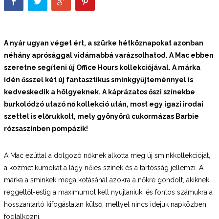
A nyár ugyan véget ért, a szürke hétköznapokat azonban
néhány aprósággal vidámabbá varázsolhatod.
A Mac ebben
szeretne segíteni új Office Hours kollekciójával. A márka
idén ősszel két új fantasztikus sminkgyűjteménnyel is
kedveskedik a hölgyeknek. A káprázatos őszi színekbe
burkolódzó utazó nő kollekció után, most egy igazi irodai
szettel is előrukkolt, mely gyönyörű cukormázas Barbie
rózsaszínben pompázik!
A Mac ezúttal a dolgozó nőknek alkotta meg új sminkkollekcióját,
a kozmetikumokat a lágy nőies színek és a tartósság jellemzi. A
márka a sminkek megalkotásánál azokra a nőkre gondolt, akiknek
reggeltől-estig a maximumot kell nyújtaniuk, és fontos számukra a
hosszantartó kifogástalan külső, mellyel nincs idejük napközben
foglalkozni.