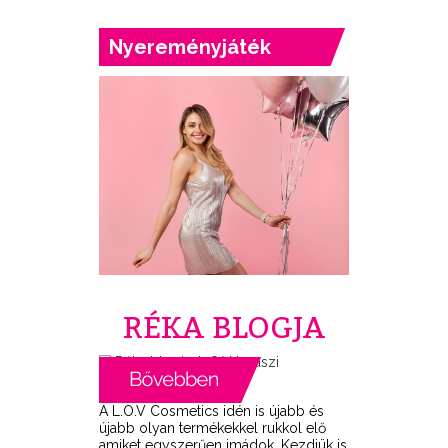
Nyereményjáték
RÉKA BLOGJA
A L.O.V Cosmetics idén is újabb és
újabb olyan termékekkel rukkol elő
amiket egyszerűen imádok. Kezdjük is