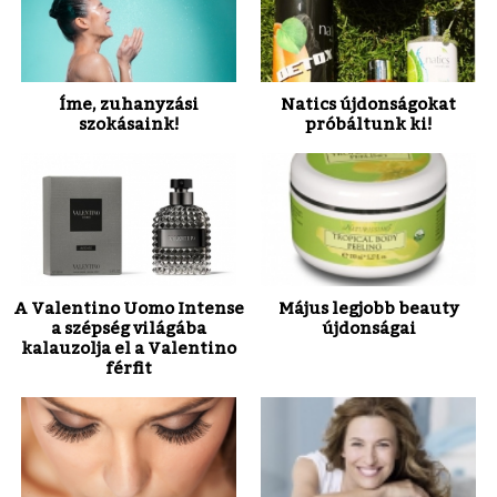
Íme, zuhanyzási
Natics újdonságokat
szokásaink!
próbáltunk ki!
A Valentino Uomo Intense
Május legjobb beauty
a szépség világába
újdonságai
kalauzolja el a Valentino
férfit