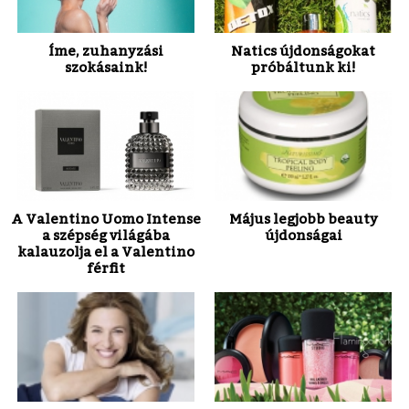
Íme, zuhanyzási
Natics újdonságokat
szokásaink!
próbáltunk ki!
A Valentino Uomo Intense
Május legjobb beauty
a szépség világába
újdonságai
kalauzolja el a Valentino
férfit