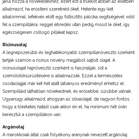
járul hozzá a növekedéshez, ezért ezt a trükköt abban az esetben
alkalmazd, ha erősíteni szeretnéd őket. Hetente egy-két
alkalommal, lefekvés előtt egy fültisztító pálcika segítségével vidd
fel a szempillákra, reggel ébredés után pedig mosd le őket, így
egészségesen csillogó pillákat kapsz.
Ricinusolaj
A legnépszerűbb és leghatékonyabb szempillanövesztő szerként
tartják számon a ricinus növény magjából sajtolt olajat. A
ricinusolajat hajnövesztő szerként is használják, sőt a
szemöldöksűrűsítésére is alkalmazzák. Ezzel a természetes
csodaolajjal már két hét alatt látványos eredményt érhetsz el.
Szempilláid láthatóan növekednek, és erősebbé, sűrűbbé válnak.
Ugyanúgy alkalmazd, ahogyan az olívaolajat, de nagyon fontos,
hogy a tökéletes hatást csak akkor éri el, ha minimum hét órán
keresztül a szempillákon van.
Argánolaj
A marokkóiak által csak folyékony aranynak nevezett argánolaj