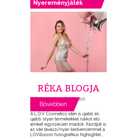
Nyereményjáték
RÉKA BLOGJA
A L.O.V Cosmetics idén is újabb és
újabb olyan termékekkel rukkol elő
amiket egyszerűen imádok. Kezdjük is
az idei tavaszi/nyári kedvencemmel a
LOVillusion holografikus highlighter...