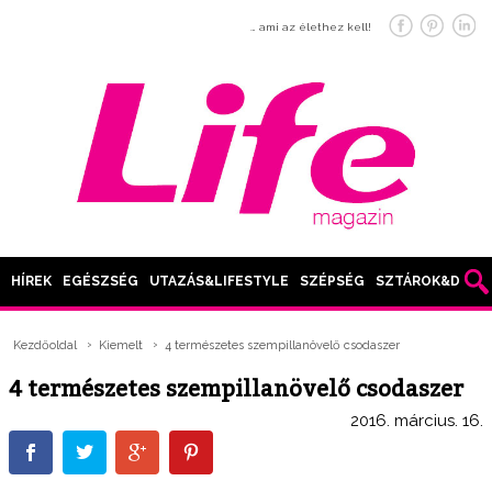
… ami az élethez kell!
HÍREK
EGÉSZSÉG
UTAZÁS&LIFESTYLE
SZÉPSÉG
SZTÁROK&DIVAT
Kezdőoldal
Kiemelt
4 természetes szempillanövelő csodaszer
4 természetes szempillanövelő csodaszer
2016. március. 16.