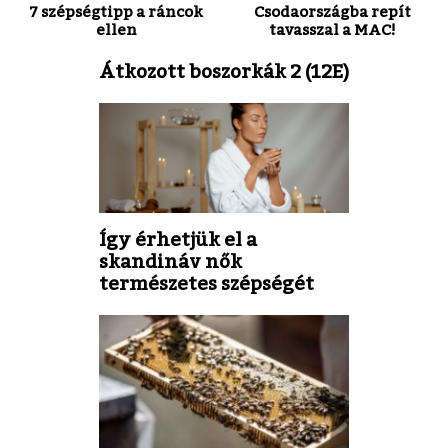
7 szépségtipp a ráncok
Csodaországba repít
ellen
tavasszal a MAC!
Átkozott boszorkák 2 (12E)
Így érhetjük el a
skandináv nők
természetes szépségét