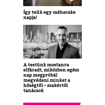
Így telik egy méhecske
napja!
A testünk mostanra
elfáradt, miközben egész
nap megpróbál
megvédeni minket a
hőségtől – szakértői
tanácsok