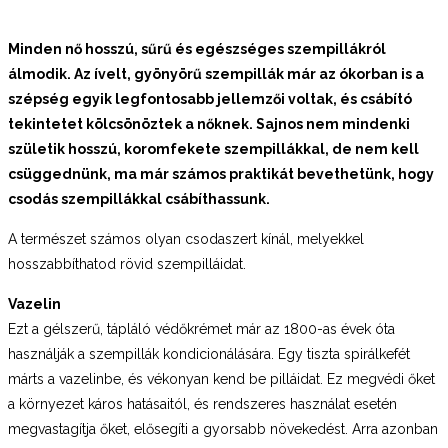
Minden nő hosszú, sűrű és egészséges szempillákról
álmodik. Az ívelt, gyönyörű szempillák már az ókorban is a
szépség egyik legfontosabb jellemzői voltak, és csábító
tekintetet kölcsönöztek a nőknek. Sajnos nem mindenki
születik hosszú, koromfekete szempillákkal, de nem kell
csüggednünk, ma már számos praktikát bevethetünk, hogy
csodás szempillákkal csábíthassunk.
A természet számos olyan csodaszert kínál, melyekkel
hosszabbíthatod rövid szempilláidat.
Vazelin
Ezt a gélszerű, tápláló védőkrémet már az 1800-as évek óta
használják a szempillák kondicionálására. Egy tiszta spirálkefét
márts a vazelinbe, és vékonyan kend be pilláidat. Ez megvédi őket
a környezet káros hatásaitól, és rendszeres használat esetén
megvastagítja őket, elősegíti a gyorsabb növekedést. Arra azonban