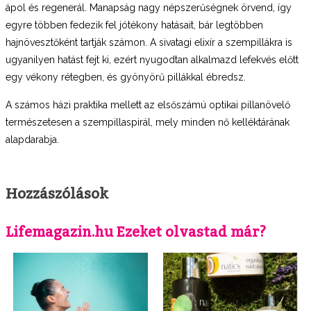
ápol és regenerál. Manapság nagy népszerűségnek örvend, így
egyre többen fedezik fel jótékony hatásait, bár legtöbben
hajnövesztőként tartják számon. A sivatagi elixír a szempillákra is
ugyanilyen hatást fejt ki, ezért nyugodtan alkalmazd lefekvés előtt
egy vékony rétegben, és gyönyörű pillákkal ébredsz.
A számos házi praktika mellett az elsőszámú optikai pillanövelő
természetesen a szempillaspirál, mely minden nő kelléktárának
alapdarabja.
Hozzászólások
Lifemagazin.hu Ezeket olvastad már?