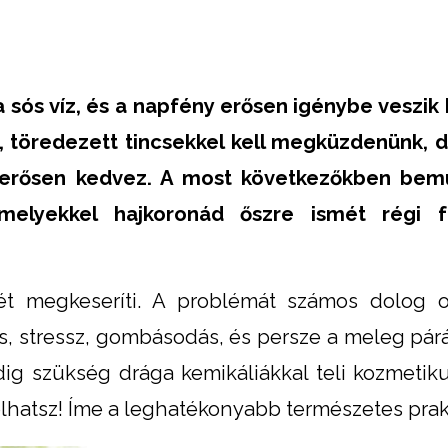
 sós víz, és a napfény erősen igénybe veszik 
, töredezett tincsekkel kell megküzdenünk, 
 erősen kedvez. A most következőkben bemu
 melyekkel hajkoronád őszre ismét régi 
t megkeseríti. A problémát számos dolog ok
s, stressz, gombásodás, és persze a meleg pár
ig szükség drága kemikáliákkal teli kozmetik
olhatsz! Íme a leghatékonyabb természetes prak