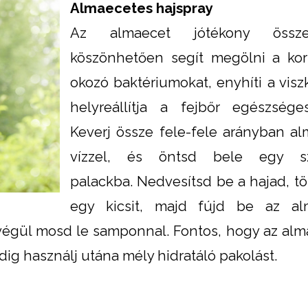
Almaecetes hajspray
Az almaecet jótékony összet
köszönhetően segít megölni a kor
okozó baktériumokat, enyhíti a viszk
helyreállítja a fejbőr egészsége
Keverj össze fele-fele arányban al
vízzel, és öntsd bele egy sz
palackba. Nedvesítsd be a hajad, t
egy kicsit, majd fújd be az al
, végül mosd le samponnal. Fontos, hogy az al
ndig használj utána mély hidratáló pakolást.