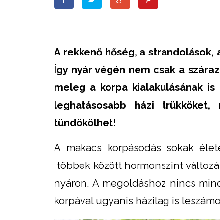
A rekkenő hőség, a strandolások, a
Így nyár végén nem csak a száraz
meleg a korpa kialakulásának is
leghatásosabb házi trükköket,
tündökölhet!
A makacs korpásodás sokak életé
többek között hormonszint változá
nyáron. A megoldáshoz nincs mind
korpával ugyanis házilag is leszám