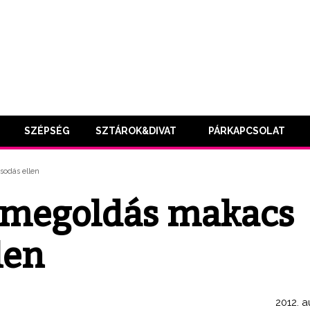
SZÉPSÉG
SZTÁROK&DIVAT
PÁRKAPCSOLAT
sodás ellen
zi megoldás makacs
len
2012. a