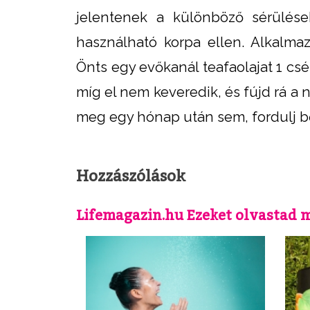
jelentenek a különböző sérülésekr
használható korpa ellen. Alkalma
Önts egy evőkanál teafaolajat 1 csé
míg el nem keveredik, és fújd rá a
meg egy hónap után sem, fordulj 
Hozzászólások
Lifemagazin.hu Ezeket olvastad 