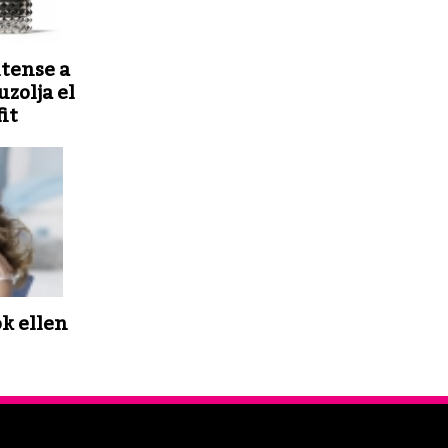
tense a
zolja el
it
ok ellen