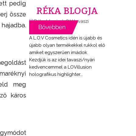
lett pedig
RÉKA BLOGJA
erj össze
 hajadba.
A L.O.V Cosmetics idén is újabb és
újabb olyan termékekkel rukkol elő
amiket egyszerűen imádok.
Kezdjük is az idei tavaszi/nyári
egoldást
kedvencemmel a LOVillusion
 maréknyi
holografikus highlighter...
teld meg
ző káros
yógymódot