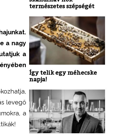
természetes szépségét
hajunkat.
de a nagy
tatjuk a
fényében
Így telik egy méhecske
napja!
ozhatja,
ás levegő
umokra, a
tikák!