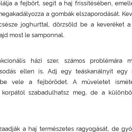
álja a fejbőrt, segít a haj frissítésében, emel
s megakadályozza a gombák elszaporodását. Kev
csésze joghurttal, dörzsöld be a keveréket a
ajd most le samponnal.
nkcionális házi szer, számos problémára m
ásodás ellen is. Adj egy teáskanálnyit egy
be vele a fejbőrödet. A műveletet ismé
 korpától szabadulhatsz meg, de a különbö
zaadják a haj természetes ragyogását, de g