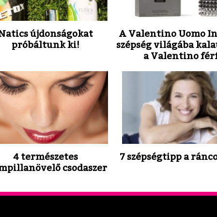
Natics újdonságokat
A Valentino Uomo In
próbáltunk ki!
szépség világába kalau
a Valentino férf
4 természetes
7 szépségtipp a ránc
mpillanövelő csodaszer