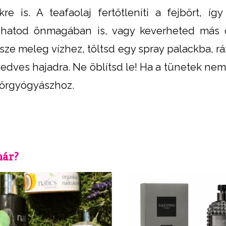
e is. A teafaolaj fertőtleníti a fejbőrt, így
zhatod önmagában is, vagy keverheted más o
sze meleg vízhez, töltsd egy spray palackba, rá
 nedves hajadra. Ne öblítsd le! Ha a tünetek ne
bőrgyógyászhoz.
már?