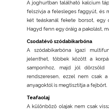
A joghurtban található kalcium tápl
felszívja a felesleges faggyút, é
két teáskanál fekete borsot, egy 
Hagyd fenn egy óráig a pakolást, m
Csodatévő szódabikarbóna
A szódabikarbóna igazi multifu
jelenthet, többek között a korp
samponhoz, majd jól dörzsöld 
rendszeresen, ezzel nem csak a
anyagoktól is megtisztítja a fejbőrt.
Teafaolaj
A különböző olajak nem csak viss