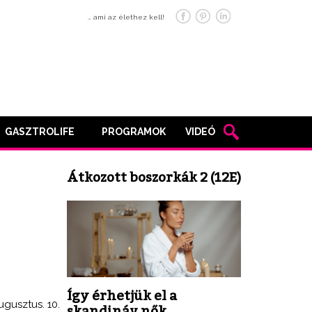
… ami az élethez kell!
GASZTROLIFE
PROGRAMOK
VIDEÓ
Átkozott boszorkák 2 (12E)
Így érhetjük el a
ugusztus. 10.
skandináv nők