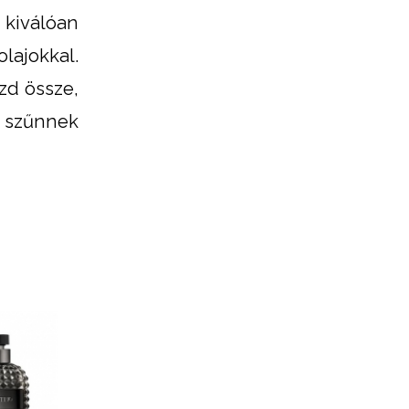
 kiválóan
lajokkal.
zd össze,
m szűnnek