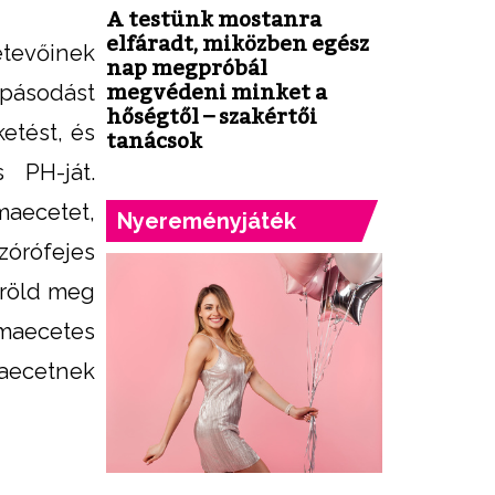
A testünk mostanra
elfáradt, miközben egész
evőinek
nap megpróbál
pásodást
megvédeni minket a
hőségtől – szakértői
etést, és
tanácsok
s PH-ját.
maecetet,
Nyereményjáték
órófejes
öröld meg
maecetes
maecetnek