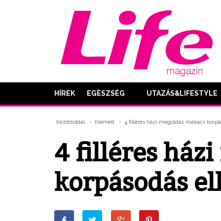
HÍREK
EGÉSZSÉG
UTAZÁS&LIFESTYLE
Kezdőoldal
Kiemelt
4 filléres házi megoldás makacs korpá
4 filléres há
korpásodás el