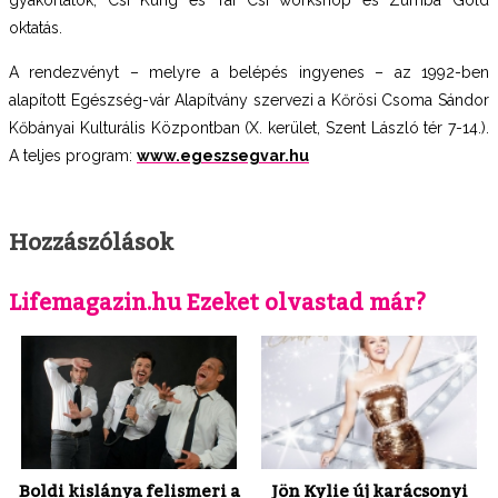
oktatás.
A rendezvényt – melyre a belépés ingyenes – az 1992-ben
alapított Egészség-vár Alapítvány szervezi a Kőrösi Csoma Sándor
Kőbányai Kulturális Központban (X. kerület, Szent László tér 7-14.).
A teljes program:
www.egeszsegvar.hu
Hozzászólások
Lifemagazin.hu Ezeket olvastad már?
Boldi kislánya felismeri a
Jön Kylie új karácsonyi