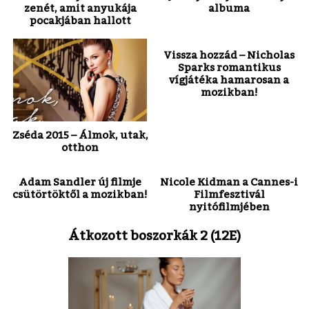
zenét, amit anyukája
albuma
pocakjában hallott
Vissza hozzád – Nicholas
Sparks romantikus
vígjátéka hamarosan a
mozikban!
Zséda 2015 – Álmok, utak,
otthon
Adam Sandler új filmje
Nicole Kidman a Cannes-i
csütörtöktől a mozikban!
Filmfesztivál
nyitófilmjében
Átkozott boszorkák 2 (12E)