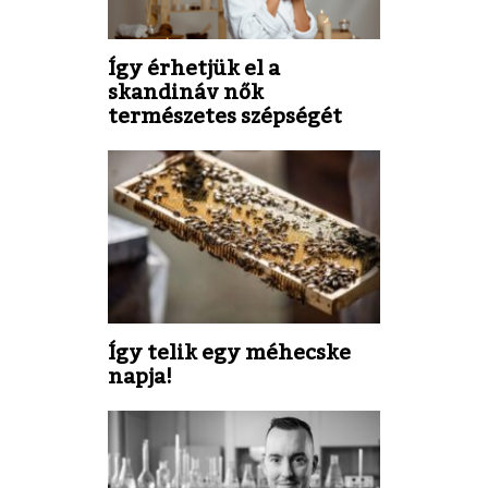
Így érhetjük el a
skandináv nők
természetes szépségét
Így telik egy méhecske
napja!