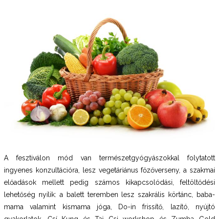
A fesztiválon mód van természetgyógyászokkal folytatott
ingyenes konzultációra, lesz vegetáriánus főzőverseny, a szakmai
előadások mellett pedig számos kikapcsolódási, feltöltődési
lehetőség nyílik: a balett teremben lesz szakrális körtánc, baba-
mama valamint kismama jóga, Do-in frissítő, lazító, nyújtó
gyakorlatok, Csí Kung és Tai Csi workshop és Zumba Gold