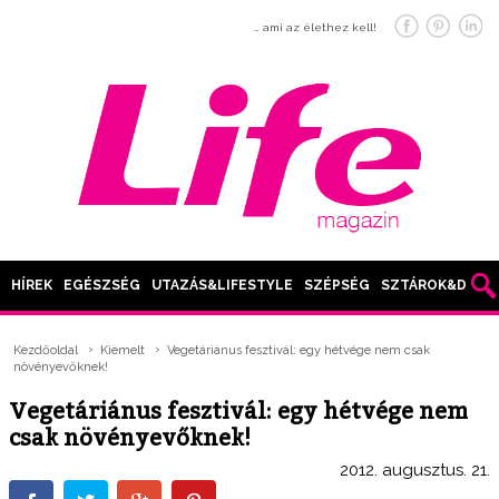
… ami az élethez kell!
HÍREK
EGÉSZSÉG
UTAZÁS&LIFESTYLE
SZÉPSÉG
SZTÁROK&DIVAT
Kezdőoldal
Kiemelt
Vegetáriánus fesztivál: egy hétvége nem csak
növényevőknek!
Vegetáriánus fesztivál: egy hétvége nem
csak növényevőknek!
2012. augusztus. 21.