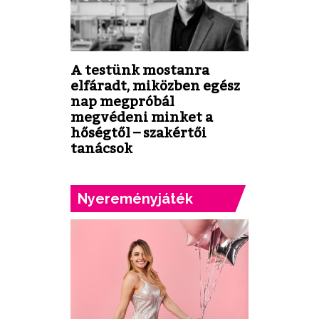
A testünk mostanra
elfáradt, miközben egész
nap megpróbál
megvédeni minket a
hőségtől – szakértői
tanácsok
Nyereményjáték