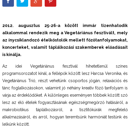
2012. augusztus 25-26-a
között immár tizenhatodik
alkalommal rendezik meg a Vegetáriánus fesztivált, mely
az
ínycsiklandozó ételkóstolók mellett főzőtanfolyamokat,
koncerteket, valamit táplálkozási szakemberek előadásait
is kínálja.
Az idei Vegetáriánus fesztivál hihetetlenül színes
programsorozatot kínál, a fellépők között lesz Harcsa Veronika, és
Vegetáriánus Trió, részt vehetünk csoportos jógán, relaxációs és
tánc foglalkozásokon, valamint jó néhány kreatív főző tanfolyam is
várja az érdeklődőket. A különleges eseményen többek között szó
lesz az élő ételek fogyasztásának egészségmegőrző hatásáról, a
makrobiotikus táplálkozásról, a tisztítókúrák megfelelő
alkalmazásáról, és arról, hogyan teremtsünk harmóniát testünk és
lelkünk között.