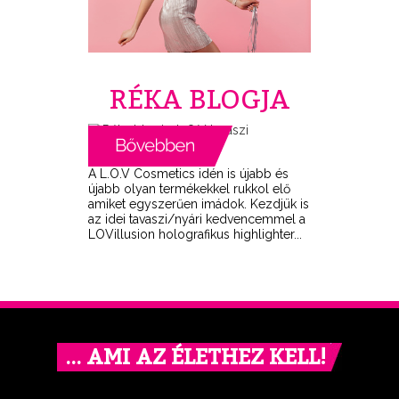
RÉKA BLOGJA
A L.O.V Cosmetics idén is újabb és
újabb olyan termékekkel rukkol elő
amiket egyszerűen imádok. Kezdjük is
az idei tavaszi/nyári kedvencemmel a
LOVillusion holografikus highlighter...
… AMI AZ ÉLETHEZ KELL!