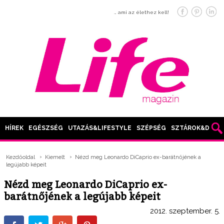
… ami az élethez kell!
HÍREK
EGÉSZSÉG
UTAZÁS&LIFESTYLE
SZÉPSÉG
SZTÁROK&DIVAT
Kezdőoldal
Kiemelt
Nézd meg Leonardo DiCaprio ex-barátnőjének a
legújabb képeit
Nézd meg Leonardo DiCaprio ex-
barátnőjének a legújabb képeit
2012. szeptember. 5.