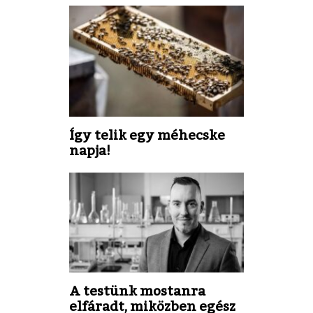
Így telik egy méhecske
napja!
A testünk mostanra
elfáradt, miközben egész