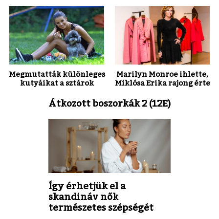
Megmutatták különleges
Marilyn Monroe ihlette,
kutyáikat a sztárok
Miklósa Erika rajong érte
Átkozott boszorkák 2 (12E)
Így érhetjük el a
skandináv nők
természetes szépségét