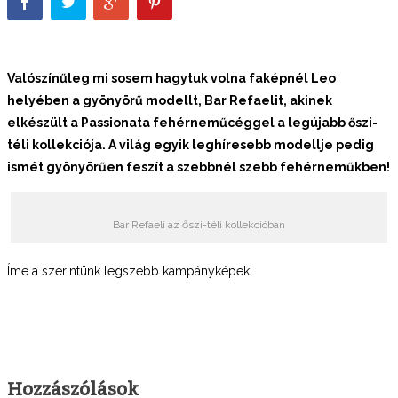
Valószínűleg mi sosem hagytuk volna faképnél Leo
helyében a gyönyörű modellt, Bar Refaelit, akinek
elkészült a Passionata fehérneműcéggel a
legújabb őszi-
téli kollekciója. A világ egyik leghíresebb modellje pedig
ismét gyönyörűen feszít a szebbnél szebb fehérneműkben!
Bar Refaeli az őszi-téli kollekcióban
Íme a szerintünk legszebb kampányképek…
Hozzászólások