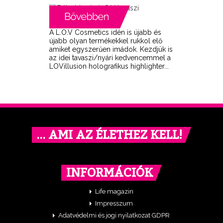
A L.O.V Cosmetics idén is újabb és
újabb olyan termékekkel rukkol elő
amiket egyszerűen imádok. Kezdjük is
az idei tavaszi/nyári kedvencemmel a
LOVillusion holografikus highlighter...
… AMI AZ ÉLETHEZ KELL!
INFORMÁCIÓK
Life magazin
Impresszum
Adatvédelmi és jogi nyilatkozat GDPR