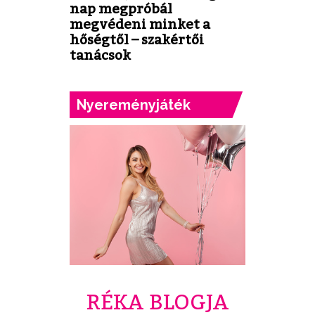
nap megpróbál
megvédeni minket a
hőségtől – szakértői
tanácsok
Nyereményjáték
RÉKA BLOGJA