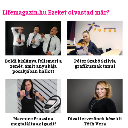
Lifemagazin.hu Ezeket olvastad már?
Boldi kislánya felismeri a
Péter Szabó Szilvia
zenét, amit anyukája
grafikusnak tanul
pocakjában hallott
Marenec Fruzsina
Divattervezőnek készült
megtalálta az igazit!
Tóth Vera