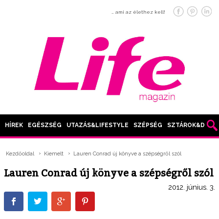
… ami az élethez kell!
HÍREK
EGÉSZSÉG
UTAZÁS&LIFESTYLE
SZÉPSÉG
SZTÁROK&DIVAT
Kezdőoldal
Kiemelt
Lauren Conrad új könyve a szépségről szól
Lauren Conrad új könyve a szépségről szól
2012. június. 3.