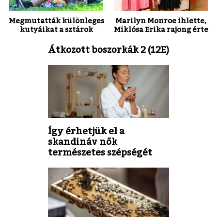
Megmutatták különleges
Marilyn Monroe ihlette,
kutyáikat a sztárok
Miklósa Erika rajong érte
Átkozott boszorkák 2 (12E)
Így érhetjük el a
skandináv nők
természetes szépségét