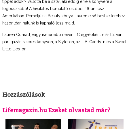
tippet adok”- vallotta be a sztár, aki eddig erre a könyvére a
legbüszkébb! A hivatalos bemutató október 16-án lesz
Amerikában. Reméljük a Beauty könyv, Lauren első bestselleréhez
hasonlóan nálunk is kapható lesz majd.
Lauren Conrad, vagy ismertebb nevén LC egyébként már túl van
pár igazán sikeres könyvön, a Style-on, az L.A. Candy-n és a Sweet
Little Lies-on.
Hozzászólások
Lifemagazin.hu Ezeket olvastad már?