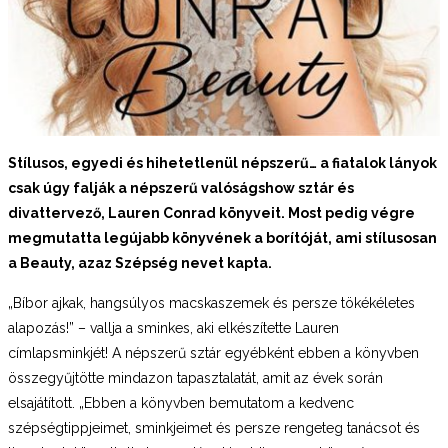
Stílusos, egyedi és hihetetlenül népszerű… a fiatalok lányok
csak úgy falják a népszerű valóságshow sztár és
divattervező, Lauren Conrad
könyveit. Most pedig végre
megmutatta legújabb könyvének a borítóját, ami stílusosan
a Beauty, azaz Szépség nevet kapta.
„Bíbor ajkak, hangsúlyos macskaszemek és persze tökékéletes
alapozás!” – vallja a sminkes, aki elkészítette Lauren
címlapsminkjét! A népszerű sztár egyébként ebben a könyvben
összegyűjtötte mindazon tapasztalatát, amit az évek során
elsajátított. „Ebben a könyvben bemutatom a kedvenc
szépségtippjeimet, sminkjeimet és persze rengeteg tanácsot és