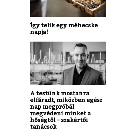
Így telik egy méhecske
napja!
A testünk mostanra
elfáradt, miközben egész
nap megpróbál
megvédeni minket a
hőségtől – szakértői
tanácsok